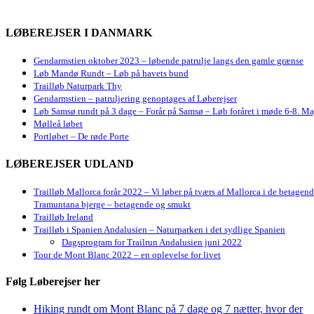
LØBEREJSER I DANMARK
Gendarmstien oktober 2023 – løbende patrulje langs den gamle grænse
Løb Mandø Rundt – Løb på havets bund
Trailløb Naturpark Thy
Gendarmstien – patruljering genoptages af Løberejser
Løb Samsø rundt på 3 dage – Forår på Samsø – Løb foråret i møde 6-8. Ma
Mølleå løbet
Portløbet – De røde Porte
LØBEREJSER UDLAND
Trailløb Mallorca forår 2022 – Vi løber på tværs af Mallorca i de betagen
Tramuntana bjerge – betagende og smukt
Trailløb Ireland
Trailløb i Spanien Andalusien – Naturparken i det sydlige Spanien
Dagsprogram for Trailrun Andalusien juni 2022
Tour de Mont Blanc 2022 – en oplevelse for livet
Følg Løberejser her
Hiking rundt om Mont Blanc på 7 dage og 7 nætter, hvor der