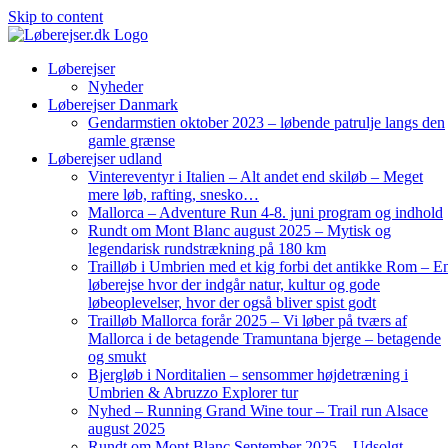
Skip to content
Løberejser
Nyheder
Løberejser Danmark
Gendarmstien oktober 2023 – løbende patrulje langs den
gamle grænse
Løberejser udland
Vintereventyr i Italien – Alt andet end skiløb – Meget
mere løb, rafting, snesko…
Mallorca – Adventure Run 4-8. juni program og indhold
Rundt om Mont Blanc august 2025 – Mytisk og
legendarisk rundstrækning på 180 km
Trailløb i Umbrien med et kig forbi det antikke Rom – E
løberejse hvor der indgår natur, kultur og gode
løbeoplevelser, hvor der også bliver spist godt
Trailløb Mallorca forår 2025 – Vi løber på tværs af
Mallorca i de betagende Tramuntana bjerge – betagende
og smukt
Bjergløb i Norditalien – sensommer højdetræning i
Umbrien & Abruzzo Explorer tur
Nyhed – Running Grand Wine tour – Trail run Alsace
august 2025
Rundt om Mont Blanc September 2025 – Udsolgt