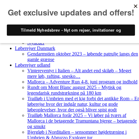
Skip to content
Løberejser
Nyheder
Løberejser Danmark
Gendarmstien oktober 2023 – løbende patrulje langs den
gamle grænse
Løberejser udland
Vintereventyr i Italien – Alt andet end skiløb – Meget
mere løb, rafting, snesko…
Mallorca – Adventure Run 4-8. juni program og indhold
Rundt om Mont Blanc august 2025 – Mytisk og
legendarisk rundstrækning på 180 km
Trailløb i Umbrien med et kig forbi det antikke Rom – E
løberejse hvor der indgår natur, kultur og gode
løbeoplevelser, hvor der også bliver spist godt
Trailløb Mallorca forår 2025 – Vi løber på tværs af
Mallorca i de betagende Tramuntana bjerge – betagende
og smukt
Bjergløb i Norditalien – sensommer højdetræning i
Umbrien & Abruzzo Explorer tur