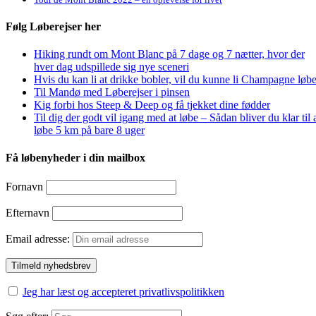
Følg Løberejser her
Hiking rundt om Mont Blanc på 7 dage og 7 nætter, hvor der
hver dag udspillede sig nye sceneri
Hvis du kan li at drikke bobler, vil du kunne li Champagne løbe
Til Mandø med Løberejser i pinsen
Kig forbi hos Steep & Deep og få tjekket dine fødder
Til dig der godt vil igang med at løbe – Sådan bliver du klar til 
løbe 5 km på bare 8 uger
Få løbenyheder i din mailbox
Fornavn
Efternavn
Email adresse:
Jeg har læst og accepteret privatlivspolitikken