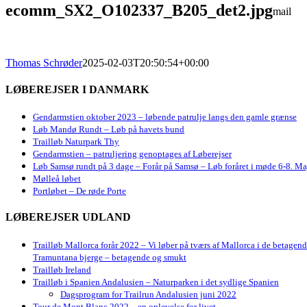
ecomm_SX2_O102337_B205_det2.jpg
mail
Thomas Schrøder
2025-02-03T20:50:54+00:00
LØBEREJSER I DANMARK
Gendarmstien oktober 2023 – løbende patrulje langs den gamle grænse
Løb Mandø Rundt – Løb på havets bund
Trailløb Naturpark Thy
Gendarmstien – patruljering genoptages af Løberejser
Løb Samsø rundt på 3 dage – Forår på Samsø – Løb foråret i møde 6-8. Ma
Mølleå løbet
Portløbet – De røde Porte
LØBEREJSER UDLAND
Trailløb Mallorca forår 2022 – Vi løber på tværs af Mallorca i de betagen
Tramuntana bjerge – betagende og smukt
Trailløb Ireland
Trailløb i Spanien Andalusien – Naturparken i det sydlige Spanien
Dagsprogram for Trailrun Andalusien juni 2022
Tour de Mont Blanc 2022 – en oplevelse for livet