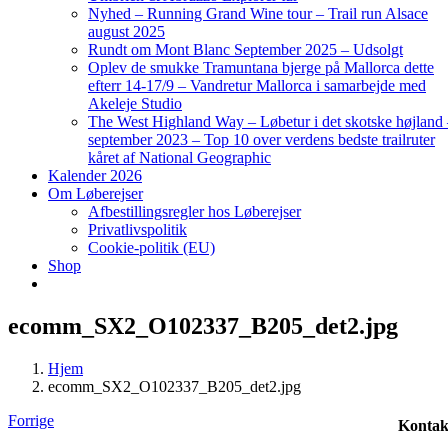
Nyhed – Running Grand Wine tour – Trail run Alsace
august 2025
Rundt om Mont Blanc September 2025 – Udsolgt
Oplev de smukke Tramuntana bjerge på Mallorca dette
efterr 14-17/9 – Vandretur Mallorca i samarbejde med
Akeleje Studio
The West Highland Way – Løbetur i det skotske højland
september 2023 – Top 10 over verdens bedste trailruter
kåret af National Geographic
Kalender 2026
Om Løberejser
Afbestillingsregler hos Løberejser
Privatlivspolitik
Cookie-politik (EU)
Shop
ecomm_SX2_O102337_B205_det2.jpg
Hjem
ecomm_SX2_O102337_B205_det2.jpg
Forrige
Kontak