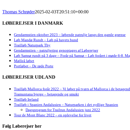
Thomas Schrøder
2025-02-03T20:51:10+00:00
LØBEREJSER I DANMARK
Gendarmstien oktober 2023 – løbende patrulje langs den gamle grænse
Løb Mandø Rundt – Løb på havets bund
Trailløb Naturpark Thy
Gendarmstien – patruljering genoptages af Løberejser
Løb Samsø rundt på 3 dage – Forår på Samsø – Løb foråret i møde 6-8. Ma
Mølleå løbet
Portløbet – De røde Porte
LØBEREJSER UDLAND
Trailløb Mallorca forår 2022 – Vi løber på tværs af Mallorca i de betagen
Tramuntana bjerge – betagende og smukt
Trailløb Ireland
Trailløb i Spanien Andalusien – Naturparken i det sydlige Spanien
Dagsprogram for Trailrun Andalusien juni 2022
Tour de Mont Blanc 2022 – en oplevelse for livet
Følg Løberejser her