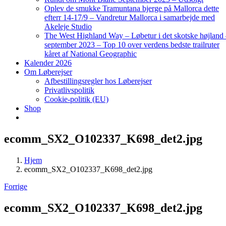
Oplev de smukke Tramuntana bjerge på Mallorca dette
efterr 14-17/9 – Vandretur Mallorca i samarbejde med
Akeleje Studio
The West Highland Way – Løbetur i det skotske højland
september 2023 – Top 10 over verdens bedste trailruter
kåret af National Geographic
Kalender 2026
Om Løberejser
Afbestillingsregler hos Løberejser
Privatlivspolitik
Cookie-politik (EU)
Shop
ecomm_SX2_O102337_K698_det2.jpg
Hjem
ecomm_SX2_O102337_K698_det2.jpg
Forrige
ecomm_SX2_O102337_K698_det2.jpg