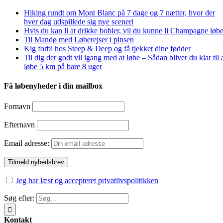
Hiking rundt om Mont Blanc på 7 dage og 7 nætter, hvor der
hver dag udspillede sig nye sceneri
Hvis du kan li at drikke bobler, vil du kunne li Champagne løbe
Til Mandø med Løberejser i pinsen
Kig forbi hos Steep & Deep og få tjekket dine fødder
Til dig der godt vil igang med at løbe – Sådan bliver du klar til 
løbe 5 km på bare 8 uger
Få løbenyheder i din mailbox
Fornavn
Efternavn
Email adresse:
Jeg har læst og accepteret privatlivspolitikken
Søg efter:
Kontakt