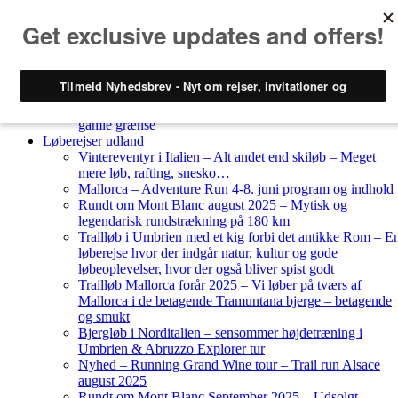
Skip to content
Løberejser
Nyheder
Løberejser Danmark
Gendarmstien oktober 2023 – løbende patrulje langs den
gamle grænse
Løberejser udland
Vintereventyr i Italien – Alt andet end skiløb – Meget
mere løb, rafting, snesko…
Mallorca – Adventure Run 4-8. juni program og indhold
Rundt om Mont Blanc august 2025 – Mytisk og
legendarisk rundstrækning på 180 km
Trailløb i Umbrien med et kig forbi det antikke Rom – E
løberejse hvor der indgår natur, kultur og gode
løbeoplevelser, hvor der også bliver spist godt
Trailløb Mallorca forår 2025 – Vi løber på tværs af
Mallorca i de betagende Tramuntana bjerge – betagende
og smukt
Bjergløb i Norditalien – sensommer højdetræning i
Umbrien & Abruzzo Explorer tur
Nyhed – Running Grand Wine tour – Trail run Alsace
august 2025
Rundt om Mont Blanc September 2025 – Udsolgt