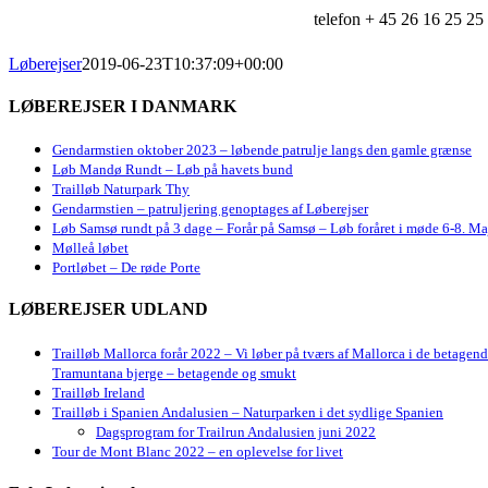
telefon + 45 26 16 25 25
Løberejser
2019-06-23T10:37:09+00:00
LØBEREJSER I DANMARK
Gendarmstien oktober 2023 – løbende patrulje langs den gamle grænse
Løb Mandø Rundt – Løb på havets bund
Trailløb Naturpark Thy
Gendarmstien – patruljering genoptages af Løberejser
Løb Samsø rundt på 3 dage – Forår på Samsø – Løb foråret i møde 6-8. Ma
Mølleå løbet
Portløbet – De røde Porte
LØBEREJSER UDLAND
Trailløb Mallorca forår 2022 – Vi løber på tværs af Mallorca i de betagen
Tramuntana bjerge – betagende og smukt
Trailløb Ireland
Trailløb i Spanien Andalusien – Naturparken i det sydlige Spanien
Dagsprogram for Trailrun Andalusien juni 2022
Tour de Mont Blanc 2022 – en oplevelse for livet