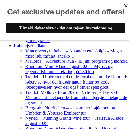
Skip to content
Løberejser
Nyheder
Løberejser Danmark
Gendarmstien oktober 2023 – løbende patrulje langs den
gamle grænse
Løberejser udland
Vintereventyr i Italien – Alt andet end skiløb – Meget
mere løb, rafting, snesko…
Mallorca – Adventure Run 4-8. juni program og indhold
Rundt om Mont Blanc august 2025 – Mytisk og
legendarisk rundstrækning på 180 km
Trailløb i Umbrien med et kig forbi det antikke Rom – E
løberejse hvor der indgår natur, kultur og gode
løbeoplevelser, hvor der også bliver spist godt
Trailløb Mallorca forår 2025 – Vi løber på tværs af
Mallorca i de betagende Tramuntana bjerge – betagende
og smukt
Bjergløb i Norditalien – sensommer højdetræning i
Umbrien & Abruzzo Explorer tur
Nyhed – Running Grand Wine tour – Trail run Alsace
august 2025
Rundt om Mont Blanc September 2025 – Udsolgt