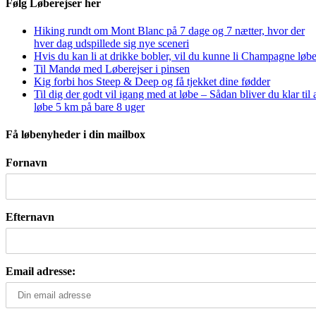
Følg Løberejser her
Hiking rundt om Mont Blanc på 7 dage og 7 nætter, hvor der
hver dag udspillede sig nye sceneri
Hvis du kan li at drikke bobler, vil du kunne li Champagne løbe
Til Mandø med Løberejser i pinsen
Kig forbi hos Steep & Deep og få tjekket dine fødder
Til dig der godt vil igang med at løbe – Sådan bliver du klar til 
løbe 5 km på bare 8 uger
Få løbenyheder i din mailbox
Fornavn
Efternavn
Email adresse: