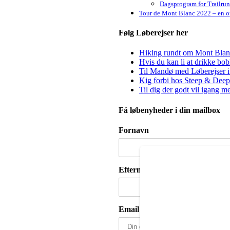
Dagsprogram for Trailru
Tour de Mont Blanc 2022 – en op
Følg Løberejser her
Hiking rundt om Mont Blanc 
Hvis du kan li at drikke bo
Til Mandø med Løberejser i
Kig forbi hos Steep & Deep 
Til dig der godt vil igang m
Få løbenyheder i din mailbox
Fornavn
Efternavn
Email adresse: