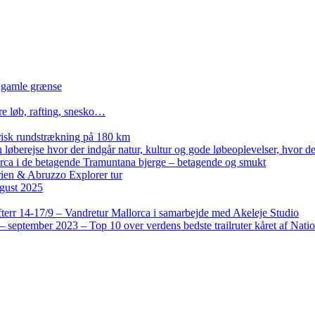
n gamle grænse
re løb, rafting, snesko…
isk rundstrækning på 180 km
løberejse hvor der indgår natur, kultur og gode løbeoplevelser, hvor der
lorca i de betagende Tramuntana bjerge – betagende og smukt
rien & Abruzzo Explorer tur
gust 2025
terr 14-17/9 – Vandretur Mallorca i samarbejde med Akeleje Studio
 september 2023 – Top 10 over verdens bedste trailruter kåret af Nati