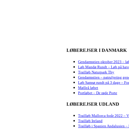
LØBEREJSER I DANMARK
Gendarmstien oktober 2023 – lø
Løb Mandø Rundt – Løb på hav
Trailløb Naturpark Thy
Gendarmstien – patruljering gen
Løb Samsø rundt på 3 dage – For
Mølleå løbet
Portløbet – De røde Porte
LØBEREJSER UDLAND
Trailløb Mallorca forår 2022 – 
Trailløb Ireland
Trailløb i Spanien Andalusien – 