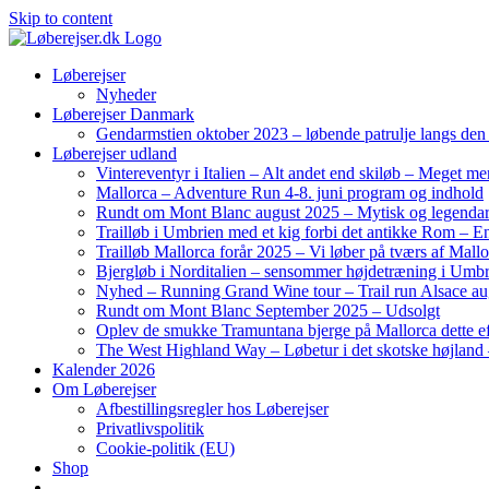
Skip to content
Løberejser
Nyheder
Løberejser Danmark
Gendarmstien oktober 2023 – løbende patrulje langs de
Løberejser udland
Vintereventyr i Italien – Alt andet end skiløb – Meget me
Mallorca – Adventure Run 4-8. juni program og indhold
Rundt om Mont Blanc august 2025 – Mytisk og legendar
Trailløb i Umbrien med et kig forbi det antikke Rom – En 
Trailløb Mallorca forår 2025 – Vi løber på tværs af Mal
Bjergløb i Norditalien – sensommer højdetræning i Umb
Nyhed – Running Grand Wine tour – Trail run Alsace au
Rundt om Mont Blanc September 2025 – Udsolgt
Oplev de smukke Tramuntana bjerge på Mallorca dette ef
The West Highland Way – Løbetur i det skotske højland –
Kalender 2026
Om Løberejser
Afbestillingsregler hos Løberejser
Privatlivspolitik
Cookie-politik (EU)
Shop