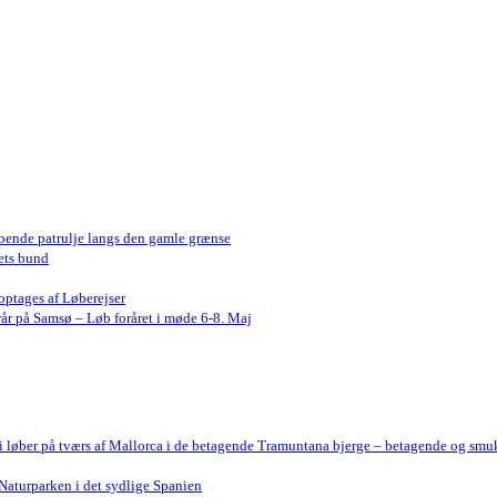
bende patrulje langs den gamle grænse
ets bund
optages af Løberejser
år på Samsø – Løb foråret i møde 6-8. Maj
Vi løber på tværs af Mallorca i de betagende Tramuntana bjerge – betagende og smu
Naturparken i det sydlige Spanien