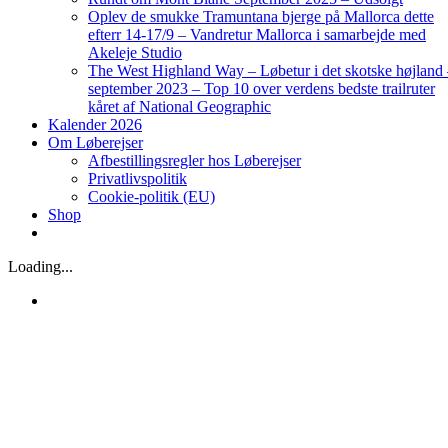
Oplev de smukke Tramuntana bjerge på Mallorca dette
efterr 14-17/9 – Vandretur Mallorca i samarbejde med
Akeleje Studio
The West Highland Way – Løbetur i det skotske højland
september 2023 – Top 10 over verdens bedste trailruter
kåret af National Geographic
Kalender 2026
Om Løberejser
Afbestillingsregler hos Løberejser
Privatlivspolitik
Cookie-politik (EU)
Shop
Loading...