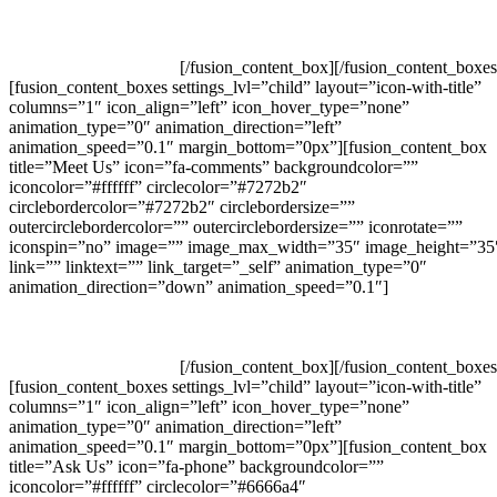
of our specialist or pop into one of our travel shops and meet with an
advisor in person. Alternatively, email us any questions and we will
reply as quickly as possible. We look forward to being a small part of
your next big adventure.
[/fusion_content_box][/fusion_content_boxes
[fusion_content_boxes settings_lvl=”child” layout=”icon-with-title”
columns=”1″ icon_align=”left” icon_hover_type=”none”
animation_type=”0″ animation_direction=”left”
animation_speed=”0.1″ margin_bottom=”0px”][fusion_content_box
title=”Meet Us” icon=”fa-comments” backgroundcolor=””
iconcolor=”#ffffff” circlecolor=”#7272b2″
circlebordercolor=”#7272b2″ circlebordersize=””
outercirclebordercolor=”” outercirclebordersize=”” iconrotate=””
iconspin=”no” image=”” image_max_width=”35″ image_height=”35
link=”” linktext=”” link_target=”_self” animation_type=”0″
animation_direction=”down” animation_speed=”0.1″]
Please call one
of our specialist or pop into one of our travel shops and meet with an
advisor in person. Alternatively, email us any questions and we will
reply as quickly as possible. We look forward to being a small part of
your next big adventure.
[/fusion_content_box][/fusion_content_boxes
[fusion_content_boxes settings_lvl=”child” layout=”icon-with-title”
columns=”1″ icon_align=”left” icon_hover_type=”none”
animation_type=”0″ animation_direction=”left”
animation_speed=”0.1″ margin_bottom=”0px”][fusion_content_box
title=”Ask Us” icon=”fa-phone” backgroundcolor=””
iconcolor=”#ffffff” circlecolor=”#6666a4″