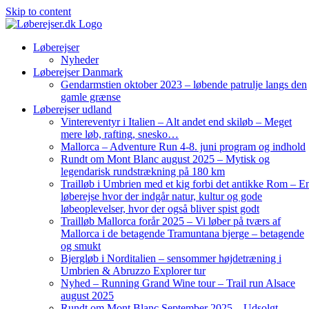
Skip to content
Løberejser
Nyheder
Løberejser Danmark
Gendarmstien oktober 2023 – løbende patrulje langs den
gamle grænse
Løberejser udland
Vintereventyr i Italien – Alt andet end skiløb – Meget
mere løb, rafting, snesko…
Mallorca – Adventure Run 4-8. juni program og indhold
Rundt om Mont Blanc august 2025 – Mytisk og
legendarisk rundstrækning på 180 km
Trailløb i Umbrien med et kig forbi det antikke Rom – E
løberejse hvor der indgår natur, kultur og gode
løbeoplevelser, hvor der også bliver spist godt
Trailløb Mallorca forår 2025 – Vi løber på tværs af
Mallorca i de betagende Tramuntana bjerge – betagende
og smukt
Bjergløb i Norditalien – sensommer højdetræning i
Umbrien & Abruzzo Explorer tur
Nyhed – Running Grand Wine tour – Trail run Alsace
august 2025
Rundt om Mont Blanc September 2025 – Udsolgt