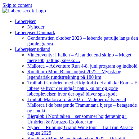
Skip to content
Løberejser
Nyheder
Løberejser Danmark
Gendarmstien oktober 2023 – løbende patrulje langs den
gamle grænse
Løberejser udland
Vintereventyr i Italien – Alt andet end skiløb – Meget
mere løb, rafting, snesko…
Mallorca – Adventure Run 4-8. juni program og indhold
Rundt om Mont Blanc august 2025 – Mytisk og
legendarisk rundstrækning på 180 km
Trailløb i Umbrien med et kig forbi det antikke Rom – E
løberejse hvor der indgår natur, kultur og gode
løbeoplevelser, hvor der også bliver spist godt
Trailløb Mallorca forår 2025 – Vi løber på tværs af
Mallorca i de betagende Tramuntana bjerge – betagende
og smukt
Bjergløb i Norditalien – sensommer højdetræning i
Umbrien & Abruzzo Explorer tur
Nyhed – Running Grand Wine tour – Trail run Alsace
august 2025
Rundt om Mont Blanc September 2025 – Udsolgt