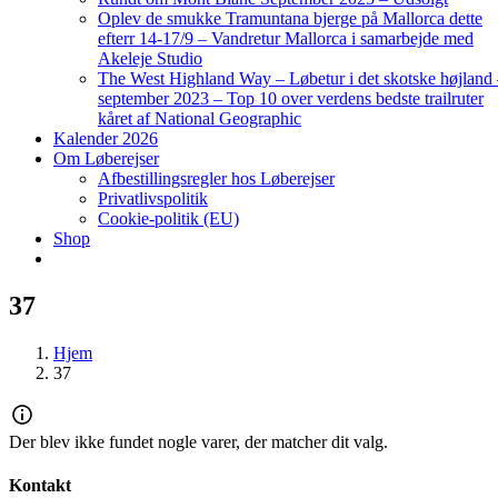
Oplev de smukke Tramuntana bjerge på Mallorca dette
efterr 14-17/9 – Vandretur Mallorca i samarbejde med
Akeleje Studio
The West Highland Way – Løbetur i det skotske højland
september 2023 – Top 10 over verdens bedste trailruter
kåret af National Geographic
Kalender 2026
Om Løberejser
Afbestillingsregler hos Løberejser
Privatlivspolitik
Cookie-politik (EU)
Shop
37
Hjem
37
Der blev ikke fundet nogle varer, der matcher dit valg.
Kontakt