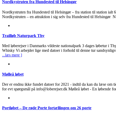
Nordkystruten fra Hundested til Helsingør
Nordkystruten fra Hundested til Helsingør – fra station til station ia
Nordkystruten – en attraktion i sig selv fra Hundested til Helsingør 
Trailløb Naturpark Thy
Med løberejser i Danmarks vildeste nationalpark 3 dages løbetur i Th
Whisky Vi arbejder lige med datoer i forhold til denne tur sandsynli
...læs mere ]
Mølleå løbet
Der er endnu ikke fundet datoer for 2021 - indtil da kan du læse om ti
for evt spørgsmål på info@loberejser.dk Mølleå løbet - En løbende for
Portløbet – De røde Porte fortællingen om 26 porte