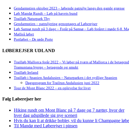
Gendarmstien oktober 2023 – løbende patrulje langs den gamle grænse
Løb Mandø Rundt – Løb på havets bund
Trailløb Naturpark Thy
Gendarmstien – patruljering genoptages af Løberejser
Løb Samsø rundt på 3 dage – Forår på Samsø – Løb foråret i møde 6-8. Ma
Mølleå løbet
Portløbet – De røde Porte
LØBEREJSER UDLAND
Trailløb Mallorca forår 2022 – Vi løber på tværs af Mallorca i de betagen
Tramuntana bjerge – betagende og smukt
Trailløb Ireland
Trailløb i Spanien Andalusien – Naturparken i det sydlige Spanien
Dagsprogram for Trailrun Andalusien juni 2022
Tour de Mont Blanc 2022 – en oplevelse for livet
Følg Løberejser her
Hiking rundt om Mont Blanc på 7 dage og 7 nætter, hvor der
hver dag udspillede sig nye sceneri
Hvis du kan li at drikke bobler, vil du kunne li Champagne løbe
Til Mandø med Løberejser i pinsen