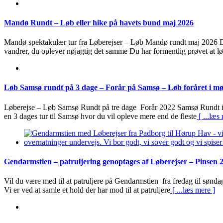
Mandø Rundt – Løb eller hike på havets bund maj 2026
Mandø spektakulær tur fra Løberejser – Løb Mandø rundt maj 2026 D
vandrer, du oplever nøjagtig det samme Du har formentlig prøvet at l
Løb Samsø rundt på 3 dage – Forår på Samsø – Løb foråret i mø
Løberejse – Løb Samsø Rundt på tre dage Forår 2022 Samsø Rundt ifø
en 3 dages tur til Samsø hvor du vil opleve mere end de fleste
[ ...læs
Gendarmstien – patruljering genoptages af Løberejser – Pinsen 
Vil du være med til at patruljere på Gendarmstien fra fredag til sønda
Vi er ved at samle et hold der har mod til at patruljere
[ ...læs mere ]