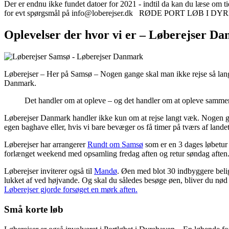
Der er endnu ikke fundet datoer for 2021 - indtil da kan du læse om ti
for evt spørgsmål på info@loberejser.dk RØDE PORT LØB I 
Oplevelser der hvor vi er – Løberejser D
Løberejser – Her på Samsø – Nogen gange skal man ikke rejse så langt 
Danmark.
Det handler om at opleve – og det handler om at opleve samme
Løberejser Danmark handler ikke kun om at rejse langt væk. Nogen gan
egen baghave eller, hvis vi bare bevæger os få timer på tværs af landet
Løberejser har arrangerer
Rundt om Samsø
som er en 3 dages løbetur
forlænget weekend med opsamling fredag aften og retur søndag aften
Løberejser inviterer også til
Mandø
. Øen med blot 30 indbyggere beli
lukket af ved højvande. Og skal du således besøge øen, bliver du nød 
Løberejser gjorde forsøget en mørk aften.
Små korte løb