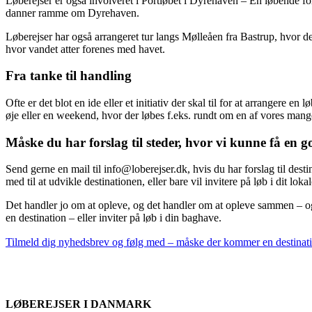
Løberejser er også involveret i Portløbet i Dyrehaven – En løbende fo
danner ramme om Dyrehaven.
Løberejser har også arrangeret tur langs Mølleåen fra Bastrup, hvor det
hvor vandet atter forenes med havet.
Fra tanke til handling
Ofte er det blot en ide eller et initiativ der skal til for at arrangere e
øje eller en weekend, hvor der løbes f.eks. rundt om en af vores man
Måske du har forslag til steder, hvor vi kunne få en 
Send gerne en mail til info@loberejser.dk, hvis du har forslag til dest
med til at udvikle destinationen, eller bare vil invitere på løb i dit lok
Det handler jo om at opleve, og det handler om at opleve sammen – 
en destination – eller inviter på løb i din baghave.
Tilmeld dig nyhedsbrev og følg med – måske der kommer en destinat
LØBEREJSER I DANMARK