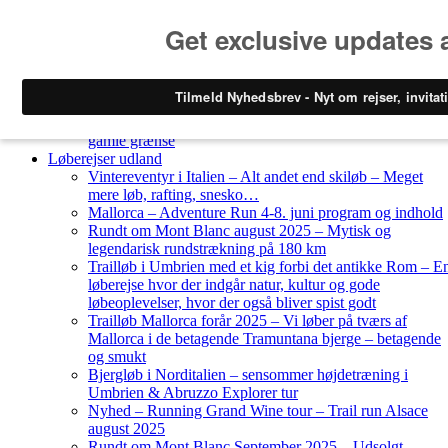
Skip to content
Løberejser
Nyheder
Løberejser Danmark
Gendarmstien oktober 2023 – løbende patrulje langs den
gamle grænse
Løberejser udland
Vintereventyr i Italien – Alt andet end skiløb – Meget
mere løb, rafting, snesko…
Mallorca – Adventure Run 4-8. juni program og indhold
Rundt om Mont Blanc august 2025 – Mytisk og
legendarisk rundstrækning på 180 km
Trailløb i Umbrien med et kig forbi det antikke Rom – E
løberejse hvor der indgår natur, kultur og gode
løbeoplevelser, hvor der også bliver spist godt
Trailløb Mallorca forår 2025 – Vi løber på tværs af
Mallorca i de betagende Tramuntana bjerge – betagende
og smukt
Bjergløb i Norditalien – sensommer højdetræning i
Umbrien & Abruzzo Explorer tur
Nyhed – Running Grand Wine tour – Trail run Alsace
august 2025
Rundt om Mont Blanc September 2025 – Udsolgt