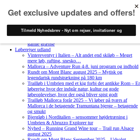
Skip to content
Løberejser
Nyheder
Løberejser Danmark
Gendarmstien oktober 2023 – løbende patrulje langs den
gamle grænse
Løberejser udland
Vintereventyr i Italien – Alt andet end skiløb – Meget
mere løb, rafting, snesko…
Mallorca – Adventure Run 4-8. juni program og indhold
Rundt om Mont Blanc august 2025 – Mytisk og
legendarisk rundstrækning på 180 km
Trailløb i Umbrien med et kig forbi det antikke Rom – E
løberejse hvor der indgår natur, kultur og gode
løbeoplevelser, hvor der også bliver spist godt
Trailløb Mallorca forår 2025 – Vi løber på tværs af
Mallorca i de betagende Tramuntana bjerge – betagende
og smukt
Bjergløb i Norditalien – sensommer højdetræning i
Umbrien & Abruzzo Explorer tur
Nyhed – Running Grand Wine tour – Trail run Alsace
august 2025
Rundt om Mont Blanc September 2025 – Udsolgt