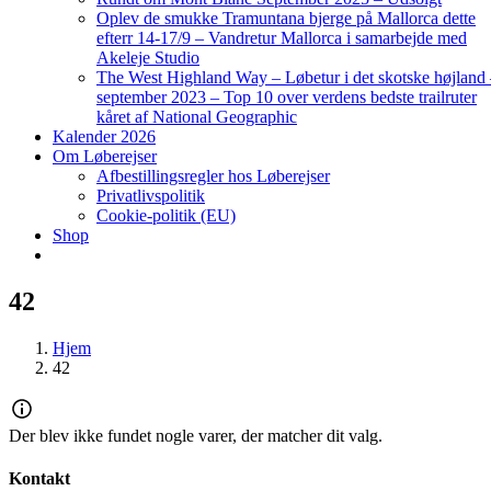
Oplev de smukke Tramuntana bjerge på Mallorca dette
efterr 14-17/9 – Vandretur Mallorca i samarbejde med
Akeleje Studio
The West Highland Way – Løbetur i det skotske højland
september 2023 – Top 10 over verdens bedste trailruter
kåret af National Geographic
Kalender 2026
Om Løberejser
Afbestillingsregler hos Løberejser
Privatlivspolitik
Cookie-politik (EU)
Shop
42
Hjem
42
Der blev ikke fundet nogle varer, der matcher dit valg.
Kontakt