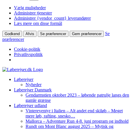
Vælg muligheder
Administrer tjenester
Administrer {vendor_count} leverandører
Læs mere om disse formål
Se
Godkend
Afvis
Se præferencer
Gem præferencer
præferencer
Cookie-politik
Privatlivspolitik
Skip
to
Løberejser
content
Nyheder
Løberejser Danmark
Gendarmstien oktober 2023 – løbende patrulje langs den
gamle grænse
Løberejser udland
Vintereventyr i Italien – Alt andet end skiløb – Meget
mere løb, rafting, snesko…
Mallorca – Adventure Run 4-8. juni program og indhold
Rundt om Mont Blanc august 2025 – Mytisk og