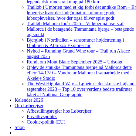
legendarisk rundstrækning på 180 km
Trailløb i Umbrien med et kig forbi det antikke Rom – E
løberejse hvor der indgår natur, kultur og gode
løbeoplevelser, hvor der også bliver spist godt
Trailløb Mallorca forår 2025 – Vi løber på tværs af
Mallorca i de betagende Tramuntana bjerge – betagende
og smukt
Bjergløb i Norditalien – sensommer højdetræning i
Umbrien & Abruzzo Explorer tur
Nyhed – Running Grand Wine tour – Trail run Alsace
august 2025
Rundt om Mont Blanc September 2025 – Udsolgt
Oplev de smukke Tramuntana bjerge på Mallorca dette
efterr 14-17/9 – Vandretur Mallorca i samarbejde med
Akeleje Studio
The West Highland Way – Løbetur i det skotske højland
september 2023 – Top 10 over verdens bedste trailruter
kåret af National Geographic
Kalender 2026
Om Løberejser
Afbestillingsregler hos Løberejser
Privatlivspolitik
Cookie-politik (EU)
Shop