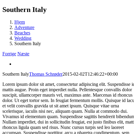
Southern Italy
Hjem
Adventure
Beaches
Wedding
Southern Italy
Forrige
Næste
View
Larger
Southern Italy
Thomas Schrøder
2015-02-02T12:46:22+00:00
Image
Lorem ipsum dolor sit amet, consectetur adipiscing elit. Suspendisse i
mattis augue. Proin eget imperdiet nulla. Pellentesque convallis dolor
suscipit, ullamcorper mauris vel, maximus ante. Maecenas id rhoncus
dolor. Ut eget tortor sem. In feugiat fermentum mollis. Quisque id lac
et velit convallis gravida ut sit amet ipsum. Quisque vitae urna
scelerisque, iaculis nisi nec, aliquam quam. Nulla at commodo dui.
Vivamus id elementum quam. Suspendisse sagittis hendrerit bibendu
Nullam imperdiet, dui in sollicitudin feugiat, est justo finibus elit, matt
rhoncus ligula quam sed risus. Nunc cursus turpis sed leo laoreet
accumsan. Suspendisse porttitor, arcu a pharetra condimentum, sem