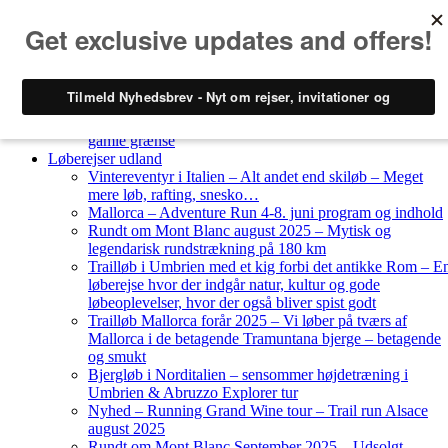
Skip to content
Løberejser
Nyheder
Løberejser Danmark
Gendarmstien oktober 2023 – løbende patrulje langs den
gamle grænse
Løberejser udland
Vintereventyr i Italien – Alt andet end skiløb – Meget
mere løb, rafting, snesko…
Mallorca – Adventure Run 4-8. juni program og indhold
Rundt om Mont Blanc august 2025 – Mytisk og
legendarisk rundstrækning på 180 km
Trailløb i Umbrien med et kig forbi det antikke Rom – E
løberejse hvor der indgår natur, kultur og gode
løbeoplevelser, hvor der også bliver spist godt
Trailløb Mallorca forår 2025 – Vi løber på tværs af
Mallorca i de betagende Tramuntana bjerge – betagende
og smukt
Bjergløb i Norditalien – sensommer højdetræning i
Umbrien & Abruzzo Explorer tur
Nyhed – Running Grand Wine tour – Trail run Alsace
august 2025
Rundt om Mont Blanc September 2025 – Udsolgt