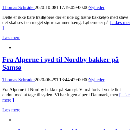
Thomas Schrøder
2020-10-08T17:19:05+00:00
Nyheder
|
Dette er ikke bare trailløbere der er ude og træne bakkeløb med stave 
det skal ses i en meget større sammenhæng. Løberne er på
[ ...læs me
]
Læs mere
Fra Alperne i syd til Nordby bakker på
Samsø
Thomas Schrøder
2020-06-29T13:44:42+00:00
Nyheder
|
Fra Alperne til Nordby bakker på Samsø- Vi må fortsat vente lidt
endnu med at tage til syden. Vi har ingen alper i Danmark, men
[ ...læ
mere ]
Læs mere