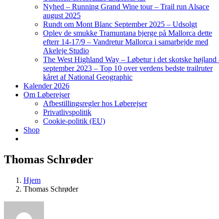
Nyhed – Running Grand Wine tour – Trail run Alsace
august 2025
Rundt om Mont Blanc September 2025 – Udsolgt
Oplev de smukke Tramuntana bjerge på Mallorca dette
efterr 14-17/9 – Vandretur Mallorca i samarbejde med
Akeleje Studio
The West Highland Way – Løbetur i det skotske højland
september 2023 – Top 10 over verdens bedste trailruter
kåret af National Geographic
Kalender 2026
Om Løberejser
Afbestillingsregler hos Løberejser
Privatlivspolitik
Cookie-politik (EU)
Shop
Thomas Schrøder
Hjem
Thomas Schrøder