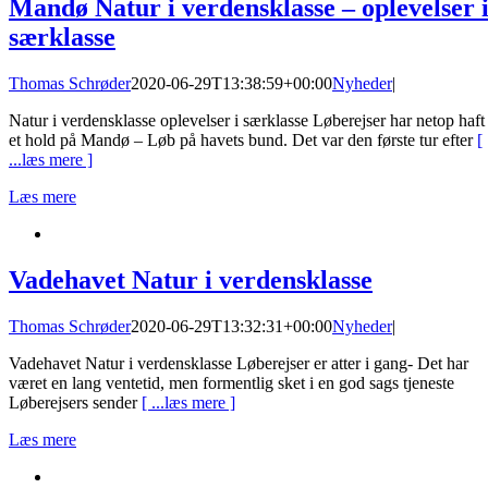
Mandø Natur i verdensklasse – oplevelser 
særklasse
Thomas Schrøder
2020-06-29T13:38:59+00:00
Nyheder
|
Natur i verdensklasse oplevelser i særklasse Løberejser har netop haft
et hold på Mandø – Løb på havets bund. Det var den første tur efter
[
...læs mere ]
Læs mere
Vadehavet Natur i verdensklasse
Thomas Schrøder
2020-06-29T13:32:31+00:00
Nyheder
|
Vadehavet Natur i verdensklasse Løberejser er atter i gang- Det har
været en lang ventetid, men formentlig sket i en god sags tjeneste
Løberejsers sender
[ ...læs mere ]
Læs mere