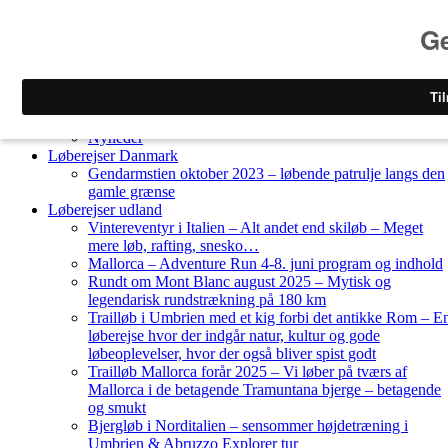
Skip to content
Løberejser
Nyheder
Løberejser Danmark
Gendarmstien oktober 2023 – løbende patrulje langs den
gamle grænse
Løberejser udland
Vintereventyr i Italien – Alt andet end skiløb – Meget
mere løb, rafting, snesko…
Mallorca – Adventure Run 4-8. juni program og indhold
Rundt om Mont Blanc august 2025 – Mytisk og
legendarisk rundstrækning på 180 km
Trailløb i Umbrien med et kig forbi det antikke Rom – E
løberejse hvor der indgår natur, kultur og gode
løbeoplevelser, hvor der også bliver spist godt
Trailløb Mallorca forår 2025 – Vi løber på tværs af
Mallorca i de betagende Tramuntana bjerge – betagende
og smukt
Bjergløb i Norditalien – sensommer højdetræning i
Umbrien & Abruzzo Explorer tur