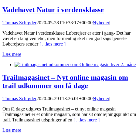
Vadehavet Natur i verdensklasse
Thomas Schrøder
2020-05-28T10:33:17+00:00
Nyheder
|
Vadehavet Natur i verdensklasse Løberejser er atter i gang- Det har
været en lang ventetid, men formentlig sket i en god sags tjeneste
Løberejsers sender
[ ...læs mere ]
Læs mere
Trailmagasinet – Nyt online magasin om
trail udkommer om få dage
Thomas Schrøder
2020-06-29T13:26:01+00:00
Nyheder
|
Om få dage udgives Trailmagasinet – et nyt online magasin
Trailmagasinet er et online magasin, som har sit omdrejningspunkt om
trail. Trailmagasinet udspringer af en
[ ...læs mere ]
Læs mere