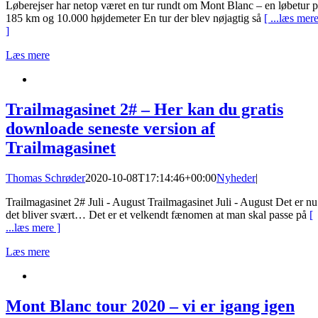
Løberejser har netop været en tur rundt om Mont Blanc – en løbetur 
185 km og 10.000 højdemeter En tur der blev nøjagtig så
[ ...læs mer
]
Læs mere
Trailmagasinet 2# – Her kan du gratis
downloade seneste version af
Trailmagasinet
Thomas Schrøder
2020-10-08T17:14:46+00:00
Nyheder
|
Trailmagasinet 2# Juli - August Trailmagasinet Juli - August Det er nu
det bliver svært… Det er et velkendt fænomen at man skal passe på
[
...læs mere ]
Læs mere
Mont Blanc tour 2020 – vi er igang igen