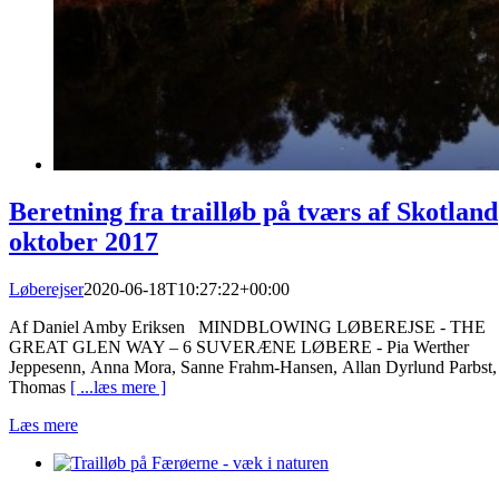
Beretning fra trailløb på tværs af Skotland
oktober 2017
Løberejser
2020-06-18T10:27:22+00:00
Af Daniel Amby Eriksen MINDBLOWING LØBEREJSE - THE
GREAT GLEN WAY – 6 SUVERÆNE LØBERE - Pia Werther
Jeppesenn, Anna Mora, Sanne Frahm-Hansen, Allan Dyrlund Parbst,
Thomas
[ ...læs mere ]
Læs mere