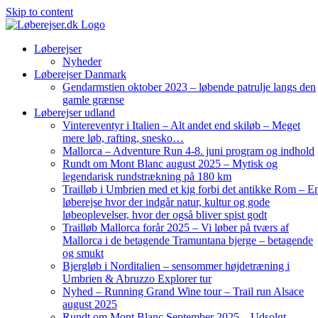
Skip to content
Løberejser
Nyheder
Løberejser Danmark
Gendarmstien oktober 2023 – løbende patrulje langs den
gamle grænse
Løberejser udland
Vintereventyr i Italien – Alt andet end skiløb – Meget
mere løb, rafting, snesko…
Mallorca – Adventure Run 4-8. juni program og indhold
Rundt om Mont Blanc august 2025 – Mytisk og
legendarisk rundstrækning på 180 km
Trailløb i Umbrien med et kig forbi det antikke Rom – E
løberejse hvor der indgår natur, kultur og gode
løbeoplevelser, hvor der også bliver spist godt
Trailløb Mallorca forår 2025 – Vi løber på tværs af
Mallorca i de betagende Tramuntana bjerge – betagende
og smukt
Bjergløb i Norditalien – sensommer højdetræning i
Umbrien & Abruzzo Explorer tur
Nyhed – Running Grand Wine tour – Trail run Alsace
august 2025
Rundt om Mont Blanc September 2025 – Udsolgt