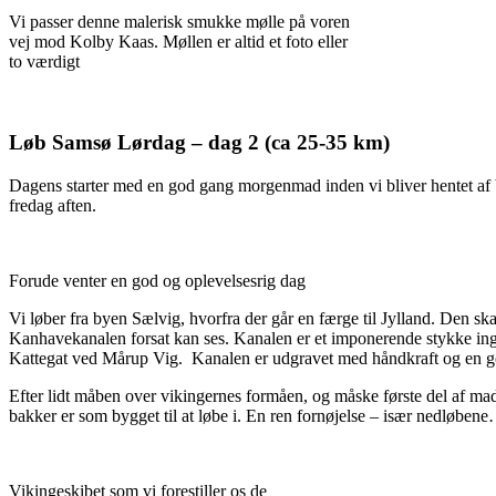
Vi passer denne malerisk smukke mølle på voren
vej mod Kolby Kaas. Møllen er altid et foto eller
to værdigt
Løb Samsø Lørdag – dag 2 (ca 25-35 km)
Dagens starter med en god gang morgenmad inden vi bliver hentet af b
fredag aften.
Forude venter en god og oplevelsesrig dag
Vi løber fra byen Sælvig, hvorfra der går en færge til Jylland. Den sk
Kanhavekanalen forsat kan ses. Kanalen er et imponerende stykke ing
Kattegat ved Mårup Vig. Kanalen er udgravet med håndkraft og en go
Efter lidt måben over vikingernes formåen, og måske første del af ma
bakker er som bygget til at løbe i. En ren fornøjelse – især nedløben
Vikingeskibet som vi forestiller os de