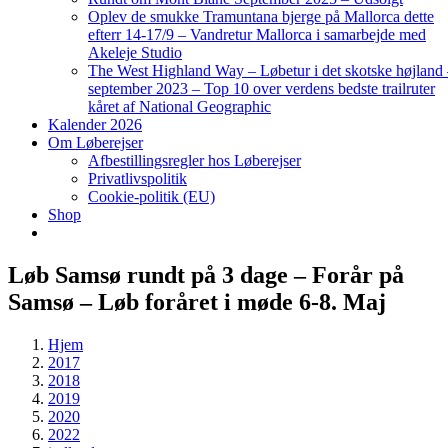
Oplev de smukke Tramuntana bjerge på Mallorca dette
efterr 14-17/9 – Vandretur Mallorca i samarbejde med
Akeleje Studio
The West Highland Way – Løbetur i det skotske højland
september 2023 – Top 10 over verdens bedste trailruter
kåret af National Geographic
Kalender 2026
Om Løberejser
Afbestillingsregler hos Løberejser
Privatlivspolitik
Cookie-politik (EU)
Shop
Løb Samsø rundt på 3 dage – Forår på
Samsø – Løb foråret i møde 6-8. Maj
Hjem
2017
2018
2019
2020
2022