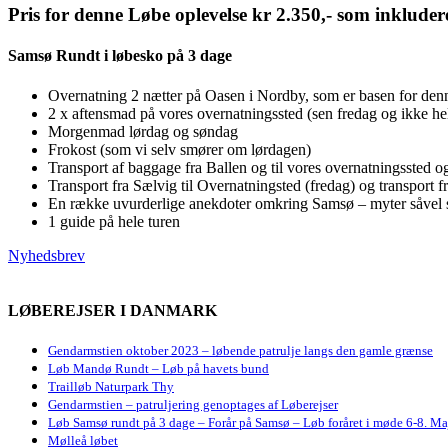
Pris for denne Løbe oplevelse kr 2.350,- som inkluder
Samsø Rundt i løbesko på 3 dage
Overnatning 2 nætter på Oasen i Nordby, som er basen for denn
2 x aftensmad på vores overnatningssted (sen fredag og ikke hel
Morgenmad lørdag og søndag
Frokost (som vi selv smører om lørdagen)
Transport af baggage fra Ballen og til vores overnatningssted og
Transport fra Sælvig til Overnatningsted (fredag) og transport f
En række uvurderlige anekdoter omkring Samsø – myter såvel 
1 guide på hele turen
Nyhedsbrev
LØBEREJSER I DANMARK
Gendarmstien oktober 2023 – løbende patrulje langs den gamle grænse
Løb Mandø Rundt – Løb på havets bund
Trailløb Naturpark Thy
Gendarmstien – patruljering genoptages af Løberejser
Løb Samsø rundt på 3 dage – Forår på Samsø – Løb foråret i møde 6-8. Ma
Mølleå løbet