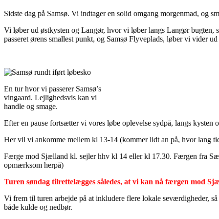
Sidste dag på Samsø. Vi indtager en solid omgang morgenmad, og smører
Vi løber ud østkysten og Langør, hvor vi løber langs Langør bugten, som
passeret ørens smallest punkt, og Samsø Flyveplads, løber vi vider u
En tur hvor vi passerer Samsø’s
vingaard. Lejlighedsvis kan vi
handle og smage.
Efter en pause fortsætter vi vores løbe oplevelse sydpå, langs kysten 
Her vil vi ankomme mellem kl 13-14 (kommer lidt an på, hvor lang tid 
Færge mod Sjælland kl. sejler hhv kl 14 eller kl 17.30. Færgen fra Sælv
opmærksom herpå)
Turen søndag tilrettelægges således, at vi kan nå færgen mod Sjæ
Vi frem til turen arbejde på at inkludere flere lokale seværdigheder, s
både kulde og nedbør.