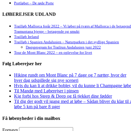
Portløbet – De røde Porte
LØBEREJSER UDLAND
Trailløb Mallorca forår 2022 – Vi løber på tværs af Mallorca i de betagen
Tramuntana bjerge – betagende og smukt
Trailløb Ireland
Trailløb i Spanien Andalusien – Naturparken i det sydlige Spanien
Dagsprogram for Trailrun Andalusien juni 2022
Tour de Mont Blanc 2022 – en oplevelse for livet
Følg Løberejser her
Hiking rundt om Mont Blanc på 7 dage og 7 nætter, hvor der
hver dag udspillede sig nye sceneri
Hvis du kan li at drikke bobler, vil du kunne li Champagne løbe
Til Mandø med Løberejser i pinsen
Kig forbi hos Steep & Deep og få tjekket dine fødder
Til dig der godt vil igang med at løbe – Sådan bliver du klar til 
løbe 5 km på bare 8 uger
Få løbenyheder i din mailbox
Fornavn