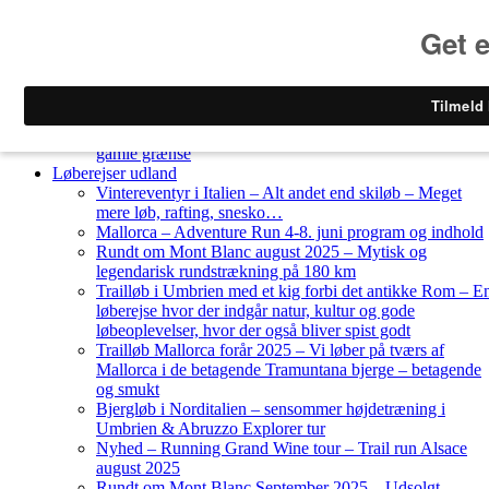
Skip to content
Løberejser
Nyheder
Løberejser Danmark
Gendarmstien oktober 2023 – løbende patrulje langs den
gamle grænse
Løberejser udland
Vintereventyr i Italien – Alt andet end skiløb – Meget
mere løb, rafting, snesko…
Mallorca – Adventure Run 4-8. juni program og indhold
Rundt om Mont Blanc august 2025 – Mytisk og
legendarisk rundstrækning på 180 km
Trailløb i Umbrien med et kig forbi det antikke Rom – E
løberejse hvor der indgår natur, kultur og gode
løbeoplevelser, hvor der også bliver spist godt
Trailløb Mallorca forår 2025 – Vi løber på tværs af
Mallorca i de betagende Tramuntana bjerge – betagende
og smukt
Bjergløb i Norditalien – sensommer højdetræning i
Umbrien & Abruzzo Explorer tur
Nyhed – Running Grand Wine tour – Trail run Alsace
august 2025
Rundt om Mont Blanc September 2025 – Udsolgt