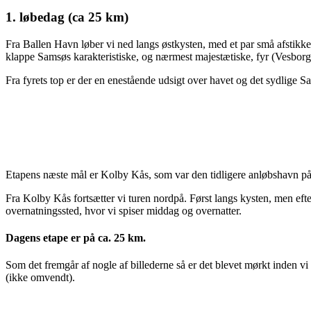
1. løbedag (ca 25 km)
Fra Ballen Havn løber vi ned langs østkysten, med et par små afstikke
klappe Samsøs karakteristiske, og nærmest majestætiske, fyr (Vesborg
Fra fyrets top er der en enestående udsigt over havet og det sydlige S
Etapens næste mål er Kolby Kås, som var den tidligere anløbshavn p
Fra Kolby Kås fortsætter vi turen nordpå. Først langs kysten, men efter 
overnatningssted, hvor vi spiser middag og overnatter.
Dagens etape er på ca. 25 km.
Som det fremgår af nogle af billederne så er det blevet mørkt inden vi
(ikke omvendt).