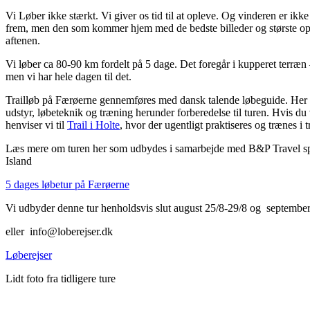
Vi Løber ikke stærkt. Vi giver os tid til at opleve. Og vinderen er ik
frem, men den som kommer hjem med de bedste billeder og største opl
aftenen.
Vi løber ca 80-90 km fordelt på 5 dage. Det foregår i kupperet terræn
men vi har hele dagen til det.
Trailløb på Færøerne gennemføres med dansk talende løbeguide. Her
udstyr, løbeteknik og træning herunder forberedelse til turen. Hvis du 
henviser vi til
Trail i Holte
, hvor der ugentligt praktiseres og trænes i t
Læs mere om turen her som udbydes i samarbejde med B&P Travel spe
Island
5 dages løbetur på Færøerne
Vi udbyder denne tur henholdsvis slut august 25/8-29/8 og september
eller info@loberejser.dk
Løberejser
Lidt foto fra tidligere ture