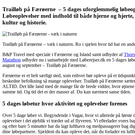
Trailløb på Færøerne – 5 dages uforglemmelig løbeop
Løbeoplevelser med indhold til både hjerne og hjerte
kultur og historie.
Trailløb på Færøerne – væk i naturen. Ro i sjælen hvor tid har en and
B&P Travel med speciale i Færøerne og Island samt udbyder af
Thor
Marathon
udbyder nu i samarbejde med Løberejser.dk en 5 dages løb
august og september – Trailløb på Færøerne.
Færøerne er et helt særligt sted, som enhver bør opleve på et tidspu
beskedne befolkning så mange oplevelser. Trailløb på Færøerne sætter
ALTID. Det lille land med de mange får de brede vidder, hvor øjnene
samme tid. Og tid det er der masser af. Du kan nærmest sanse tiden.
5 dages løbetur hvor aktivitet og oplevelser forenes
Over 5 dage løber vi. Begyndende i Vagar, hvor vi allerede på første 
oplevelser i det øjeblik vi træder ud af flyveren. Vi efterlader vores b
og efter bare 5 minutter har du lagt lufthavn og medpassagerer bag di
dine løbepartnere. Sjældent du kan opleve det, når du forlader en luft