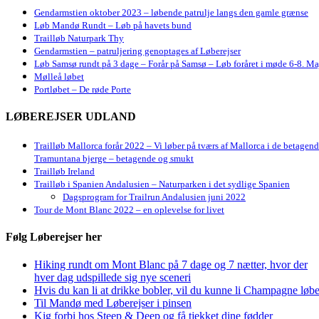
Gendarmstien oktober 2023 – løbende patrulje langs den gamle grænse
Løb Mandø Rundt – Løb på havets bund
Trailløb Naturpark Thy
Gendarmstien – patruljering genoptages af Løberejser
Løb Samsø rundt på 3 dage – Forår på Samsø – Løb foråret i møde 6-8. Ma
Mølleå løbet
Portløbet – De røde Porte
LØBEREJSER UDLAND
Trailløb Mallorca forår 2022 – Vi løber på tværs af Mallorca i de betagen
Tramuntana bjerge – betagende og smukt
Trailløb Ireland
Trailløb i Spanien Andalusien – Naturparken i det sydlige Spanien
Dagsprogram for Trailrun Andalusien juni 2022
Tour de Mont Blanc 2022 – en oplevelse for livet
Følg Løberejser her
Hiking rundt om Mont Blanc på 7 dage og 7 nætter, hvor der
hver dag udspillede sig nye sceneri
Hvis du kan li at drikke bobler, vil du kunne li Champagne løbe
Til Mandø med Løberejser i pinsen
Kig forbi hos Steep & Deep og få tjekket dine fødder