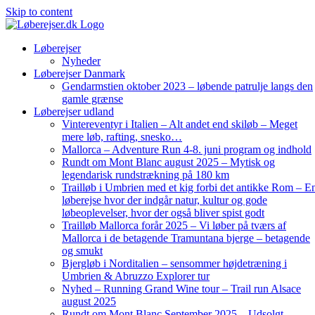
Skip to content
Løberejser
Nyheder
Løberejser Danmark
Gendarmstien oktober 2023 – løbende patrulje langs den
gamle grænse
Løberejser udland
Vintereventyr i Italien – Alt andet end skiløb – Meget
mere løb, rafting, snesko…
Mallorca – Adventure Run 4-8. juni program og indhold
Rundt om Mont Blanc august 2025 – Mytisk og
legendarisk rundstrækning på 180 km
Trailløb i Umbrien med et kig forbi det antikke Rom – E
løberejse hvor der indgår natur, kultur og gode
løbeoplevelser, hvor der også bliver spist godt
Trailløb Mallorca forår 2025 – Vi løber på tværs af
Mallorca i de betagende Tramuntana bjerge – betagende
og smukt
Bjergløb i Norditalien – sensommer højdetræning i
Umbrien & Abruzzo Explorer tur
Nyhed – Running Grand Wine tour – Trail run Alsace
august 2025
Rundt om Mont Blanc September 2025 – Udsolgt