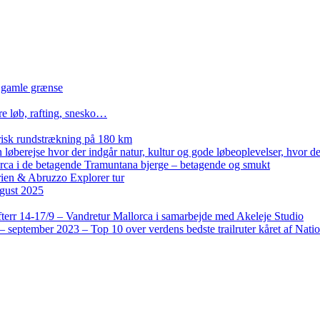
n gamle grænse
re løb, rafting, snesko…
isk rundstrækning på 180 km
løberejse hvor der indgår natur, kultur og gode løbeoplevelser, hvor der
lorca i de betagende Tramuntana bjerge – betagende og smukt
rien & Abruzzo Explorer tur
gust 2025
terr 14-17/9 – Vandretur Mallorca i samarbejde med Akeleje Studio
 september 2023 – Top 10 over verdens bedste trailruter kåret af Nati