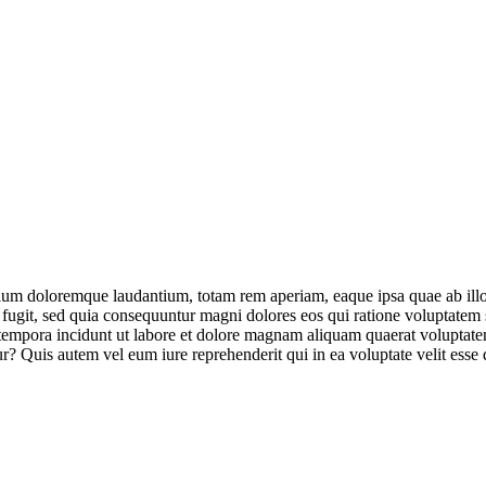
tium doloremque laudantium, totam rem aperiam, eaque ipsa quae ab illo in
 fugit, sed quia consequuntur magni dolores eos qui ratione voluptatem
i tempora incidunt ut labore et dolore magnam aliquam quaerat volupta
ur? Quis autem vel eum iure reprehenderit qui in ea voluptate velit ess