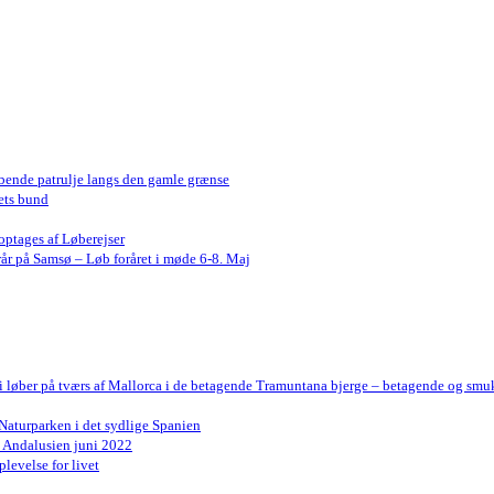
bende patrulje langs den gamle grænse
ets bund
optages af Løberejser
år på Samsø – Løb foråret i møde 6-8. Maj
Vi løber på tværs af Mallorca i de betagende Tramuntana bjerge – betagende og smu
Naturparken i det sydlige Spanien
n Andalusien juni 2022
levelse for livet