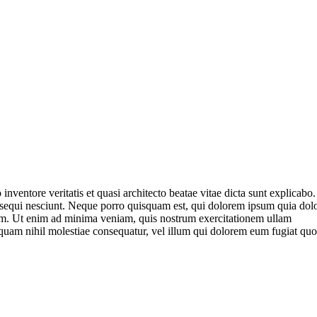
ventore veritatis et quasi architecto beatae vitae dicta sunt explicabo.
 sequi nesciunt. Neque porro quisquam est, qui dolorem ipsum quia dol
tem. Ut enim ad minima veniam, quis nostrum exercitationem ullam
e quam nihil molestiae consequatur, vel illum qui dolorem eum fugiat quo