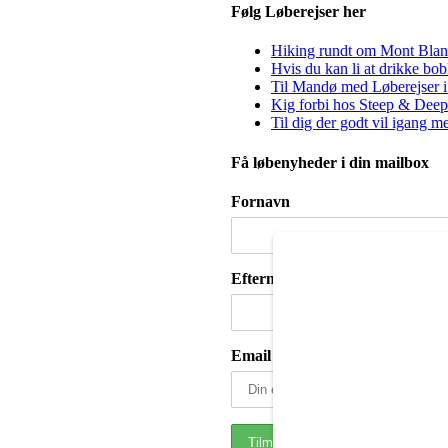
Følg Løberejser her
Hiking rundt om Mont Blanc 
Hvis du kan li at drikke bo
Til Mandø med Løberejser i
Kig forbi hos Steep & Deep 
Til dig der godt vil igang m
Få løbenyheder i din mailbox
Fornavn
Efternavn
Email adresse: