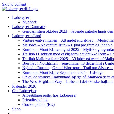
Skip to content
Løberejser
Nyheder
Løberejser Danmark
Gendarmstien oktober 2023 – løbende patrulje langs de
Løberejser udland
Vintereventyr i Italien – Alt andet end skiløb – Meget me
Mallorca – Adventure Run 4-8. juni program og indhold
Rundt om Mont Blanc august 2025 – Mytisk og legendar
Trailløb i Umbrien med et kig forbi det antikke Rom – En 
Trailløb Mallorca forår 2025 – Vi løber på tværs af Mal
Bjergløb i Norditalien – sensommer højdetræning i Umb
Nyhed – Running Grand Wine tour – Trail run Alsace au
Rundt om Mont Blanc September 2025 – Udsolgt
Oplev de smukke Tramuntana bjerge på Mallorca dette ef
The West Highland Way – Løbetur i det skotske højland –
Kalender 2026
Om Løberejser
Afbestillingsregler hos Løberejser
Privatlivspolitik
Cookie-politik (EU)
Shop