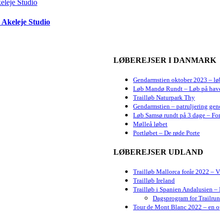
 Akeleje Studio
LØBEREJSER I DANMARK
Gendarmstien oktober 2023 – lø
Løb Mandø Rundt – Løb på hav
Trailløb Naturpark Thy
Gendarmstien – patruljering gen
Løb Samsø rundt på 3 dage – For
Mølleå løbet
Portløbet – De røde Porte
LØBEREJSER UDLAND
Trailløb Mallorca forår 2022 – 
Trailløb Ireland
Trailløb i Spanien Andalusien – 
Dagsprogram for Trailru
Tour de Mont Blanc 2022 – en op