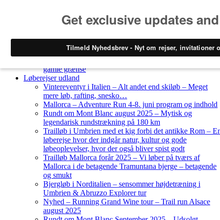
Skip to content
Løberejser
Nyheder
Løberejser Danmark
Gendarmstien oktober 2023 – løbende patrulje langs den
gamle grænse
Løberejser udland
Vintereventyr i Italien – Alt andet end skiløb – Meget
mere løb, rafting, snesko…
Mallorca – Adventure Run 4-8. juni program og indhold
Rundt om Mont Blanc august 2025 – Mytisk og
legendarisk rundstrækning på 180 km
Trailløb i Umbrien med et kig forbi det antikke Rom – E
løberejse hvor der indgår natur, kultur og gode
løbeoplevelser, hvor der også bliver spist godt
Trailløb Mallorca forår 2025 – Vi løber på tværs af
Mallorca i de betagende Tramuntana bjerge – betagende
og smukt
Bjergløb i Norditalien – sensommer højdetræning i
Umbrien & Abruzzo Explorer tur
Nyhed – Running Grand Wine tour – Trail run Alsace
august 2025
Rundt om Mont Blanc September 2025 – Udsolgt