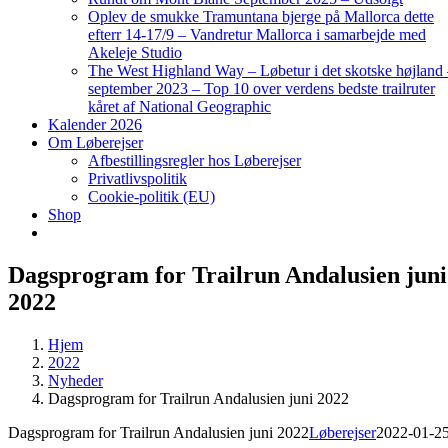
Oplev de smukke Tramuntana bjerge på Mallorca dette
efterr 14-17/9 – Vandretur Mallorca i samarbejde med
Akeleje Studio
The West Highland Way – Løbetur i det skotske højland
september 2023 – Top 10 over verdens bedste trailruter
kåret af National Geographic
Kalender 2026
Om Løberejser
Afbestillingsregler hos Løberejser
Privatlivspolitik
Cookie-politik (EU)
Shop
Dagsprogram for Trailrun Andalusien juni
2022
Hjem
2022
Nyheder
Dagsprogram for Trailrun Andalusien juni 2022
Dagsprogram for Trailrun Andalusien juni 2022
Løberejser
2022-01-2