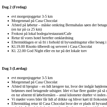
Dag 2 (Fredag)
evt morgenjoggetur 3-5 km
Morgenmad på Casa Chocolat
Afsted på løbetur – måske omkring Bermahalas søen der betag
(en tur på ca 25 km)
Frokost på lokal bodega/restaurant/Cafe
Retur til vores hotel herefter omklædning
Eftermiddagen er så fri i forhold til byvandringstur eller besøg i
Kl.19.00 Risotto tilberedt og serveret i Casa Chocolat
Kl. 22.00 God Night eller en tur på det lokale torv
Dag 3 (Lørdag)
evt morgenjoggetur 3-5 km
Morgenmad på Casa Chocolat
Afsted til bjergtur – en lidt længere tur, hvor der indgår højde
belønnes med betagende udsigter. Idet vi har flere guider på så de
en tur afstemt til løbeformåen – antal kilometer drøfter vi inden
Vi møder vores biler får lidt af drikke og bliver kørt til frokosts
Eftermiddag retur til Casa Chocolat hvor der er plads til byvand