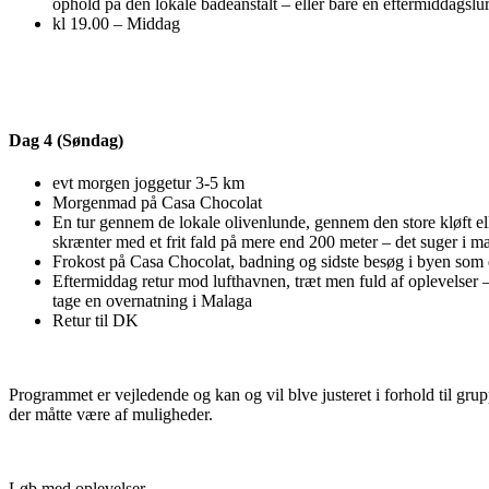
ophold på den lokale badeanstalt – eller bare en eftermiddagslu
kl 19.00 – Middag
Dag 4 (Søndag)
evt morgen joggetur 3-5 km
Morgenmad på Casa Chocolat
En tur gennem de lokale olivenlunde, gennem den store kløft ell
skrænter med et frit fald på mere end 200 meter – det suger i m
Frokost på Casa Chocolat, badning og sidste besøg i byen som d
Eftermiddag retur mod lufthavnen, træt men fuld af oplevelser 
tage en overnatning i Malaga
Retur til DK
Programmet er vejledende og kan og vil blve justeret i forhold til gr
der måtte være af muligheder.
Løb med oplevelser