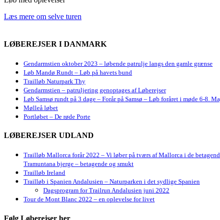
Læs mere om selve turen
LØBEREJSER I DANMARK
Gendarmstien oktober 2023 – løbende patrulje langs den gamle grænse
Løb Mandø Rundt – Løb på havets bund
Trailløb Naturpark Thy
Gendarmstien – patruljering genoptages af Løberejser
Løb Samsø rundt på 3 dage – Forår på Samsø – Løb foråret i møde 6-8. Ma
Mølleå løbet
Portløbet – De røde Porte
LØBEREJSER UDLAND
Trailløb Mallorca forår 2022 – Vi løber på tværs af Mallorca i de betagen
Tramuntana bjerge – betagende og smukt
Trailløb Ireland
Trailløb i Spanien Andalusien – Naturparken i det sydlige Spanien
Dagsprogram for Trailrun Andalusien juni 2022
Tour de Mont Blanc 2022 – en oplevelse for livet
Følg Løberejser her