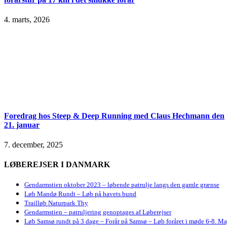
4. marts, 2026
Foredrag hos Steep & Deep Running med Claus Hechmann den
21. januar
7. december, 2025
LØBEREJSER I DANMARK
Gendarmstien oktober 2023 – løbende patrulje langs den gamle grænse
Løb Mandø Rundt – Løb på havets bund
Trailløb Naturpark Thy
Gendarmstien – patruljering genoptages af Løberejser
Løb Samsø rundt på 3 dage – Forår på Samsø – Løb foråret i møde 6-8. Ma