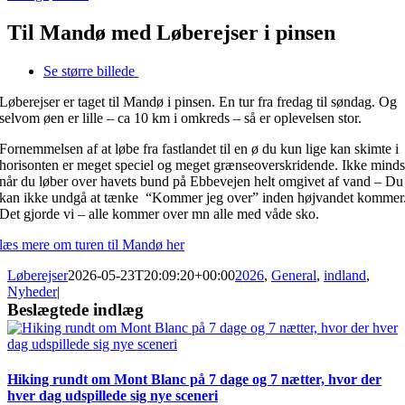
Til Mandø med Løberejser i pinsen
Se større billede
Løberejser er taget til Mandø i pinsen. En tur fra fredag til søndag. Og
selvom øen er lille – ca 10 km i omkreds – så er oplevelsen stor.
Fornemmelsen af at løbe fra fastlandet til en ø du kun lige kan skimte i
horisonten er meget speciel og meget grænseoverskridende. Ikke minds
når du løber over havets bund på Ebbevejen helt omgivet af vand – Du
kan ikke undgå at tænke “Kommer jeg over” inden højvandet kommer
Det gjorde vi – alle kommer over mn alle med våde sko.
læs mere om turen til Mandø her
Løberejser
2026-05-23T20:09:20+00:00
2026
,
General
,
indland
,
Nyheder
|
Beslægtede indlæg
Hiking rundt om Mont Blanc på 7 dage og 7 nætter, hvor der
hver dag udspillede sig nye sceneri