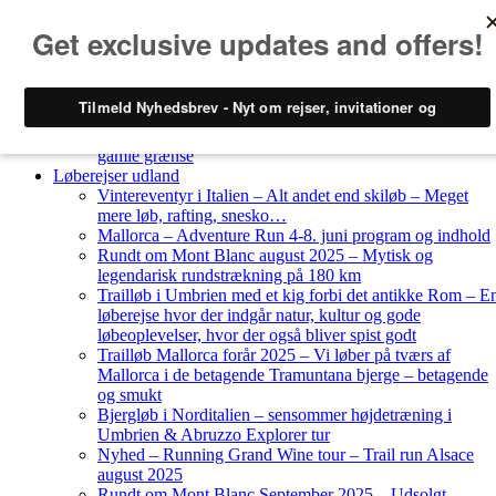
Skip to content
Løberejser
Nyheder
Løberejser Danmark
Gendarmstien oktober 2023 – løbende patrulje langs den
gamle grænse
Løberejser udland
Vintereventyr i Italien – Alt andet end skiløb – Meget
mere løb, rafting, snesko…
Mallorca – Adventure Run 4-8. juni program og indhold
Rundt om Mont Blanc august 2025 – Mytisk og
legendarisk rundstrækning på 180 km
Trailløb i Umbrien med et kig forbi det antikke Rom – E
løberejse hvor der indgår natur, kultur og gode
løbeoplevelser, hvor der også bliver spist godt
Trailløb Mallorca forår 2025 – Vi løber på tværs af
Mallorca i de betagende Tramuntana bjerge – betagende
og smukt
Bjergløb i Norditalien – sensommer højdetræning i
Umbrien & Abruzzo Explorer tur
Nyhed – Running Grand Wine tour – Trail run Alsace
august 2025
Rundt om Mont Blanc September 2025 – Udsolgt