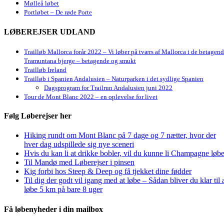
Mølleå løbet
Portløbet – De røde Porte
LØBEREJSER UDLAND
Trailløb Mallorca forår 2022 – Vi løber på tværs af Mallorca i de betagen
Tramuntana bjerge – betagende og smukt
Trailløb Ireland
Trailløb i Spanien Andalusien – Naturparken i det sydlige Spanien
Dagsprogram for Trailrun Andalusien juni 2022
Tour de Mont Blanc 2022 – en oplevelse for livet
Følg Løberejser her
Hiking rundt om Mont Blanc på 7 dage og 7 nætter, hvor der
hver dag udspillede sig nye sceneri
Hvis du kan li at drikke bobler, vil du kunne li Champagne løbe
Til Mandø med Løberejser i pinsen
Kig forbi hos Steep & Deep og få tjekket dine fødder
Til dig der godt vil igang med at løbe – Sådan bliver du klar til 
løbe 5 km på bare 8 uger
Få løbenyheder i din mailbox