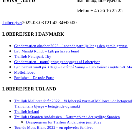
mail info@loberejser.dk
telefon + 45 26 16 25 25
Løberejser
2025-03-03T21:42:34+00:00
LØBEREJSER I DANMARK
Gendarmstien oktober 2023 – løbende patrulje langs den gamle grænse
Løb Mandø Rundt – Løb på havets bund
Trailløb Naturpark Thy
Gendarmstien – patruljering genoptages af Løberejser
Løb Samsø rundt på 3 dage – Forår på Samsø – Løb foråret i møde 6-8. Ma
Mølleå løbet
Portløbet – De røde Porte
LØBEREJSER UDLAND
Trailløb Mallorca forår 2022 – Vi løber på tværs af Mallorca i de betagen
Tramuntana bjerge – betagende og smukt
Trailløb Ireland
Trailløb i Spanien Andalusien – Naturparken i det sydlige Spanien
Dagsprogram for Trailrun Andalusien juni 2022
Tour de Mont Blanc 2022 – en oplevelse for livet