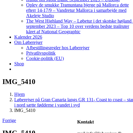
Oplev de smukke Tramuntana bjerge på Mallorca dette
efterr 14-17/9 – Vandretur Mallorca i samarbejde med
Akeleje Studio
The West Highland Way – Løbetur i det skotske højland
september 2023 – Top 10 over verdens bedste trailruter
kåret af National Geographic
Kalender 2026
Om Løberejser
Afbestillingsregler hos Løberejser
Privatlivspolitik
Cookie-politik (EU)
Shop
IMG_5410
Hjem
Løberejser på Gran Canaria langs GR 131- Coast to coast – star
i nord sætte fødderne i vandet i syd
IMG_5410
Forrige
Kontakt
IMG_5410