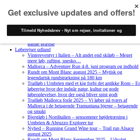
Skip to content
Løberejser
Nyheder
Løberejser Danmark
Gendarmstien oktober 2023 – løbende patrulje langs den
gamle grænse
Løberejser udland
Vintereventyr i Italien – Alt andet end skiløb – Meget
mere løb, rafting, snesko…
Mallorca – Adventure Run 4-8. juni program og indhold
Rundt om Mont Blanc august 2025 – Mytisk og
legendarisk rundstrækning på 180 km
Trailløb i Umbrien med et kig forbi det antikke Rom – E
løberejse hvor der indgår natur, kultur og gode
løbeoplevelser, hvor der også bliver spist godt
Trailløb Mallorca forår 2025 – Vi løber på tværs af
Mallorca i de betagende Tramuntana bjerge – betagende
og smukt
Bjergløb i Norditalien – sensommer højdetræning i
Umbrien & Abruzzo Explorer tur
Nyhed – Running Grand Wine tour – Trail run Alsace
august 2025
Rundt om Mont Blanc September 2025 – Udsolgt