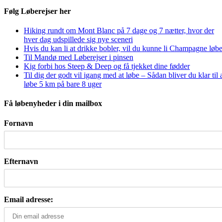
Følg Løberejser her
Hiking rundt om Mont Blanc på 7 dage og 7 nætter, hvor der
hver dag udspillede sig nye sceneri
Hvis du kan li at drikke bobler, vil du kunne li Champagne løbe
Til Mandø med Løberejser i pinsen
Kig forbi hos Steep & Deep og få tjekket dine fødder
Til dig der godt vil igang med at løbe – Sådan bliver du klar til 
løbe 5 km på bare 8 uger
Få løbenyheder i din mailbox
Fornavn
Efternavn
Email adresse: