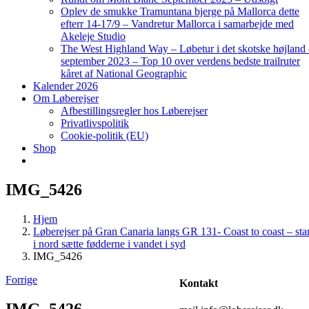
Oplev de smukke Tramuntana bjerge på Mallorca dette
efterr 14-17/9 – Vandretur Mallorca i samarbejde med
Akeleje Studio
The West Highland Way – Løbetur i det skotske højland
september 2023 – Top 10 over verdens bedste trailruter
kåret af National Geographic
Kalender 2026
Om Løberejser
Afbestillingsregler hos Løberejser
Privatlivspolitik
Cookie-politik (EU)
Shop
IMG_5426
Hjem
Løberejser på Gran Canaria langs GR 131- Coast to coast – star
i nord sætte fødderne i vandet i syd
IMG_5426
Forrige
Kontakt
IMG_5426