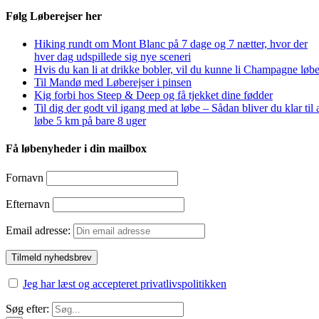
Følg Løberejser her
Hiking rundt om Mont Blanc på 7 dage og 7 nætter, hvor der
hver dag udspillede sig nye sceneri
Hvis du kan li at drikke bobler, vil du kunne li Champagne løbe
Til Mandø med Løberejser i pinsen
Kig forbi hos Steep & Deep og få tjekket dine fødder
Til dig der godt vil igang med at løbe – Sådan bliver du klar til 
løbe 5 km på bare 8 uger
Få løbenyheder i din mailbox
Fornavn
Efternavn
Email adresse:
Jeg har læst og accepteret privatlivspolitikken
Søg efter: