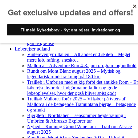
Skip to content
Løberejser
Nyheder
Løberejser Danmark
Gendarmstien oktober 2023 – løbende patrulje langs den
gamle grænse
Løberejser udland
Vintereventyr i Italien – Alt andet end skiløb – Meget
mere løb, rafting, snesko…
Mallorca – Adventure Run 4-8. juni program og indhold
Rundt om Mont Blanc august 2025 – Mytisk og
legendarisk rundstrækning på 180 km
Trailløb i Umbrien med et kig forbi det antikke Rom – E
løberejse hvor der indgår natur, kultur og gode
løbeoplevelser, hvor der også bliver spist godt
Trailløb Mallorca forår 2025 – Vi løber på tværs af
Mallorca i de betagende Tramuntana bjerge – betagende
og smukt
Bjergløb i Norditalien – sensommer højdetræning i
Umbrien & Abruzzo Explorer tur
Nyhed – Running Grand Wine tour – Trail run Alsace
august 2025
Rundt om Mont Blanc September 2025 – Udsolgt