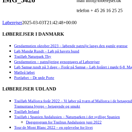
mail info@loberejser.dk
telefon + 45 26 16 25 25
Løberejser
2025-03-03T21:42:48+00:00
LØBEREJSER I DANMARK
Gendarmstien oktober 2023 – løbende patrulje langs den gamle grænse
Løb Mandø Rundt – Løb på havets bund
Trailløb Naturpark Thy
Gendarmstien – patruljering genoptages af Løberejser
Løb Samsø rundt på 3 dage – Forår på Samsø – Løb foråret i møde 6-8. Ma
Mølleå løbet
Portløbet – De røde Porte
LØBEREJSER UDLAND
Trailløb Mallorca forår 2022 – Vi løber på tværs af Mallorca i de betagen
Tramuntana bjerge – betagende og smukt
Trailløb Ireland
Trailløb i Spanien Andalusien – Naturparken i det sydlige Spanien
Dagsprogram for Trailrun Andalusien juni 2022
Tour de Mont Blanc 2022 – en oplevelse for livet