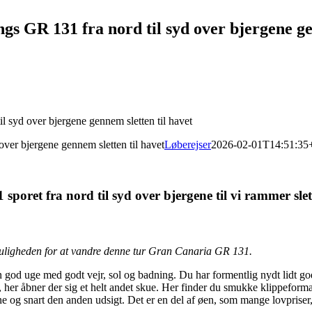
angs GR 131 fra nord til syd over bjergene ge
il syd over bjergene gennem sletten til havet
 over bjergene gennem sletten til havet
Løberejser
2026-02-01T14:51:35
sporet fra nord til syd over bjergene til vi rammer sle
uligheden for at vandre denne tur Gran Canaria GR 131.
n god uge med godt vejr, sol og badning. Du har formentlig nydt lidt g
er åbner der sig et helt andet skue. Her finder du smukke klippeformat
en ene og snart den anden udsigt. Det er en del af øen, som mange lovpris