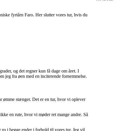
niske fyrtårn Faro. Her slutter vores tur, hvis du
rader, og det regner kun få dage om året. I
kom jeg fra øen med en inciterende fornemmelse.
ar ømme stænger. Det er en tur, hvor vi oplever
 ikke en rute, hvor vi møder ret mange andre. Så
 i begge ender i forhold til vores tur. Jeg vil