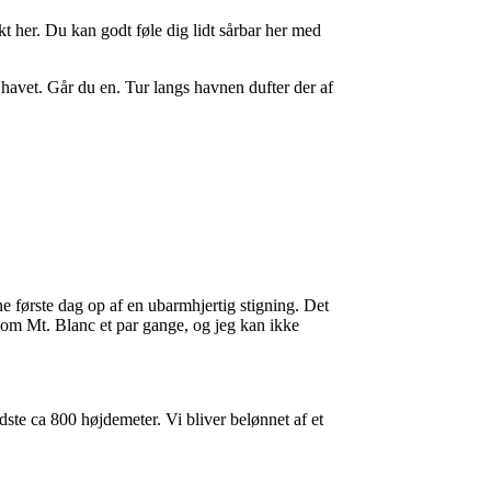
kt her. Du kan godt føle dig lidt sårbar her med
å havet. Går du en. Tur langs havnen dufter der af
ne første dag op af en ubarmhjertig stigning. Det
t om Mt. Blanc et par gange, og jeg kan ikke
ste ca 800 højdemeter. Vi bliver belønnet af et