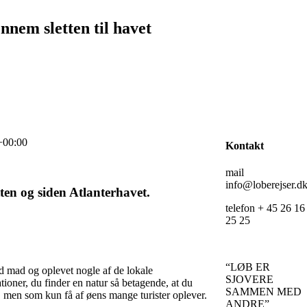
nnem sletten til havet
+00:00
Kontakt
mail
info@loberejser.d
tten og siden Atlanterhavet.
telefon + 45 26 16
25 25
“LØB ER
od mad og oplevet nogle af de lokale
SJOVERE
ioner, du finder en natur så betagende, at du
SAMMEN MED
er, men som kun få af øens mange turister oplever.
ANDRE”