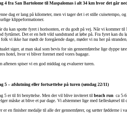
g 4 fra San Bartolome til Maspalomas i alt 34 km hvor det går ned 
nne dag er lang på kilometer, men vi tager det i et stille cuisetempo, og 
nurlige klippeformationer.
r du kan spotte fyret i horisonten, er du godt på vej. Når vi kommer t
d fyrtårnet. Det er en helt vild sandstrand at løbe på. Fra fyret kan du
 folk vi ikke har mødt de foregående dage, møder vi nu her på stranden,
tualet siger, at man skal som bevis for sin gennemførelse lige dyppe tæern
res hotel, hvor vi bliver forenet med vores bagage.
 aftenen spiser vi en god middag og evaluerer turen.
g 5 – afslutning eller fortsættelse på turen (søndag 22/11)
g 5 er til fri benyttelse. Men der vil blive inviteret til
beach run
ca 5-6 
lger måske at blive et par dage. Vi afstemmer lige med fælleskørsel til 
r er en finisher medalje til alle der gennemfører, og sætter fødderne i v