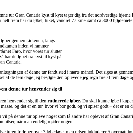
nne tur Gran Canaria kyst til kyst tager dig fra det nordvestlige hjørne P
r helt frem har du løbet, hiket, vandret 77 km+ samt ca 3000 højdemeter
 løber gennem ørkenen, langs
ndkanten inden vi rammer
rtårnet Faro, hvor vores tur slutter
Så har du løbet fra kyst til kyst på
an Canaria.
anlægningen af denne tur fandt sted i marts måned. Det siges at gennem
bet af de fem dage jeg besøgte øen oplevede jeg regn fire af fem dage 
em denne tur henvender sig til
ren henvender sig til den
rutinerede løber.
Du skal kunne løbe i kuperet
 masse, og det er en tur, hvor vi bor godt, og vi spiser godt – det er en d
 vil på denne tur opleve noget som få andre har oplevet af Gran Canaria
n hilser, når man endelig møder nogen.
lve turen forløber over 3 løbedage, men prisen inkluderer 5 overnatninger