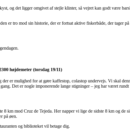
yst, og det ligger omgivet af stejle klinter, så vejret kan godt være bars
den er tro mod sin historie, der er fortsat aktive fiskerbåde, der tager p
orgendagen.
 2300 højdemeter (torsdag 19/11)
g der er mulighed for at gøre kaffestop, colastop undervejs. Vi skal den
e gang. Det er nogle imponerende lange stigninger – jeg har været rund
ste 8 km mod Cruz de Tejeda. Her napper vi lige de sidste 8 km og de sid
er på øen.
auranten og biblioteket vil betage dig.