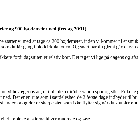
ter og 900 højdemeter ned (fredag 20/11)
pe starter vi med at tage ca 200 højdemeter, inden vi kommer til et smukt
n som du får gang i blodcirkulationen. Og snart har du glemt gårsdagen
tikkere fordi dagsruten er relativ kort. Det tager vi lige på dagens og 
erne vi bevæger os ad, er trail, det er trådte vandrespor og stier. Enkelt
r ned. Det er en rute som i særdeleshed de 2 første dage indbyder til b
øst underlag og der er skarpe sten som ikke flytter sig når du snubler o
 vil du opleve at stierne bliver mudrede og løse.