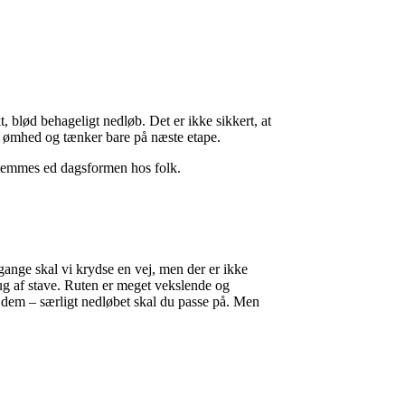
, blød behageligt nedløb. Det er ikke sikkert, at
s ømhed og tænker bare på næste etape.
afstemmes ed dagsformen hos folk.
e gange skal vi krydse en vej, men der er ikke
rug af stave. Ruten er meget vekslende og
m dem – særligt nedløbet skal du passe på. Men