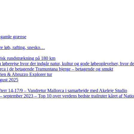
n gamle grænse
re løb, rafting, snesko…
isk rundstrækning på 180 km
løberejse hvor der indgår natur, kultur og gode løbeoplevelser, hvor der
lorca i de betagende Tramuntana bjerge – betagende og smukt
rien & Abruzzo Explorer tur
gust 2025
terr 14-17/9 – Vandretur Mallorca i samarbejde med Akeleje Studio
 september 2023 – Top 10 over verdens bedste trailruter kåret af Nati