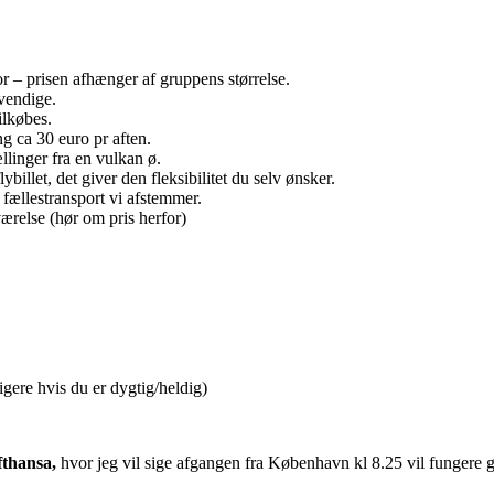
r – prisen afhænger af gruppens størrelse.
vendige.
tilkøbes.
g ca 30 euro pr aften.
linger fra en vulkan ø.
illet, det giver den fleksibilitet du selv ønsker.
 fællestransport vi afstemmer.
værelse (hør om pris herfor)
igere hvis du er dygtig/heldig)
fthansa,
hvor jeg vil sige afgangen fra København kl 8.25 vil fungere g