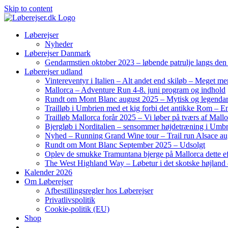
Skip to content
Løberejser
Nyheder
Løberejser Danmark
Gendarmstien oktober 2023 – løbende patrulje langs de
Løberejser udland
Vintereventyr i Italien – Alt andet end skiløb – Meget me
Mallorca – Adventure Run 4-8. juni program og indhold
Rundt om Mont Blanc august 2025 – Mytisk og legendar
Trailløb i Umbrien med et kig forbi det antikke Rom – En 
Trailløb Mallorca forår 2025 – Vi løber på tværs af Mal
Bjergløb i Norditalien – sensommer højdetræning i Umb
Nyhed – Running Grand Wine tour – Trail run Alsace au
Rundt om Mont Blanc September 2025 – Udsolgt
Oplev de smukke Tramuntana bjerge på Mallorca dette ef
The West Highland Way – Løbetur i det skotske højland –
Kalender 2026
Om Løberejser
Afbestillingsregler hos Løberejser
Privatlivspolitik
Cookie-politik (EU)
Shop