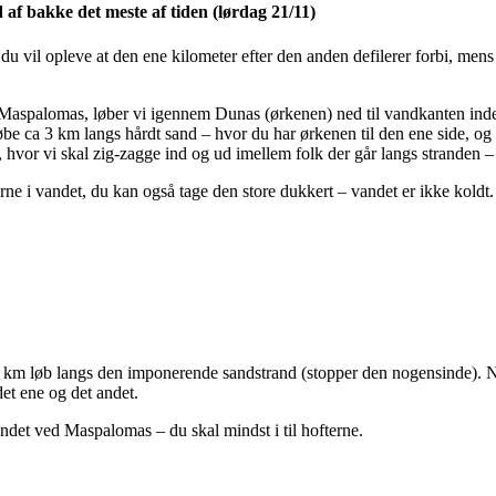
af bakke det meste af tiden (lørdag 21/11)
du vil opleve at den ene kilometer efter den anden defilerer forbi, mens d
il Maspalomas, løber vi igennem Dunas (ørkenen) ned til vandkanten inde
 løbe ca 3 km langs hårdt sand – hvor du har ørkenen til den ene side, o
 hvor vi skal zig-zagge ind og ud imellem folk der går langs stranden –
e i vandet, du kan også tage den store dukkert – vandet er ikke koldt. He
km løb langs den imponerende sandstrand (stopper den nogensinde). Nog
det ene og det andet.
andet ved Maspalomas – du skal mindst i til hofterne.