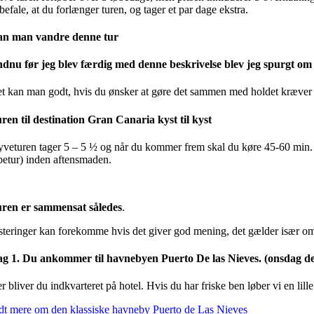
befale, at du forlænger turen, og tager et par dage ekstra.
n man vandre denne tur
dnu før jeg blev færdig med denne beskrivelse blev jeg spurgt o
t kan man godt, hvis du ønsker at gøre det sammen med holdet kræver de
ren til destination Gran Canaria kyst til kyst
yveturen tager 5 – 5 ½ og når du kommer frem skal du køre 45-60 min. 
betur) inden aftensmaden.
ren er sammensat således
.
steringer kan forekomme hvis det giver god mening, det gælder især om
g 1. Du ankommer til havnebyen Puerto De las Nieves. (onsdag de
r bliver du indkvarteret på hotel. Hvis du har friske ben løber vi en lil
dt mere om den klassiske havneby Puerto de Las Nieves