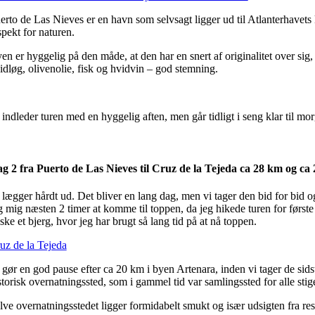
erto de Las Nieves er en havn som selvsagt ligger ud til Atlanterhavets k
spekt for naturen.
en er hyggelig på den måde, at den har en snert af originalitet over sig, 
idløg, olivenolie, fisk og hvidvin – god stemning.
 indleder turen med en hyggelig aften, men går tidligt i seng klar til m
g 2 fra Puerto de Las Nieves til Cruz de la Tejeda ca 28 km og ca
 lægger hårdt ud. Det bliver en lang dag, men vi tager den bid for bid o
g mig næsten 2 timer at komme til toppen, da jeg hikede turen for først
ske et bjerg, hvor jeg har brugt så lang tid på at nå toppen.
uz de la Tejeda
 gør en god pause efter ca 20 km i byen Artenara, inden vi tager de sid
storisk overnatningssted, som i gammel tid var samlingssted for alle stig
lve overnatningsstedet ligger formidabelt smukt og især udsigten fra rest