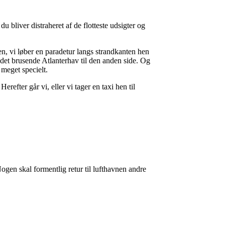
u bliver distraheret af de flotteste udsigter og
n, vi løber en paradetur langs strandkanten hen
g det brusende Atlanterhav til den anden side. Og
 meget specielt.
refter går vi, eller vi tager en taxi hen til
en skal formentlig retur til lufthavnen andre