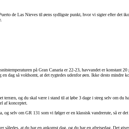
uerto de Las Nieves til øens sydligste punkt, hvor vi sigter efter det iko
.
snitstemperaturen på Gran Canaria er 22-23, havvandet er konstant 20 g
og en dag så voldsomt, at det rygtedes udenfor øen. Ikke desto mindre 
 terræn, og du skal være i stand til at løbe 3 dage i streg selv om du h
el af konceptet.
, og selv om GR 131 som vi følger er en klassisk vandrerute, så er det
 således, at du har en ankomst dag, og du har en afrejsedag. Det giver ro