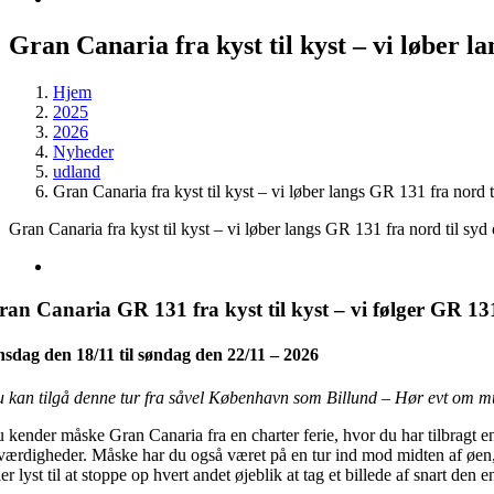
Gran Canaria fra kyst til kyst – vi løber l
Hjem
2025
2026
Nyheder
udland
Gran Canaria fra kyst til kyst – vi løber langs GR 131 fra nord t
Gran Canaria fra kyst til kyst – vi løber langs GR 131 fra nord til syd
an Canaria GR 131 fra kyst til kyst – vi følger GR 131 
sdag den 18/11 til søndag den 22/11 – 2026
 kan tilgå denne tur fra såvel København som Billund – Hør evt om m
 kender måske Gran Canaria fra en charter ferie, hvor du har tilbragt e
værdigheder. Måske har du også været på en tur ind mod midten af øen, h
ler lyst til at stoppe op hvert andet øjeblik at tag et billede af snart d