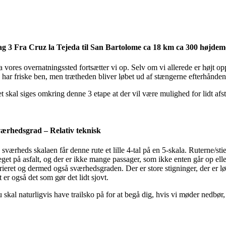
g 3 Fra Cruz la Tejeda til San Bartolome ca 18 km ca 300 højdeme
a vores overnatningssted fortsætter vi op. Selv om vi allerede er højt op
 har friske ben, men trætheden bliver løbet ud af stængerne efterhånde
t skal siges omkring denne 3 etape at der vil være mulighed for lidt afs
ærhedsgrad – Relativ teknisk
 sværheds skalaen får denne rute et lille 4-tal på en 5-skala. Ruterne/sti
get på asfalt, og der er ikke mange passager, som ikke enten går op elle
rieret og dermed også sværhedsgraden. Der er store stigninger, der er l
t er også det som gør det lidt sjovt.
 skal naturligvis have trailsko på for at begå dig, hvis vi møder nedbør,