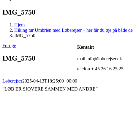
IMG_5750
Hjem
Hiking tur Umbrien med Løberejser – her får du øje på både d
IMG_5750
Forrige
Kontakt
IMG_5750
mail info@loberejser.dk
telefon + 45 26 16 25 25
Løberejser
2025-04-13T18:25:00+00:00
“LØB ER SJOVERE SAMMEN MED ANDRE”