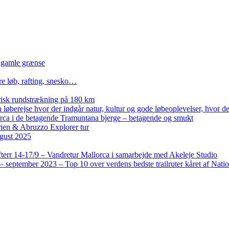
n gamle grænse
re løb, rafting, snesko…
isk rundstrækning på 180 km
løberejse hvor der indgår natur, kultur og gode løbeoplevelser, hvor der
lorca i de betagende Tramuntana bjerge – betagende og smukt
rien & Abruzzo Explorer tur
gust 2025
terr 14-17/9 – Vandretur Mallorca i samarbejde med Akeleje Studio
 september 2023 – Top 10 over verdens bedste trailruter kåret af Nati