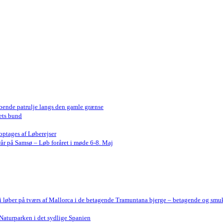
bende patrulje langs den gamle grænse
ets bund
optages af Løberejser
år på Samsø – Løb foråret i møde 6-8. Maj
Vi løber på tværs af Mallorca i de betagende Tramuntana bjerge – betagende og smu
Naturparken i det sydlige Spanien