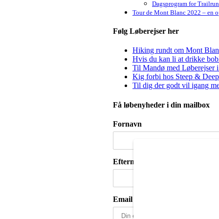
Dagsprogram for Trailru
Tour de Mont Blanc 2022 – en op
Følg Løberejser her
Hiking rundt om Mont Blanc 
Hvis du kan li at drikke bo
Til Mandø med Løberejser i
Kig forbi hos Steep & Deep 
Til dig der godt vil igang m
Få løbenyheder i din mailbox
Fornavn
Efternavn
Email adresse: