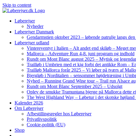
Skip to content
Løberejser
Nyheder
Løberejser Danmark
Gendarmstien oktober 2023 – løbende patrulje langs de
Løberejser udland
Vintereventyr i Italien – Alt andet end skiløb – Meget me
Mallorca – Adventure Run 4-8. juni program og indhold
Rundt om Mont Blanc august 2025 – Mytisk og legendar
Trailløb i Umbrien med et kig forbi det antikke Rom – En 
Trailløb Mallorca forår 2025 – Vi løber på tværs af Mal
Bjergløb i Norditalien – sensommer højdetræning i Umb
Nyhed – Running Grand Wine tour – Trail run Alsace au
Rundt om Mont Blanc September 2025 – Udsolgt
Oplev de smukke Tramuntana bjerge på Mallorca dette ef
The West Highland Way – Løbetur i det skotske højland –
Kalender 2026
Om Løberejser
Afbestillingsregler hos Løberejser
Privatlivspolitik
Cookie-politik (EU)
Shop