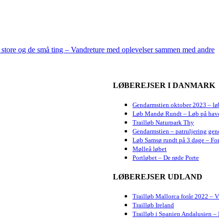
e store og de små ting – Vandreture med oplevelser sammen med andre
LØBEREJSER I DANMARK
Gendarmstien oktober 2023 – lø
Løb Mandø Rundt – Løb på hav
Trailløb Naturpark Thy
Gendarmstien – patruljering gen
Løb Samsø rundt på 3 dage – For
Mølleå løbet
Portløbet – De røde Porte
LØBEREJSER UDLAND
Trailløb Mallorca forår 2022 – 
Trailløb Ireland
Trailløb i Spanien Andalusien – 