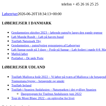
telefon + 45 26 16 25 25
Løberejser
2026-06-20T18:34:13+00:00
LØBEREJSER I DANMARK
Gendarmstien oktober 2023 – løbende patrulje langs den gamle grænse
Løb Mandø Rundt – Løb på havets bund
Trailløb Naturpark Thy
Gendarmstien – patruljering genoptages af Løberejser
Løb Samsø rundt på 3 dage – Forår på Samsø – Løb foråret i møde 6-8. Ma
Mølleå løbet
Portløbet – De røde Porte
LØBEREJSER UDLAND
Trailløb Mallorca forår 2022 – Vi løber på tværs af Mallorca i de betagen
Tramuntana bjerge – betagende og smukt
Trailløb Ireland
Trailløb i Spanien Andalusien – Naturparken i det sydlige Spanien
Dagsprogram for Trailrun Andalusien juni 2022
Tour de Mont Blanc 2022 – en oplevelse for livet