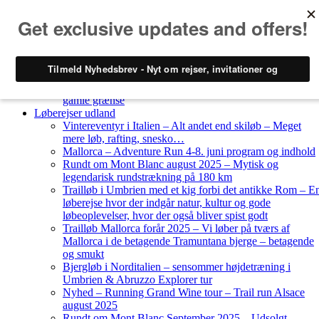
Skip to content
Løberejser
Nyheder
Løberejser Danmark
Gendarmstien oktober 2023 – løbende patrulje langs den
gamle grænse
Løberejser udland
Vintereventyr i Italien – Alt andet end skiløb – Meget
mere løb, rafting, snesko…
Mallorca – Adventure Run 4-8. juni program og indhold
Rundt om Mont Blanc august 2025 – Mytisk og
legendarisk rundstrækning på 180 km
Trailløb i Umbrien med et kig forbi det antikke Rom – E
løberejse hvor der indgår natur, kultur og gode
løbeoplevelser, hvor der også bliver spist godt
Trailløb Mallorca forår 2025 – Vi løber på tværs af
Mallorca i de betagende Tramuntana bjerge – betagende
og smukt
Bjergløb i Norditalien – sensommer højdetræning i
Umbrien & Abruzzo Explorer tur
Nyhed – Running Grand Wine tour – Trail run Alsace
august 2025
Rundt om Mont Blanc September 2025 – Udsolgt