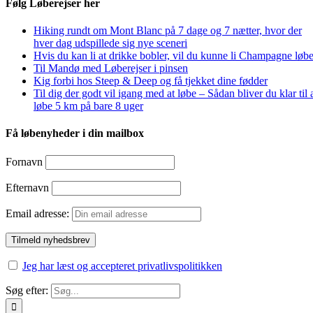
Følg Løberejser her
Hiking rundt om Mont Blanc på 7 dage og 7 nætter, hvor der
hver dag udspillede sig nye sceneri
Hvis du kan li at drikke bobler, vil du kunne li Champagne løbe
Til Mandø med Løberejser i pinsen
Kig forbi hos Steep & Deep og få tjekket dine fødder
Til dig der godt vil igang med at løbe – Sådan bliver du klar til 
løbe 5 km på bare 8 uger
Få løbenyheder i din mailbox
Fornavn
Efternavn
Email adresse:
Jeg har læst og accepteret privatlivspolitikken
Søg efter: