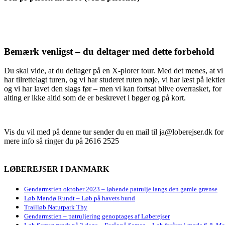
Bemærk venligst – du deltager med dette forbehold
Du skal vide, at du deltager på en X-plorer tour. Med det menes, at vi
har tilrettelagt turen, og vi har studeret ruten nøje, vi har læst på lektie
og vi har lavet den slags før – men vi kan fortsat blive overrasket, for
alting er ikke altid som de er beskrevet i bøger og på kort.
Vis du vil med på denne tur sender du en mail til ja@loberejser.dk for
mere info så ringer du på 2616 2525
LØBEREJSER I DANMARK
Gendarmstien oktober 2023 – løbende patrulje langs den gamle grænse
Løb Mandø Rundt – Løb på havets bund
Trailløb Naturpark Thy
Gendarmstien – patruljering genoptages af Løberejser