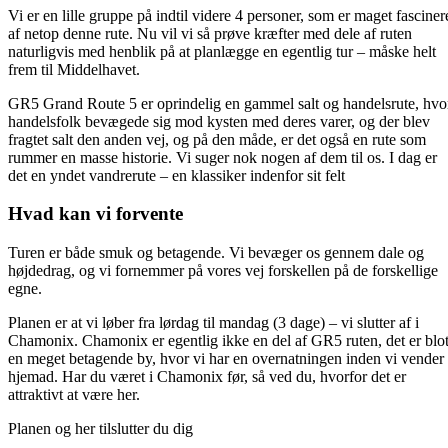
Vi er en lille gruppe på indtil videre 4 personer, som er maget fasciner
af netop denne rute. Nu vil vi så prøve kræfter med dele af ruten
naturligvis med henblik på at planlægge en egentlig tur – måske helt
frem til Middelhavet.
GR5 Grand Route 5 er oprindelig en gammel salt og handelsrute, hvo
handelsfolk bevægede sig mod kysten med deres varer, og der blev
fragtet salt den anden vej, og på den måde, er det også en rute som
rummer en masse historie. Vi suger nok nogen af dem til os. I dag er
det en yndet vandrerute – en klassiker indenfor sit felt
Hvad kan vi forvente
Turen er både smuk og betagende. Vi bevæger os gennem dale og
højdedrag, og vi fornemmer på vores vej forskellen på de forskellige
egne.
Planen er at vi løber fra lørdag til mandag (3 dage) – vi slutter af i
Chamonix. Chamonix er egentlig ikke en del af GR5 ruten, det er blo
en meget betagende by, hvor vi har en overnatningen inden vi vender
hjemad. Har du været i Chamonix før, så ved du, hvorfor det er
attraktivt at være her.
Planen og her tilslutter du dig