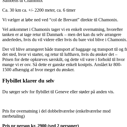
Samoens til Chamonix
Ca. 30 km ca. +/- 2200 meter, ca. 6 timer
Vi vælger at løbe ned ved “col de Brevant” direkte til Chamonix.
Vel ankommet i Chamonix tager vi en enkelt overnatning, hvorefter
tanken er at tage retur til Danmark – men det kan du selv arrangere
anderledes, hvis du vil videre eller hvis du bare viol blive i Chamonix
Der vil blive arrangeret både transport af baggage og transport til og f
det sted, hvor vi starter, og retur til lufthavn, hvis du ønsker det –
Prisen for dette opkræves særskilt, og dette vil være i forhold til hvor
mange vi er osv. Så dette er ganske enkelt kostpris. Anslået kr 800-
1500 afhængig af hvor meget du ønsker.
Flybillet klarer du selv
Du sørger selv for flybillet til Geneve eller støder på anden vis.
Pris for overnatning i del dobbeltværelse (enkeltværelse mod
merbetaling)
Pris pr person kr. 2900 (ved 2 personer)