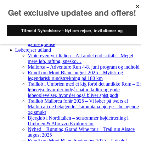
Skip to content
Løberejser
Nyheder
Løberejser Danmark
Gendarmstien oktober 2023 – løbende patrulje langs den
gamle grænse
Løberejser udland
Vintereventyr i Italien – Alt andet end skiløb – Meget
mere løb, rafting, snesko…
Mallorca – Adventure Run 4-8. juni program og indhold
Rundt om Mont Blanc august 2025 – Mytisk og
legendarisk rundstrækning på 180 km
Trailløb i Umbrien med et kig forbi det antikke Rom – E
løberejse hvor der indgår natur, kultur og gode
løbeoplevelser, hvor der også bliver spist godt
Trailløb Mallorca forår 2025 – Vi løber på tværs af
Mallorca i de betagende Tramuntana bjerge – betagende
og smukt
Bjergløb i Norditalien – sensommer højdetræning i
Umbrien & Abruzzo Explorer tur
Nyhed – Running Grand Wine tour – Trail run Alsace
august 2025
Rundt om Mont Blanc September 2025 – Udsolgt