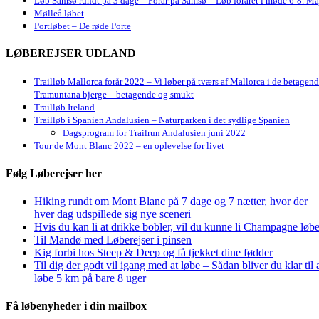
Løb Samsø rundt på 3 dage – Forår på Samsø – Løb foråret i møde 6-8. Ma
Mølleå løbet
Portløbet – De røde Porte
LØBEREJSER UDLAND
Trailløb Mallorca forår 2022 – Vi løber på tværs af Mallorca i de betagen
Tramuntana bjerge – betagende og smukt
Trailløb Ireland
Trailløb i Spanien Andalusien – Naturparken i det sydlige Spanien
Dagsprogram for Trailrun Andalusien juni 2022
Tour de Mont Blanc 2022 – en oplevelse for livet
Følg Løberejser her
Hiking rundt om Mont Blanc på 7 dage og 7 nætter, hvor der
hver dag udspillede sig nye sceneri
Hvis du kan li at drikke bobler, vil du kunne li Champagne løbe
Til Mandø med Løberejser i pinsen
Kig forbi hos Steep & Deep og få tjekket dine fødder
Til dig der godt vil igang med at løbe – Sådan bliver du klar til 
løbe 5 km på bare 8 uger
Få løbenyheder i din mailbox