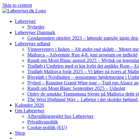
Skip to content
Løberejser
Nyheder
Løberejser Danmark
Gendarmstien oktober 2023 – løbende patrulje langs de
Løberejser udland
Vintereventyr i Italien – Alt andet end skiløb – Meget me
Mallorca – Adventure Run 4-8. juni program og indhold
Rundt om Mont Blanc august 2025 – Mytisk og legendar
Trailløb i Umbrien med et kig forbi det antikke Rom – En 
Trailløb Mallorca forår 2025 – Vi løber på tværs af Mal
Bjergløb i Norditalien – sensommer højdetræning i Umb
Nyhed – Running Grand Wine tour – Trail run Alsace au
Rundt om Mont Blanc September 2025 – Udsolgt
Oplev de smukke Tramuntana bjerge på Mallorca dette ef
The West Highland Way – Løbetur i det skotske højland –
Kalender 2026
Om Løberejser
Afbestillingsregler hos Løberejser
Privatlivspolitik
Cookie-politik (EU)
Shop