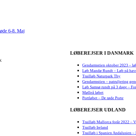
møde 6-8. Maj
LØBEREJSER I DANMARK
k
Gendarmstien oktober 2023 – lø
Løb Mandø Rundt – Løb på hav
Trailløb Naturpark Thy
Gendarmstien – patruljering gen
Løb Samsø rundt på 3 dage – For
Mølleå løbet
Portløbet – De røde Porte
LØBEREJSER UDLAND
Trailløb Mallorca forår 2022 – 
Trailløb Ireland
Trailløb i Spanien Andalusien – 