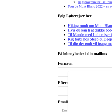
Dagsprogram for Trailru
Tour de Mont Blanc 2022 – en op
Følg Løberejser her
Hiking rundt om Mont Blanc 
Hvis du kan li at drikke bo
Til Mandø med Løberejser i
Kig forbi hos Steep & Deep 
Til dig der godt vil igang m
Få løbenyheder i din mailbox
Fornavn
Efternavn
Email adresse: