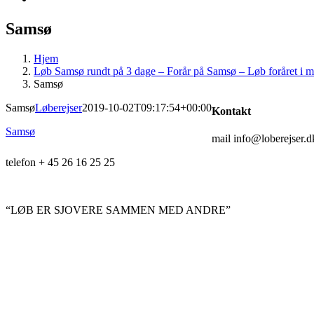
Samsø
Hjem
Løb Samsø rundt på 3 dage – Forår på Samsø – Løb foråret i 
Samsø
Samsø
Løberejser
2019-10-02T09:17:54+00:00
Kontakt
Samsø
mail info@loberejser.d
telefon + 45 26 16 25 25
“LØB ER SJOVERE SAMMEN MED ANDRE”