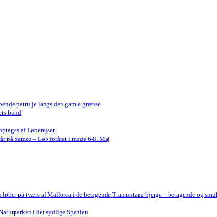
bende patrulje langs den gamle grænse
ets bund
optages af Løberejser
år på Samsø – Løb foråret i møde 6-8. Maj
Vi løber på tværs af Mallorca i de betagende Tramuntana bjerge – betagende og smu
Naturparken i det sydlige Spanien