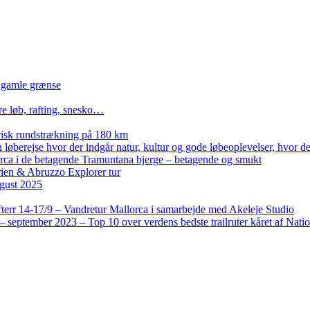
n gamle grænse
re løb, rafting, snesko…
isk rundstrækning på 180 km
løberejse hvor der indgår natur, kultur og gode løbeoplevelser, hvor der
lorca i de betagende Tramuntana bjerge – betagende og smukt
rien & Abruzzo Explorer tur
gust 2025
terr 14-17/9 – Vandretur Mallorca i samarbejde med Akeleje Studio
 september 2023 – Top 10 over verdens bedste trailruter kåret af Nati