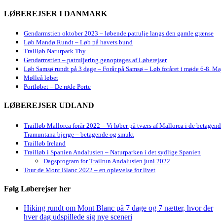
LØBEREJSER I DANMARK
Gendarmstien oktober 2023 – løbende patrulje langs den gamle grænse
Løb Mandø Rundt – Løb på havets bund
Trailløb Naturpark Thy
Gendarmstien – patruljering genoptages af Løberejser
Løb Samsø rundt på 3 dage – Forår på Samsø – Løb foråret i møde 6-8. Ma
Mølleå løbet
Portløbet – De røde Porte
LØBEREJSER UDLAND
Trailløb Mallorca forår 2022 – Vi løber på tværs af Mallorca i de betagen
Tramuntana bjerge – betagende og smukt
Trailløb Ireland
Trailløb i Spanien Andalusien – Naturparken i det sydlige Spanien
Dagsprogram for Trailrun Andalusien juni 2022
Tour de Mont Blanc 2022 – en oplevelse for livet
Følg Løberejser her
Hiking rundt om Mont Blanc på 7 dage og 7 nætter, hvor der
hver dag udspillede sig nye sceneri