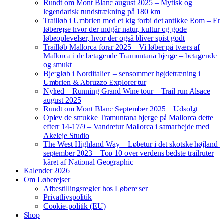
Rundt om Mont Blanc august 2025 – Mytisk og
legendarisk rundstrækning på 180 km
Trailløb i Umbrien med et kig forbi det antikke Rom – E
løberejse hvor der indgår natur, kultur og gode
løbeoplevelser, hvor der også bliver spist godt
Trailløb Mallorca forår 2025 – Vi løber på tværs af
Mallorca i de betagende Tramuntana bjerge – betagende
og smukt
Bjergløb i Norditalien – sensommer højdetræning i
Umbrien & Abruzzo Explorer tur
Nyhed – Running Grand Wine tour – Trail run Alsace
august 2025
Rundt om Mont Blanc September 2025 – Udsolgt
Oplev de smukke Tramuntana bjerge på Mallorca dette
efterr 14-17/9 – Vandretur Mallorca i samarbejde med
Akeleje Studio
The West Highland Way – Løbetur i det skotske højland
september 2023 – Top 10 over verdens bedste trailruter
kåret af National Geographic
Kalender 2026
Om Løberejser
Afbestillingsregler hos Løberejser
Privatlivspolitik
Cookie-politik (EU)
Shop