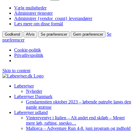
Vælg muligheder
Administrer tjenester
Administrer {vendor_count} leverandører
Læs mere om disse formål
Se
Godkend
Afvis
Se præferencer
Gem præferencer
præferencer
Cookie-politik
Privatlivspolitik
Skip to content
Løberejser
Nyheder
Løberejser Danmark
Gendarmstien oktober 2023 – løbende patrulje langs den
gamle grænse
Løberejser udland
Vintereventyr i Italien – Alt andet end skiløb – Meget
mere løb, rafting, snesko…
Mallorca – Adventure Run 4-8. juni program og indhold