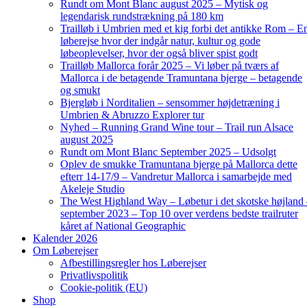
Rundt om Mont Blanc august 2025 – Mytisk og
legendarisk rundstrækning på 180 km
Trailløb i Umbrien med et kig forbi det antikke Rom – E
løberejse hvor der indgår natur, kultur og gode
løbeoplevelser, hvor der også bliver spist godt
Trailløb Mallorca forår 2025 – Vi løber på tværs af
Mallorca i de betagende Tramuntana bjerge – betagende
og smukt
Bjergløb i Norditalien – sensommer højdetræning i
Umbrien & Abruzzo Explorer tur
Nyhed – Running Grand Wine tour – Trail run Alsace
august 2025
Rundt om Mont Blanc September 2025 – Udsolgt
Oplev de smukke Tramuntana bjerge på Mallorca dette
efterr 14-17/9 – Vandretur Mallorca i samarbejde med
Akeleje Studio
The West Highland Way – Løbetur i det skotske højland
september 2023 – Top 10 over verdens bedste trailruter
kåret af National Geographic
Kalender 2026
Om Løberejser
Afbestillingsregler hos Løberejser
Privatlivspolitik
Cookie-politik (EU)
Shop