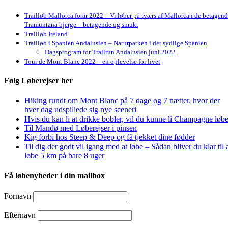
Trailløb Mallorca forår 2022 – Vi løber på tværs af Mallorca i de betagen
Tramuntana bjerge – betagende og smukt
Trailløb Ireland
Trailløb i Spanien Andalusien – Naturparken i det sydlige Spanien
Dagsprogram for Trailrun Andalusien juni 2022
Tour de Mont Blanc 2022 – en oplevelse for livet
Følg Løberejser her
Hiking rundt om Mont Blanc på 7 dage og 7 nætter, hvor der
hver dag udspillede sig nye sceneri
Hvis du kan li at drikke bobler, vil du kunne li Champagne løbe
Til Mandø med Løberejser i pinsen
Kig forbi hos Steep & Deep og få tjekket dine fødder
Til dig der godt vil igang med at løbe – Sådan bliver du klar til 
løbe 5 km på bare 8 uger
Få løbenyheder i din mailbox
Fornavn
Efternavn