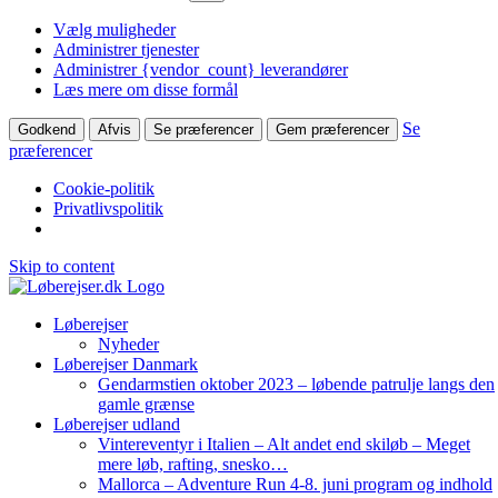
Vælg muligheder
Administrer tjenester
Administrer {vendor_count} leverandører
Læs mere om disse formål
Se
Godkend
Afvis
Se præferencer
Gem præferencer
præferencer
Cookie-politik
Privatlivspolitik
Skip to content
Løberejser
Nyheder
Løberejser Danmark
Gendarmstien oktober 2023 – løbende patrulje langs den
gamle grænse
Løberejser udland
Vintereventyr i Italien – Alt andet end skiløb – Meget
mere løb, rafting, snesko…
Mallorca – Adventure Run 4-8. juni program og indhold