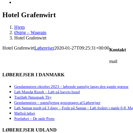
Hotel Grafenwirt
Hjem
Østrig – Wagrain
Hotel Grafenwirt
Hotel Grafenwirt
Løberejser
2020-01-27T09:25:31+00:00
Kontakt
mail
LØBEREJSER I DANMARK
Gendarmstien oktober 2023 – løbende patrulje langs den gamle grænse
Løb Mandø Rundt – Løb på havets bund
Trailløb Naturpark Thy
Gendarmstien – patruljering genoptages af Løberejser
Løb Samsø rundt på 3 dage – Forår på Samsø – Løb foråret i møde 6-8. Ma
Mølleå løbet
Portløbet – De røde Porte
LØBEREJSER UDLAND