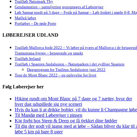
Trailløb Naturpark Thy
Gendarmstien – patruljering genoptages af Løberejser
Løb Samsø rundt på 3 dage – Forår på Samsø – Løb foråret i møde 6-8. Ma
Mølleå løbet
Portløbet – De røde Porte
LØBEREJSER UDLAND
Trailløb Mallorca forår 2022 – Vi løber på tværs af Mallorca i de betagen
Tramuntana bjerge – betagende og smukt
Trailløb Ireland
Trailløb i Spanien Andalusien – Naturparken i det sydlige Spanien
Dagsprogram for Trailrun Andalusien juni 2022
Tour de Mont Blanc 2022 – en oplevelse for livet
Følg Løberejser her
Hiking rundt om Mont Blanc på 7 dage og 7 nætter, hvor der
hver dag udspillede sig nye sceneri
Hvis du kan li at drikke bobler, vil du kunne li Champagne løbe
Til Mandø med Løberejser i pinsen
Kig forbi hos Steep & Deep og få tjekket dine fødder
Til dig der godt vil igang med at løbe – Sådan bliver du klar til 
løbe 5 km på bare 8 uger