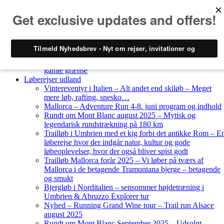
Skip to content
Løberejser
Nyheder
Løberejser Danmark
Gendarmstien oktober 2023 – løbende patrulje langs den
gamle grænse
Løberejser udland
Vintereventyr i Italien – Alt andet end skiløb – Meget
mere løb, rafting, snesko…
Mallorca – Adventure Run 4-8. juni program og indhold
Rundt om Mont Blanc august 2025 – Mytisk og
legendarisk rundstrækning på 180 km
Trailløb i Umbrien med et kig forbi det antikke Rom – E
løberejse hvor der indgår natur, kultur og gode
løbeoplevelser, hvor der også bliver spist godt
Trailløb Mallorca forår 2025 – Vi løber på tværs af
Mallorca i de betagende Tramuntana bjerge – betagende
og smukt
Bjergløb i Norditalien – sensommer højdetræning i
Umbrien & Abruzzo Explorer tur
Nyhed – Running Grand Wine tour – Trail run Alsace
august 2025
Rundt om Mont Blanc September 2025 – Udsolgt