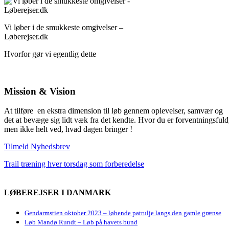
Vi løber i de smukkeste omgivelser –
Løberejser.dk
Hvorfor gør vi egentlig dette
Mission & Vision
At tilføre en ekstra dimension til løb gennem oplevelser, samvær og
det at bevæge sig lidt væk fra det kendte. Hvor du er forventningsfuld
men ikke helt ved, hvad dagen bringer !
Tilmeld Nyhedsbrev
Trail træning hver torsdag som forberedelse
LØBEREJSER I DANMARK
Gendarmstien oktober 2023 – løbende patrulje langs den gamle grænse
Løb Mandø Rundt – Løb på havets bund