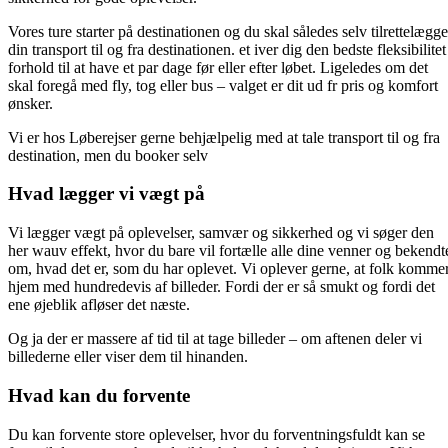
Vores ture starter på destinationen og du skal således selv tilrettelægge
din transport til og fra destinationen. et iver dig den bedste fleksibilitet
forhold til at have et par dage før eller efter løbet. Ligeledes om det
skal foregå med fly, tog eller bus – valget er dit ud fr pris og komfort
ønsker.
Vi er hos Løberejser gerne behjælpelig med at tale transport til og fra
destination, men du booker selv
Hvad lægger vi vægt på
Vi lægger vægt på oplevelser, samvær og sikkerhed og vi søger den
her wauv effekt, hvor du bare vil fortælle alle dine venner og bekendt
om, hvad det er, som du har oplevet. Vi oplever gerne, at folk komme
hjem med hundredevis af billeder. Fordi der er så smukt og fordi det
ene øjeblik afløser det næste.
Og ja der er massere af tid til at tage billeder – om aftenen deler vi
billederne eller viser dem til hinanden.
Hvad kan du forvente
Du kan forvente store oplevelser, hvor du forventningsfuldt kan se