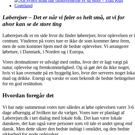
Løberejser – Det er når vi føler os helt små, at vi for
alvor kan se de store ting
Løberejser.dk er en side hvor du finder løberejser, hvor oplevelsen er i
centrum. Vinderen på vores ture er ikke de som kommer førsr frem,
men de som kommer hjem med de bedste oplevelser. Vi arrangerer
løbeture, i Danmark, i Norden og i Europa.
Vores destinationer er udvalgt med omhu, hvor der er lagt vægt på
natur, oplevelse og fremkommelighed. Og så gør det da ikke noget,
hvis vi kan overnatte på en hyggelig kro, hvor der serveres noget loka
mad og drikke. Energi og væske er som bekendt de bedste betingelser
for en god restitution.
Hvordan foregår det
Vi har nøje sammensat vores ture således at løbe oplevelsen varer 3-6
dage afhængig af hvilken tur du vælger. Vores ture er planlagt af
Løberejser.dk i tæt dialog med lokale folk. Det kan være lokale
danskere, det kan også være personer som vil tale et andet sprog end
dansk. Men dette sikrer den bedste indsigt i området, og den bedste
sikkerhed for gode oplevelser.