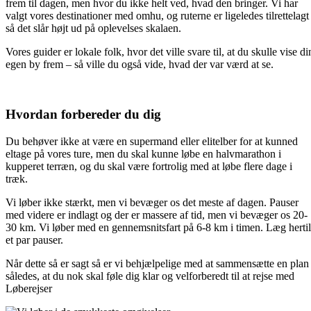
frem til dagen, men hvor du ikke helt ved, hvad den bringer. Vi har
valgt vores destinationer med omhu, og ruterne er ligeledes tilrettelagt
så det slår højt ud på oplevelses skalaen.
Vores guider er lokale folk, hvor det ville svare til, at du skulle vise di
egen by frem – så ville du også vide, hvad der var værd at se.
Hvordan forbereder du dig
Du behøver ikke at være en supermand eller elitelber for at kunned
eltage på vores ture, men du skal kunne løbe en halvmarathon i
kupperet terræn, og du skal være fortrolig med at løbe flere dage i
træk.
Vi løber ikke stærkt, men vi bevæger os det meste af dagen. Pauser
med videre er indlagt og der er massere af tid, men vi bevæger os 20-
30 km. Vi løber med en gennemsnitsfart på 6-8 km i timen. Læg hertil
et par pauser.
Når dette så er sagt så er vi behjælpelige med at sammensætte en plan
således, at du nok skal føle dig klar og velforberedt til at rejse med
Løberejser