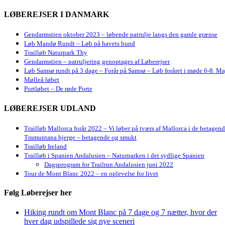
LØBEREJSER I DANMARK
Gendarmstien oktober 2023 – løbende patrulje langs den gamle grænse
Løb Mandø Rundt – Løb på havets bund
Trailløb Naturpark Thy
Gendarmstien – patruljering genoptages af Løberejser
Løb Samsø rundt på 3 dage – Forår på Samsø – Løb foråret i møde 6-8. Ma
Mølleå løbet
Portløbet – De røde Porte
LØBEREJSER UDLAND
Trailløb Mallorca forår 2022 – Vi løber på tværs af Mallorca i de betagen
Tramuntana bjerge – betagende og smukt
Trailløb Ireland
Trailløb i Spanien Andalusien – Naturparken i det sydlige Spanien
Dagsprogram for Trailrun Andalusien juni 2022
Tour de Mont Blanc 2022 – en oplevelse for livet
Følg Løberejser her
Hiking rundt om Mont Blanc på 7 dage og 7 nætter, hvor der
hver dag udspillede sig nye sceneri