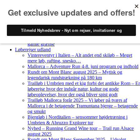
Skip to content
Løberejser
Nyheder
Løberejser Danmark
Gendarmstien oktober 2023 – løbende patrulje langs den
gamle grænse
Løberejser udland
Vintereventyr i Italien – Alt andet end skiløb – Meget
mere løb, rafting, snesko…
Mallorca – Adventure Run 4-8. juni program og indhold
Rundt om Mont Blanc august 2025 – Mytisk og
legendarisk rundstrækning på 180 km
Trailløb i Umbrien med et kig forbi det antikke Rom – E
løberejse hvor der indgår natur, kultur og gode
løbeoplevelser, hvor der også bliver spist godt
Trailløb Mallorca forår 2025 – Vi løber på tværs af
Mallorca i de betagende Tramuntana bjerge – betagende
og smukt
Bjergløb i Norditalien – sensommer højdetræning i
Umbrien & Abruzzo Explorer tur
Nyhed – Running Grand Wine tour – Trail run Alsace
august 2025
Rundt om Mont Blanc September 2025 – Udsolgt