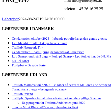
mail info@loberejser.dk
telefon + 45 26 16 25 25
Løberejser
2024-08-24T19:24:26+00:00
LØBEREJSER I DANMARK
Gendarmstien oktober 2023 – løbende patrulje langs den gamle grænse
Løb Mandø Rundt – Løb på havets bund
Trailløb Naturpark Thy
Gendarmstien – patruljering genoptages af Løberejser
Løb Samsø rundt på 3 dage – Forår på Samsø – Løb foråret i møde 6-8. Ma
Mølleå løbet
Portløbet – De røde Porte
LØBEREJSER UDLAND
Trailløb Mallorca forår 2022 – Vi løber på tværs af Mallorca i de betagen
Tramuntana bjerge – betagende og smukt
Trailløb Ireland
Trailløb i Spanien Andalusien – Naturparken i det sydlige Spanien
Dagsprogram for Trailrun Andalusien juni 2022
Tour de Mont Blanc 2022 – en oplevelse for livet