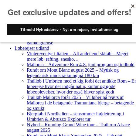
Skip to content
Løberejser
Nyheder
Løberejser Danmark
Gendarmstien oktober 2023 – løbende patrulje langs den
gamle grænse
Løberejser udland
Vintereventyr i Italien – Alt andet end skiløb – Meget
mere løb, rafting, snesko…
Mallorca – Adventure Run 4-8. juni program og indhold
Rundt om Mont Blanc august 2025 – Mytisk og
legendarisk rundstrækning på 180 km
Trailløb i Umbrien med et kig forbi det antikke Rom – E
løberejse hvor der indgår natur, kultur og gode
løbeoplevelser, hvor der også bliver spist godt
Trailløb Mallorca forår 2025 – Vi løber på tværs af
Mallorca i de betagende Tramuntana bjerge – betagende
og smukt
Bjergløb i Norditalien – sensommer højdetræning i
Umbrien & Abruzzo Explorer tur
Nyhed – Running Grand Wine tour – Trail run Alsace
august 2025
Rundt om Mont Blanc September 2025 – Udsolgt