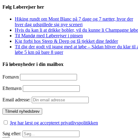
Følg Løberejser her
Hiking rundt om Mont Blanc på 7 dage og 7 nætter, hvor der
hver dag udspillede sig nye sceneri
Hvis du kan li at drikke bobler, vil du kunne li Champagne løbe
Til Mandø med Løberejser i pinsen
Kig forbi hos Steep & Deep og få tjekket dine fødder
Til dig der godt vil igang med at løbe – Sådan bliver du klar til 
løbe 5 km på bare 8 uger
Få løbenyheder i din mailbox
Fornavn
Efternavn
Email adresse:
Jeg har læst og accepteret privatlivspolitikken
Søg efter: