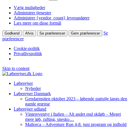
Vælg muligheder
Administrer tjenester
Administrer {vendor_count} leverandører
Læs mere om disse formål
Se
Godkend
Afvis
Se præferencer
Gem præferencer
præferencer
Cookie-politik
Privatlivspolitik
Skip to content
Løberejser
Nyheder
Løberejser Danmark
Gendarmstien oktober 2023 – løbende patrulje langs den
gamle grænse
Løberejser udland
Vintereventyr i Italien – Alt andet end skiløb – Meget
mere løb, rafting, snesko…
Mallorca – Adventure Run 4-8. juni program og indhold