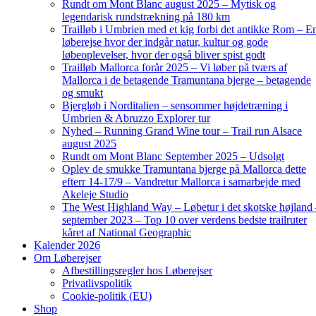
Rundt om Mont Blanc august 2025 – Mytisk og
legendarisk rundstrækning på 180 km
Trailløb i Umbrien med et kig forbi det antikke Rom – E
løberejse hvor der indgår natur, kultur og gode
løbeoplevelser, hvor der også bliver spist godt
Trailløb Mallorca forår 2025 – Vi løber på tværs af
Mallorca i de betagende Tramuntana bjerge – betagende
og smukt
Bjergløb i Norditalien – sensommer højdetræning i
Umbrien & Abruzzo Explorer tur
Nyhed – Running Grand Wine tour – Trail run Alsace
august 2025
Rundt om Mont Blanc September 2025 – Udsolgt
Oplev de smukke Tramuntana bjerge på Mallorca dette
efterr 14-17/9 – Vandretur Mallorca i samarbejde med
Akeleje Studio
The West Highland Way – Løbetur i det skotske højland
september 2023 – Top 10 over verdens bedste trailruter
kåret af National Geographic
Kalender 2026
Om Løberejser
Afbestillingsregler hos Løberejser
Privatlivspolitik
Cookie-politik (EU)
Shop