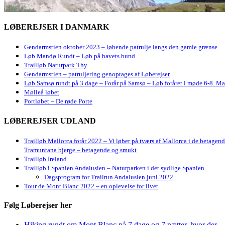
LØBEREJSER I DANMARK
Gendarmstien oktober 2023 – løbende patrulje langs den gamle grænse
Løb Mandø Rundt – Løb på havets bund
Trailløb Naturpark Thy
Gendarmstien – patruljering genoptages af Løberejser
Løb Samsø rundt på 3 dage – Forår på Samsø – Løb foråret i møde 6-8. Ma
Mølleå løbet
Portløbet – De røde Porte
LØBEREJSER UDLAND
Trailløb Mallorca forår 2022 – Vi løber på tværs af Mallorca i de betagen
Tramuntana bjerge – betagende og smukt
Trailløb Ireland
Trailløb i Spanien Andalusien – Naturparken i det sydlige Spanien
Dagsprogram for Trailrun Andalusien juni 2022
Tour de Mont Blanc 2022 – en oplevelse for livet
Følg Løberejser her
Hiking rundt om Mont Blanc på 7 dage og 7 nætter, hvor der