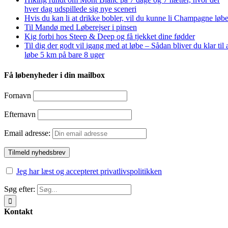
hver dag udspillede sig nye sceneri
Hvis du kan li at drikke bobler, vil du kunne li Champagne løbe
Til Mandø med Løberejser i pinsen
Kig forbi hos Steep & Deep og få tjekket dine fødder
Til dig der godt vil igang med at løbe – Sådan bliver du klar til 
løbe 5 km på bare 8 uger
Få løbenyheder i din mailbox
Fornavn
Efternavn
Email adresse:
Jeg har læst og accepteret privatlivspolitikken
Søg efter:
Kontakt