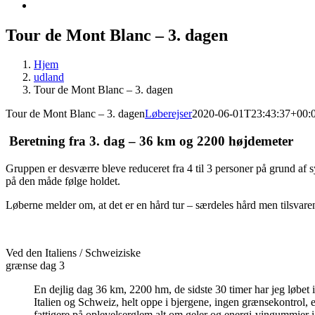
Tour de Mont Blanc – 3. dagen
Hjem
udland
Tour de Mont Blanc – 3. dagen
Tour de Mont Blanc – 3. dagen
Løberejser
2020-06-01T23:43:37+00:
Beretning fra 3. dag – 36 km og 2200 højdemeter
Gruppen er desværre bleve reduceret fra 4 til 3 personer på grund af s
på den måde følge holdet.
Løberne melder om, at det er en hård tur – særdeles hård men tilsvar
Ved den Italiens / Schweiziske
grænse dag 3
En dejlig dag 36 km, 2200 hm, de sidste 30 timer har jeg løbet
Italien og Schweiz, helt oppe i bjergene, ingen grænsekontrol, 
fattigere på oplevelserglem alt om geler og energi-vingummier