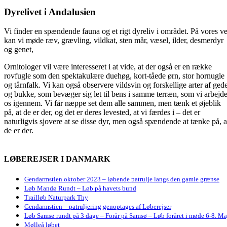
Dyrelivet i Andalusien
Vi finder en spændende fauna og et rigt dyreliv i området. På vores ve
kan vi møde ræv, grævling, vildkat, sten mår, væsel, ilder, desmerdyr
og genet,
Ornitologer vil være interesseret i at vide, at der også er en række
rovfugle som den spektakulære duehøg, kort-tåede ørn, stor hornugle
og tårnfalk. Vi kan også observere vildsvin og forskellige arter af ged
og bukke, som bevæger sig let til bens i samme terræn, som vi arbejde
os igennem. Vi får næppe set dem alle sammen, men tænk et øjeblik
på, at de er der, og det er deres levested, at vi færdes i – det er
naturligvis sjovere at se disse dyr, men også spændende at tænke på, a
de er der.
LØBEREJSER I DANMARK
Gendarmstien oktober 2023 – løbende patrulje langs den gamle grænse
Løb Mandø Rundt – Løb på havets bund
Trailløb Naturpark Thy
Gendarmstien – patruljering genoptages af Løberejser
Løb Samsø rundt på 3 dage – Forår på Samsø – Løb foråret i møde 6-8. Ma
Mølleå løbet