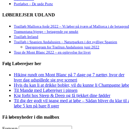
Portløbet – De røde Porte
LØBEREJSER UDLAND
Trailløb Mallorca forår 2022 – Vi løber på tværs af Mallorca i de betagen
Tramuntana bjerge – betagende og smukt
Trailløb Ireland
Trailløb i Spanien Andalusien – Naturparken i det sydlige Spanien
Dagsprogram for Trailrun Andalusien juni 2022
Tour de Mont Blanc 2022 – en oplevelse for livet
Følg Løberejser her
Hiking rundt om Mont Blanc på 7 dage og 7 nætter, hvor der
hver dag udspillede sig nye sceneri
Hvis du kan li at drikke bobler, vil du kunne li Champagne løbe
Til Mandø med Løberejser i pinsen
Kig forbi hos Steep & Deep og få tjekket dine fødder
Til dig der godt vil igang med at løbe – Sådan bliver du klar til 
løbe 5 km på bare 8 uger
Få løbenyheder i din mailbox
Fornavn