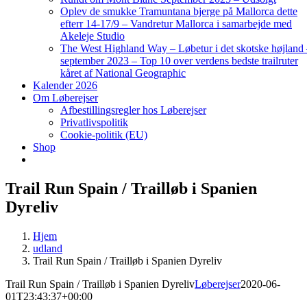
Oplev de smukke Tramuntana bjerge på Mallorca dette
efterr 14-17/9 – Vandretur Mallorca i samarbejde med
Akeleje Studio
The West Highland Way – Løbetur i det skotske højland
september 2023 – Top 10 over verdens bedste trailruter
kåret af National Geographic
Kalender 2026
Om Løberejser
Afbestillingsregler hos Løberejser
Privatlivspolitik
Cookie-politik (EU)
Shop
Trail Run Spain / Trailløb i Spanien
Dyreliv
Hjem
udland
Trail Run Spain / Trailløb i Spanien Dyreliv
Trail Run Spain / Trailløb i Spanien Dyreliv
Løberejser
2020-06-
01T23:43:37+00:00