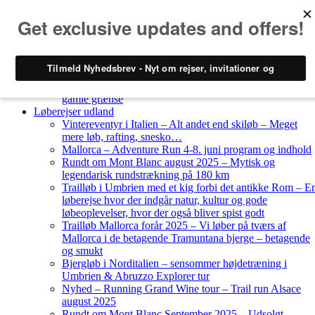
Skip to content
Løberejser
Nyheder
Løberejser Danmark
Gendarmstien oktober 2023 – løbende patrulje langs den
gamle grænse
Løberejser udland
Vintereventyr i Italien – Alt andet end skiløb – Meget
mere løb, rafting, snesko…
Mallorca – Adventure Run 4-8. juni program og indhold
Rundt om Mont Blanc august 2025 – Mytisk og
legendarisk rundstrækning på 180 km
Trailløb i Umbrien med et kig forbi det antikke Rom – E
løberejse hvor der indgår natur, kultur og gode
løbeoplevelser, hvor der også bliver spist godt
Trailløb Mallorca forår 2025 – Vi løber på tværs af
Mallorca i de betagende Tramuntana bjerge – betagende
og smukt
Bjergløb i Norditalien – sensommer højdetræning i
Umbrien & Abruzzo Explorer tur
Nyhed – Running Grand Wine tour – Trail run Alsace
august 2025
Rundt om Mont Blanc September 2025 – Udsolgt