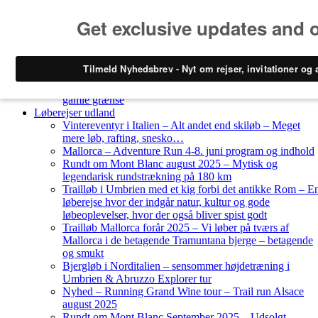
Skip to content
Løberejser
Nyheder
Løberejser Danmark
Gendarmstien oktober 2023 – løbende patrulje langs den
gamle grænse
Løberejser udland
Vintereventyr i Italien – Alt andet end skiløb – Meget
mere løb, rafting, snesko…
Mallorca – Adventure Run 4-8. juni program og indhold
Rundt om Mont Blanc august 2025 – Mytisk og
legendarisk rundstrækning på 180 km
Trailløb i Umbrien med et kig forbi det antikke Rom – E
løberejse hvor der indgår natur, kultur og gode
løbeoplevelser, hvor der også bliver spist godt
Trailløb Mallorca forår 2025 – Vi løber på tværs af
Mallorca i de betagende Tramuntana bjerge – betagende
og smukt
Bjergløb i Norditalien – sensommer højdetræning i
Umbrien & Abruzzo Explorer tur
Nyhed – Running Grand Wine tour – Trail run Alsace
august 2025
Rundt om Mont Blanc September 2025 – Udsolgt