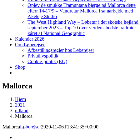
Oplev de smukke Tramuntana bjerge på Mallorca dette
efterr 14-17/9 – Vandretur Mallorca i samarbejde med
Akeleje Studio
The West Highland Way – Løbetur i det skotske højland
september 2023 – Top 10 over verdens bedste trailruter
kåret af National Geographic
Kalender 2026
Om Løberejser
Afbestillingsregler hos Løberejser
Privatlivspolitik
Cookie-politik (EU)
Shop
Mallorca
Hjem
2021
udland
Mallorca
Mallorca
Løberejser
2020-11-06T13:41:35+00:00