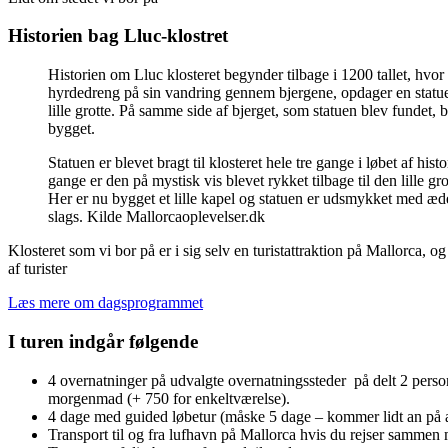
Historien bag Lluc-klostret
Historien om Lluc klosteret begynder tilbage i 1200 tallet, hvor
hyrdedreng på sin vandring gennem bjergene, opdager en statue
lille grotte. På samme side af bjerget, som statuen blev fundet, 
bygget.
Statuen er blevet bragt til klosteret hele tre gange i løbet af histo
gange er den på mystisk vis blevet rykket tilbage til den lille gr
Her er nu bygget et lille kapel og statuen er udsmykket med æde
slags. Kilde Mallorcaoplevelser.dk
Klosteret som vi bor på er i sig selv en turistattraktion på Mallorca, og
af turister
Læs mere om dagsprogrammet
I turen indgår følgende
4 overnatninger på udvalgte overnatningssteder på delt 2 perso
morgenmad (+ 750 for enkeltværelse).
4 dage med guided løbetur (måske 5 dage – kommer lidt an på 
Transport til og fra lufhavn på Mallorca hvis du rejser sammen