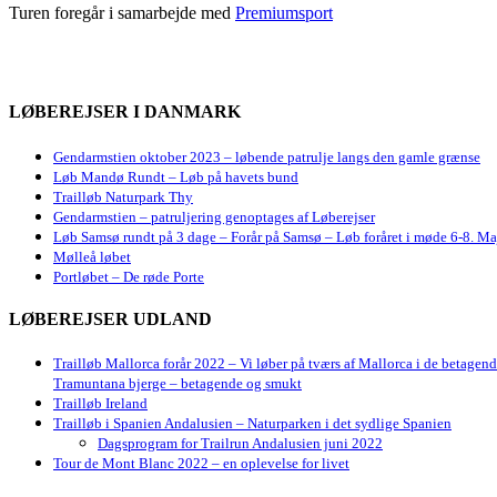
Turen foregår i samarbejde med
Premiumsport
LØBEREJSER I DANMARK
Gendarmstien oktober 2023 – løbende patrulje langs den gamle grænse
Løb Mandø Rundt – Løb på havets bund
Trailløb Naturpark Thy
Gendarmstien – patruljering genoptages af Løberejser
Løb Samsø rundt på 3 dage – Forår på Samsø – Løb foråret i møde 6-8. Ma
Mølleå løbet
Portløbet – De røde Porte
LØBEREJSER UDLAND
Trailløb Mallorca forår 2022 – Vi løber på tværs af Mallorca i de betagen
Tramuntana bjerge – betagende og smukt
Trailløb Ireland
Trailløb i Spanien Andalusien – Naturparken i det sydlige Spanien
Dagsprogram for Trailrun Andalusien juni 2022
Tour de Mont Blanc 2022 – en oplevelse for livet