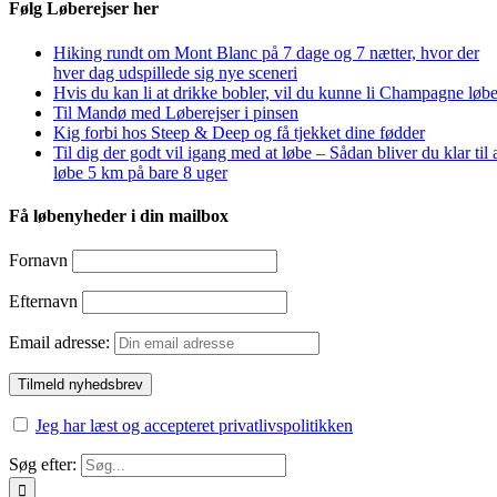
Følg Løberejser her
Hiking rundt om Mont Blanc på 7 dage og 7 nætter, hvor der
hver dag udspillede sig nye sceneri
Hvis du kan li at drikke bobler, vil du kunne li Champagne løbe
Til Mandø med Løberejser i pinsen
Kig forbi hos Steep & Deep og få tjekket dine fødder
Til dig der godt vil igang med at løbe – Sådan bliver du klar til 
løbe 5 km på bare 8 uger
Få løbenyheder i din mailbox
Fornavn
Efternavn
Email adresse:
Jeg har læst og accepteret privatlivspolitikken
Søg efter: