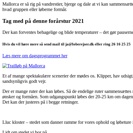
Mallorca er så rig på vandrestier, bjerge og dale at vi kan sammensætte 
hvad gruppen eller løberne formår.
Tag med på denne forårstur 2021
Der kan forventes behagelige og blide temperaturer – det gør pauserne
Hvis du vil høre mere så send mail til ja@loberejser.dk eller ring 26 16 25 25
Læs mere om dagsprogrammet her
Et af mange spektakulære scenerier der mødes os. Klipper, hav udsigt
sandsynligvis godt vejr.
Der er mange ruter der kan løbes. Så de endelige ruter sammensættes 
ønsker og formåen. Som udgangspunkt løbes der 20-25 km om dagen
Det kan der justeres på i begge retninger.
Lluc kloster – stedet som danner ramme for vores ophold og løbeture
Lidt om stedet vi bor på