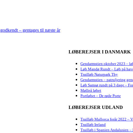
godkendt – gentages til næste år
LØBEREJSER I DANMARK
Gendarmstien oktober 2023 – lø
Løb Mandø Rundt – Løb på hav
Trailløb Naturpark Thy
Gendarmstien – patruljering gen
Løb Samsø rundt på 3 dage – For
Mølleå løbet
Portløbet – De røde Porte
LØBEREJSER UDLAND
Trailløb Mallorca forår 2022 – 
Trailløb Ireland
Trailløb i Spanien Andalusien – 