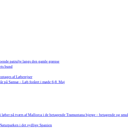
bende patrulje langs den gamle grænse
ets bund
optages af Løberejser
år på Samsø – Løb foråret i møde 6-8. Maj
Vi løber på tværs af Mallorca i de betagende Tramuntana bjerge – betagende og smu
Naturparken i det sydlige Spanien