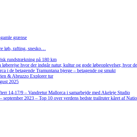
n gamle grænse
re løb, rafting, snesko…
isk rundstrækning på 180 km
løberejse hvor der indgår natur, kultur og gode løbeoplevelser, hvor der
lorca i de betagende Tramuntana bjerge – betagende og smukt
rien & Abruzzo Explorer tur
gust 2025
terr 14-17/9 – Vandretur Mallorca i samarbejde med Akeleje Studio
 september 2023 – Top 10 over verdens bedste trailruter kåret af Nati