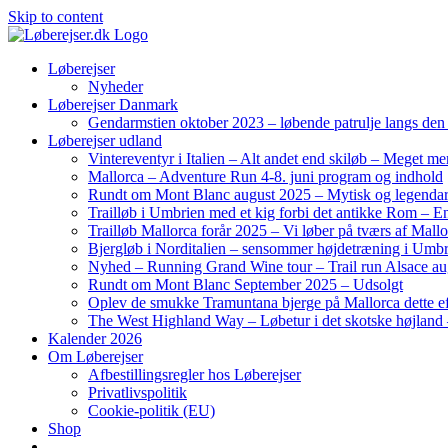
Skip to content
Løberejser
Nyheder
Løberejser Danmark
Gendarmstien oktober 2023 – løbende patrulje langs de
Løberejser udland
Vintereventyr i Italien – Alt andet end skiløb – Meget me
Mallorca – Adventure Run 4-8. juni program og indhold
Rundt om Mont Blanc august 2025 – Mytisk og legendar
Trailløb i Umbrien med et kig forbi det antikke Rom – En 
Trailløb Mallorca forår 2025 – Vi løber på tværs af Mal
Bjergløb i Norditalien – sensommer højdetræning i Umb
Nyhed – Running Grand Wine tour – Trail run Alsace au
Rundt om Mont Blanc September 2025 – Udsolgt
Oplev de smukke Tramuntana bjerge på Mallorca dette ef
The West Highland Way – Løbetur i det skotske højland –
Kalender 2026
Om Løberejser
Afbestillingsregler hos Løberejser
Privatlivspolitik
Cookie-politik (EU)
Shop