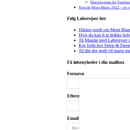
Dagsprogram for Trailru
Tour de Mont Blanc 2022 – en op
Følg Løberejser her
Hiking rundt om Mont Blanc 
Hvis du kan li at drikke bo
Til Mandø med Løberejser i
Kig forbi hos Steep & Deep 
Til dig der godt vil igang m
Få løbenyheder i din mailbox
Fornavn
Efternavn
Email adresse: