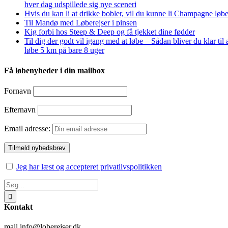
hver dag udspillede sig nye sceneri
Hvis du kan li at drikke bobler, vil du kunne li Champagne løbe
Til Mandø med Løberejser i pinsen
Kig forbi hos Steep & Deep og få tjekket dine fødder
Til dig der godt vil igang med at løbe – Sådan bliver du klar til 
løbe 5 km på bare 8 uger
Få løbenyheder i din mailbox
Fornavn
Efternavn
Email adresse:
Jeg har læst og accepteret privatlivspolitikken
Søg
efter:
Kontakt
mail info@loberejser.dk