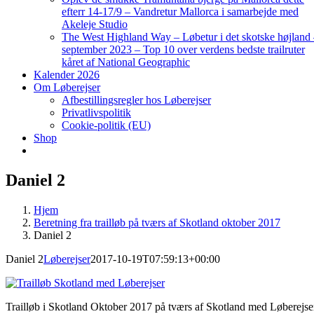
efterr 14-17/9 – Vandretur Mallorca i samarbejde med
Akeleje Studio
The West Highland Way – Løbetur i det skotske højland
september 2023 – Top 10 over verdens bedste trailruter
kåret af National Geographic
Kalender 2026
Om Løberejser
Afbestillingsregler hos Løberejser
Privatlivspolitik
Cookie-politik (EU)
Shop
Daniel 2
Hjem
Beretning fra trailløb på tværs af Skotland oktober 2017
Daniel 2
Daniel 2
Løberejser
2017-10-19T07:59:13+00:00
Trailløb i Skotland Oktober 2017 på tværs af Skotland med Løberejse