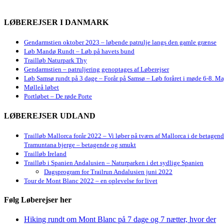
LØBEREJSER I DANMARK
Gendarmstien oktober 2023 – løbende patrulje langs den gamle grænse
Løb Mandø Rundt – Løb på havets bund
Trailløb Naturpark Thy
Gendarmstien – patruljering genoptages af Løberejser
Løb Samsø rundt på 3 dage – Forår på Samsø – Løb foråret i møde 6-8. Ma
Mølleå løbet
Portløbet – De røde Porte
LØBEREJSER UDLAND
Trailløb Mallorca forår 2022 – Vi løber på tværs af Mallorca i de betagen
Tramuntana bjerge – betagende og smukt
Trailløb Ireland
Trailløb i Spanien Andalusien – Naturparken i det sydlige Spanien
Dagsprogram for Trailrun Andalusien juni 2022
Tour de Mont Blanc 2022 – en oplevelse for livet
Følg Løberejser her
Hiking rundt om Mont Blanc på 7 dage og 7 nætter, hvor der