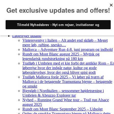
Skip
to
Løberejser
content
Nyheder
Løberejser Danmark
Gendarmstien oktober 2023 – løbende patrulje langs den
gamle grænse
Løberejser udland
Vintereventyr i Italien – Alt andet end skiløb – Meget
mere løb, rafting, snesko…
Mallorca – Adventure Run 4-8. juni program og indhold
Rundt om Mont Blanc august 2025 – Mytisk og
legendarisk rundstrækning på 180 km
Trailløb i Umbrien med et kig forbi det antikke Rom – E
løberejse hvor der indgår natur, kultur og gode
løbeoplevelser, hvor der også bliver spist godt
Trailløb Mallorca forår 2025 – Vi løber på tværs af
Mallorca i de betagende Tramuntana bjerge – betagende
og smukt
Bjergløb i Norditalien – sensommer højdetræning i
Umbrien & Abruzzo Explorer tur
Nyhed – Running Grand Wine tour – Trail run Alsace
august 2025
Rundt om Mont Blanc September 2025 – Udsolgt
Oplev de smukke Tramuntana bjerge på Mallorca dette