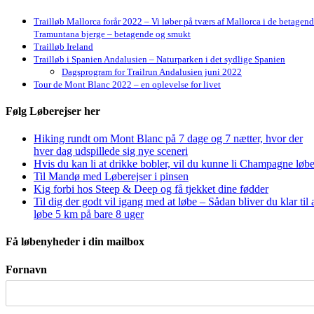
Trailløb Mallorca forår 2022 – Vi løber på tværs af Mallorca i de betagen
Tramuntana bjerge – betagende og smukt
Trailløb Ireland
Trailløb i Spanien Andalusien – Naturparken i det sydlige Spanien
Dagsprogram for Trailrun Andalusien juni 2022
Tour de Mont Blanc 2022 – en oplevelse for livet
Følg Løberejser her
Hiking rundt om Mont Blanc på 7 dage og 7 nætter, hvor der
hver dag udspillede sig nye sceneri
Hvis du kan li at drikke bobler, vil du kunne li Champagne løbe
Til Mandø med Løberejser i pinsen
Kig forbi hos Steep & Deep og få tjekket dine fødder
Til dig der godt vil igang med at løbe – Sådan bliver du klar til 
løbe 5 km på bare 8 uger
Få løbenyheder i din mailbox
Fornavn