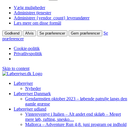
Vælg muligheder
Administrer tjenester
Administrer {vendor_count} leverandører
Læs mere om disse formål
Se
Godkend
Afvis
Se præferencer
Gem præferencer
præferencer
Cookie-politik
Privatlivspolitik
Skip to content
Løberejser
Nyheder
Løberejser Danmark
Gendarmstien oktober 2023 – løbende patrulje langs den
gamle grænse
Løberejser udland
Vintereventyr i Italien – Alt andet end skiløb – Meget
mere løb, rafting, snesko…
Mallorca – Adventure Run 4-8. juni program og indhold