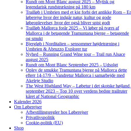
Rundt om Mont Blanc august 2025 – Mytisk og
legendarisk rundstrækning på 180 km
Trailløb i Umbrien med et kig forbi det antikke Rom – E
løberejse hvor der indgår natur, kultur og gode
løbeoplevelser, hvor der også bliver spist godt
Trailløb Mallorca forår 2025 – Vi løber på tværs af
Mallorca i de betagende Tramuntana bjerge – betagende
og smukt
Bjergløb i Norditalien – sensommer højdetræning i
Umbrien & Abruzzo Explorer tur
Nyhed – Running Grand Wine tour – Trail run Alsace
august 2025
Rundt om Mont Blanc September 2025 – Udsolgt
Oplev de smukke Tramuntana bjerge på Mallorca dette
efterr 14-17/9 – Vandretur Mallorca i samarbejde med
Akeleje Studio
The West Highland Way – Løbetur i det skotske højland
september 2023 – Top 10 over verdens bedste trailruter
kåret af National Geographic
Kalender 2026
Om Løberejser
Afbestillingsregler hos Løberejser
Privatlivspolitik
Cookie-politik (EU)
Shop