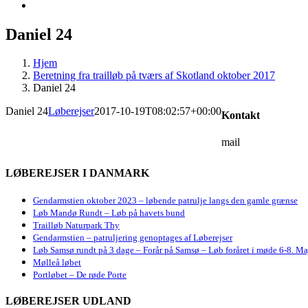
Daniel 24
Hjem
Beretning fra trailløb på tværs af Skotland oktober 2017
Daniel 24
Daniel 24
Løberejser
2017-10-19T08:02:57+00:00
Kontakt
mail
LØBEREJSER I DANMARK
Gendarmstien oktober 2023 – løbende patrulje langs den gamle grænse
Løb Mandø Rundt – Løb på havets bund
Trailløb Naturpark Thy
Gendarmstien – patruljering genoptages af Løberejser
Løb Samsø rundt på 3 dage – Forår på Samsø – Løb foråret i møde 6-8. Ma
Mølleå løbet
Portløbet – De røde Porte
LØBEREJSER UDLAND