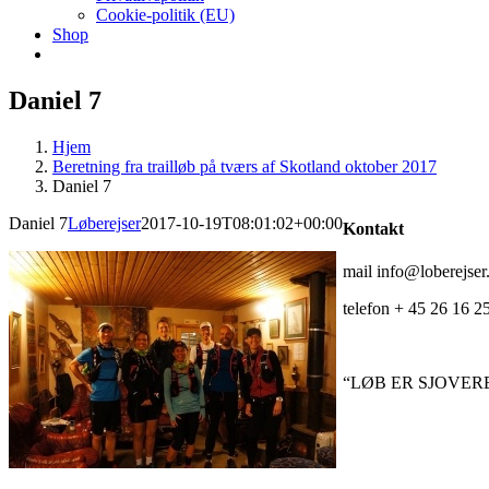
Cookie-politik (EU)
Shop
Daniel 7
Hjem
Beretning fra trailløb på tværs af Skotland oktober 2017
Daniel 7
Daniel 7
Løberejser
2017-10-19T08:01:02+00:00
Kontakt
mail info@loberejser
telefon + 45 26 16 2
“LØB ER SJOVE