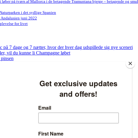
Vi løber på tværs af Mallorca i de betagende Tramuntana bjerge – betagende og smu
Naturparken i det sydlige Spanien
n Andalusien juni 2022
levelse for livet
på 7 dage og 7 nætter, hvor der hver dag udspillede sig nye sceneri
bler, vil du kunne li Champagne løbet
 pinsen
og få tjekket dine fødder
ed at løbe – Sådan bliver du klar til at løbe 5 km på bare 8 uger