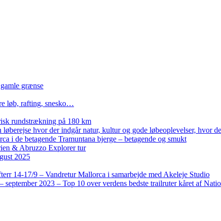
n gamle grænse
re løb, rafting, snesko…
isk rundstrækning på 180 km
løberejse hvor der indgår natur, kultur og gode løbeoplevelser, hvor der
lorca i de betagende Tramuntana bjerge – betagende og smukt
rien & Abruzzo Explorer tur
gust 2025
terr 14-17/9 – Vandretur Mallorca i samarbejde med Akeleje Studio
 september 2023 – Top 10 over verdens bedste trailruter kåret af Nati