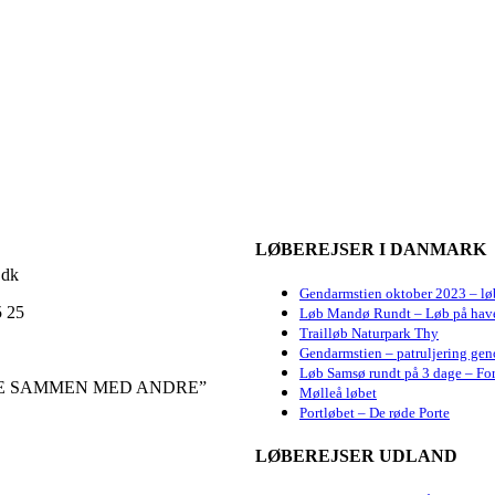
LØBEREJSER I DANMARK
.dk
Gendarmstien oktober 2023 – lø
5 25
Løb Mandø Rundt – Løb på hav
Trailløb Naturpark Thy
Gendarmstien – patruljering gen
Løb Samsø rundt på 3 dage – For
RE SAMMEN MED ANDRE”
Mølleå løbet
Portløbet – De røde Porte
LØBEREJSER UDLAND