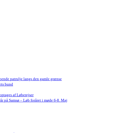
bende patrulje langs den gamle grænse
ets bund
optages af Løberejser
år på Samsø – Løb foråret i møde 6-8. Maj