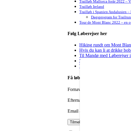
Trailløb Mallorca forår 2022 – 
Trailløb Ireland
Trailløb i Spanien Andalusien – 
Dagsprogram for Trailru
Tour de Mont Blanc 2022 – en op
Følg Løberejser her
Hiking rundt om Mont Blanc 
Hvis du kan li at drikke bo
Til Mandø med Løberejser i
Kig forbi hos Steep & Deep 
Til dig der godt vil igang m
Få løbenyheder i din mailbox
Fornavn
Efternavn
Email adresse: