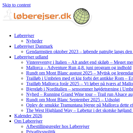
Skip to content
Løberejser
Nyheder
Løberejser Danmark
Gendarmstien oktober 2023 – løbende patrulje langs de
Løberejser udland
Vintereventyr i Italien – Alt andet end skiløb – Meget me
Mallorca – Adventure Run 4-8. juni program og indhold
Rundt om Mont Blanc august 2025 – Mytisk og legendar
Trailløb i Umbrien med et kig forbi det antikke Rom – En 
Trailløb Mallorca forår 2025 – Vi løber på tværs af Mal
Bjergløb i Norditalien – sensommer højdetræning i Umb
Nyhed – Running Grand Wine tour – Trail run Alsace au
Rundt om Mont Blanc September 2025 – Udsolgt
Oplev de smukke Tramuntana bjerge på Mallorca dette ef
The West Highland Way – Løbetur i det skotske højland –
Kalender 2026
Om Løberejser
Afbestillingsregler hos Løberejser
Privatlivspolitik