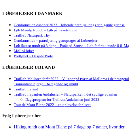
LØBEREJSER I DANMARK
Gendarmstien oktober 2023 – løbende patrulje langs den gamle grænse
Løb Mandø Rundt – Løb på havets bund
Trailløb Naturpark Thy
Gendarmstien – patruljering genoptages af Løberejser
Løb Samsø rundt på 3 dage – Forår på Samsø – Løb foråret i møde 6-8. Ma
Mølleå løbet
Portløbet – De røde Porte
LØBEREJSER UDLAND
Trailløb Mallorca forår 2022 – Vi løber på tværs af Mallorca i de betagen
Tramuntana bjerge – betagende og smukt
Trailløb Ireland
Trailløb i Spanien Andalusien – Naturparken i det sydlige Spanien
Dagsprogram for Trailrun Andalusien juni 2022
Tour de Mont Blanc 2022 – en oplevelse for livet
Følg Løberejser her
Hiking rundt om Mont Blanc på 7 dage og 7 nætter, hvor der