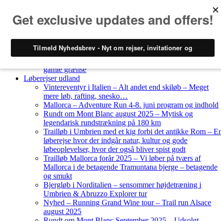
Skip to content
Løberejser
Nyheder
Løberejser Danmark
Gendarmstien oktober 2023 – løbende patrulje langs den
gamle grænse
Løberejser udland
Vintereventyr i Italien – Alt andet end skiløb – Meget
mere løb, rafting, snesko…
Mallorca – Adventure Run 4-8. juni program og indhold
Rundt om Mont Blanc august 2025 – Mytisk og
legendarisk rundstrækning på 180 km
Trailløb i Umbrien med et kig forbi det antikke Rom – E
løberejse hvor der indgår natur, kultur og gode
løbeoplevelser, hvor der også bliver spist godt
Trailløb Mallorca forår 2025 – Vi løber på tværs af
Mallorca i de betagende Tramuntana bjerge – betagende
og smukt
Bjergløb i Norditalien – sensommer højdetræning i
Umbrien & Abruzzo Explorer tur
Nyhed – Running Grand Wine tour – Trail run Alsace
august 2025
Rundt om Mont Blanc September 2025 – Udsolgt