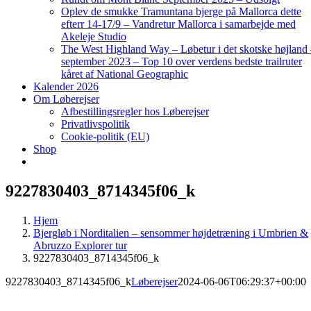
Oplev de smukke Tramuntana bjerge på Mallorca dette
efterr 14-17/9 – Vandretur Mallorca i samarbejde med
Akeleje Studio
The West Highland Way – Løbetur i det skotske højland
september 2023 – Top 10 over verdens bedste trailruter
kåret af National Geographic
Kalender 2026
Om Løberejser
Afbestillingsregler hos Løberejser
Privatlivspolitik
Cookie-politik (EU)
Shop
9227830403_8714345f06_k
Hjem
Bjergløb i Norditalien – sensommer højdetræning i Umbrien &
Abruzzo Explorer tur
9227830403_8714345f06_k
9227830403_8714345f06_k
Løberejser
2024-06-06T06:29:37+00:00