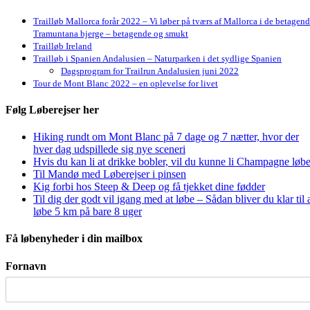
Trailløb Mallorca forår 2022 – Vi løber på tværs af Mallorca i de betagen
Tramuntana bjerge – betagende og smukt
Trailløb Ireland
Trailløb i Spanien Andalusien – Naturparken i det sydlige Spanien
Dagsprogram for Trailrun Andalusien juni 2022
Tour de Mont Blanc 2022 – en oplevelse for livet
Følg Løberejser her
Hiking rundt om Mont Blanc på 7 dage og 7 nætter, hvor der
hver dag udspillede sig nye sceneri
Hvis du kan li at drikke bobler, vil du kunne li Champagne løbe
Til Mandø med Løberejser i pinsen
Kig forbi hos Steep & Deep og få tjekket dine fødder
Til dig der godt vil igang med at løbe – Sådan bliver du klar til 
løbe 5 km på bare 8 uger
Få løbenyheder i din mailbox
Fornavn