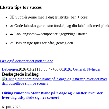
Ekstra tips for succes
🧘‍♂️ Supplér gerne med 1 dag let styrke (ben + core)
👟 Gode løbesko gør en stor forskel, tag din løbebutik med på rå
🐢 Løb langsomt — tempoet er ligegyldigt i starten
📈 Hvis en uge føles for hård, gentag den
Læs også derfor er det godt at løbe
Løberejser
2026-03-21T13:38:47+00:00
2026
,
General
,
Nyheder
|
Beslægtede indlæg
Hiking rundt om Mont Blanc på 7 dage og 7 nætter, hvor der
hver dag udspillede sig nye sceneri
6. juli, 2026