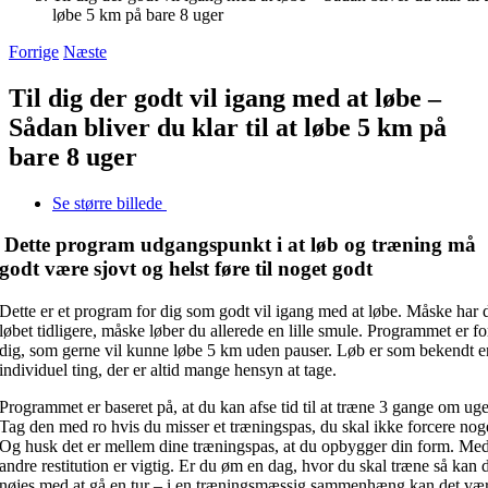
løbe 5 km på bare 8 uger
Forrige
Næste
Til dig der godt vil igang med at løbe –
Sådan bliver du klar til at løbe 5 km på
bare 8 uger
Se større billede
Dette program udgangspunkt i at løb og træning må
godt være sjovt og helst føre til noget godt
Dette er et program for dig som godt vil igang med at løbe. Måske har 
løbet tidligere, måske løber du allerede en lille smule. Programmet er fo
dig, som gerne vil kunne løbe 5 km uden pauser. Løb er som bekendt e
individuel ting, der er altid mange hensyn at tage.
Programmet er baseret på, at du kan afse tid til at træne 3 gange om ug
Tag den med ro hvis du misser et træningspas, du skal ikke forcere nog
Og husk det er mellem dine træningspas, at du opbygger din form. Me
andre restitution er vigtig. Er du øm en dag, hvor du skal træne så kan 
nøjes med at gå en tur – i en træningsmæssig sammenhæng kan det væ