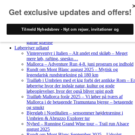
Skip to content
Løberejser
Nyheder
Løberejser Danmark
Gendarmstien oktober 2023 – løbende patrulje langs den
gamle grænse
Løberejser udland
Vintereventyr i Italien – Alt andet end skiløb – Meget
mere løb, rafting, snesko…
Mallorca – Adventure Run 4-8. juni program og indhold
Rundt om Mont Blanc august 2025 – Mytisk og
legendarisk rundstrækning på 180 km
Trailløb i Umbrien med et kig forbi det antikke Rom – E
løberejse hvor der indgår natur, kultur og gode
løbeoplevelser, hvor der også bliver spist godt
Trailløb Mallorca forår 2025 – Vi løber på tværs af
Mallorca i de betagende Tramuntana bjerge – betagende
og smukt
Bjergløb i Norditalien – sensommer højdetræning i
Umbrien & Abruzzo Explorer tur
Nyhed – Running Grand Wine tour – Trail run Alsace
august 2025
Rundt om Mont Blanc September 2025 – Udsolgt