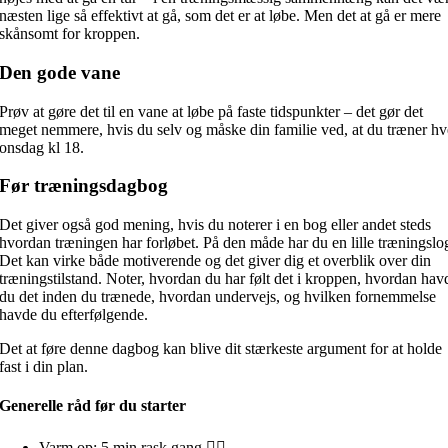
næsten lige så effektivt at gå, som det er at løbe. Men det at gå er mere
skånsomt for kroppen.
Den gode vane
Prøv at gøre det til en vane at løbe på faste tidspunkter – det gør det
meget nemmere, hvis du selv og måske din familie ved, at du træner hv
onsdag kl 18.
Før træningsdagbog
Det giver også god mening, hvis du noterer i en bog eller andet steds
hvordan træningen har forløbet. På den måde har du en lille træningslo
Det kan virke både motiverende og det giver dig et overblik over din
træningstilstand. Noter, hvordan du har følt det i kroppen, hvordan hav
du det inden du trænede, hvordan undervejs, og hvilken fornemmelse
havde du efterfølgende.
Det at føre denne dagbog kan blive dit stærkeste argument for at holde
fast i din plan.
Generelle råd før du starter
Varm op: 5 min rask gang 🚶‍♂️