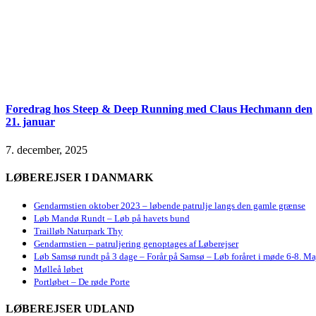
Foredrag hos Steep & Deep Running med Claus Hechmann den
21. januar
7. december, 2025
LØBEREJSER I DANMARK
Gendarmstien oktober 2023 – løbende patrulje langs den gamle grænse
Løb Mandø Rundt – Løb på havets bund
Trailløb Naturpark Thy
Gendarmstien – patruljering genoptages af Løberejser
Løb Samsø rundt på 3 dage – Forår på Samsø – Løb foråret i møde 6-8. Ma
Mølleå løbet
Portløbet – De røde Porte
LØBEREJSER UDLAND