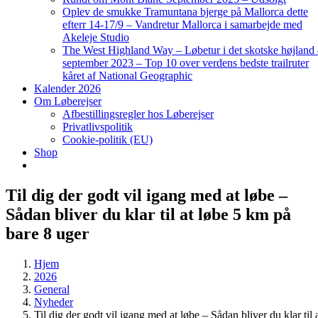
Oplev de smukke Tramuntana bjerge på Mallorca dette
efterr 14-17/9 – Vandretur Mallorca i samarbejde med
Akeleje Studio
The West Highland Way – Løbetur i det skotske højland
september 2023 – Top 10 over verdens bedste trailruter
kåret af National Geographic
Kalender 2026
Om Løberejser
Afbestillingsregler hos Løberejser
Privatlivspolitik
Cookie-politik (EU)
Shop
Til dig der godt vil igang med at løbe –
Sådan bliver du klar til at løbe 5 km på
bare 8 uger
Hjem
2026
General
Nyheder
Til dig der godt vil igang med at løbe – Sådan bliver du klar til 