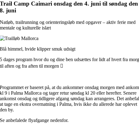
Trail Camp Caimari onsdag den 4. juni til søndag den
8. juni
Natløb, trailrunning og orienteringsløb med opgaver – aktiv ferie med
mentale og kulturelle islæt
Blå himmel, hvide klipper smuk udsigt
5 dages program hvor du og dine ben udsættes for lidt af hvert fra mor
til aften og fra aften til morgen 
Programmet er baseret på, at du ankommer onsdag morgen med ankom
kl 9 i Palma Mallorca og tager retur søndag kl 20 eller herefter. Senere
ankomst onsdag og tidligere afgang søndag kan arrangeres. Det anbefa
at tage en ekstra overnatning i Palma, hvis ikke du allerede har oplevet
den by.
Se anbefalede flyafgange nedenfor.