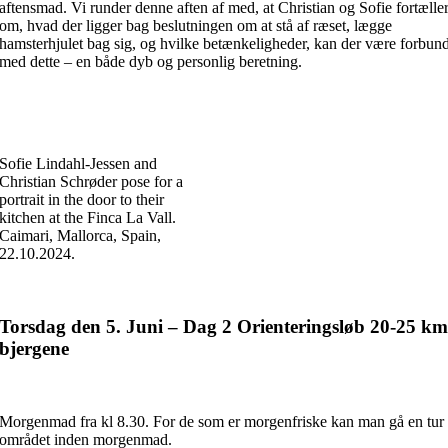
aftensmad. Vi runder denne aften af med, at Christian og Sofie fortælle
om, hvad der ligger bag beslutningen om at stå af ræset, lægge
hamsterhjulet bag sig, og hvilke betænkeligheder, kan der være forbun
med dette – en både dyb og personlig beretning.
Sofie Lindahl-Jessen and
Christian Schrøder pose for a
portrait in the door to their
kitchen at the Finca La Vall.
Caimari, Mallorca, Spain,
22.10.2024.
Torsdag den 5. Juni – Dag 2 Orienteringsløb 20-25 km
bjergene
Morgenmad fra kl 8.30. For de som er morgenfriske kan man gå en tur 
området inden morgenmad.