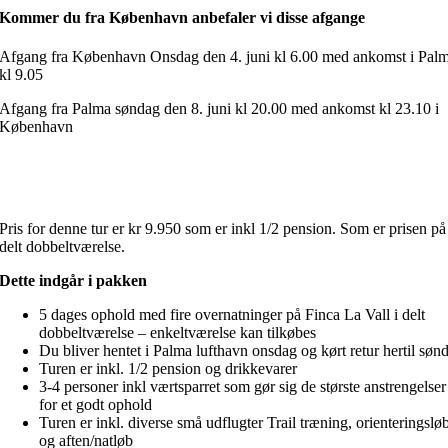
Kommer du fra København anbefaler vi disse afgange
Afgang fra København Onsdag den 4. juni kl 6.00 med ankomst i Pal
kl 9.05
Afgang fra Palma søndag den 8. juni kl 20.00 med ankomst kl 23.10 i
København
Pris for denne tur er kr 9.950 som er inkl 1/2 pension. Som er prisen på
delt dobbeltværelse.
Dette indgår i pakken
5 dages ophold med fire overnatninger på Finca La Vall i delt
dobbeltværelse – enkeltværelse kan tilkøbes
Du bliver hentet i Palma lufthavn onsdag og kørt retur hertil søn
Turen er inkl. 1/2 pension og drikkevarer
3-4 personer inkl værtsparret som gør sig de største anstrengelser
for et godt ophold
Turen er inkl. diverse små udflugter Trail træning, orienteringslø
og aften/natløb