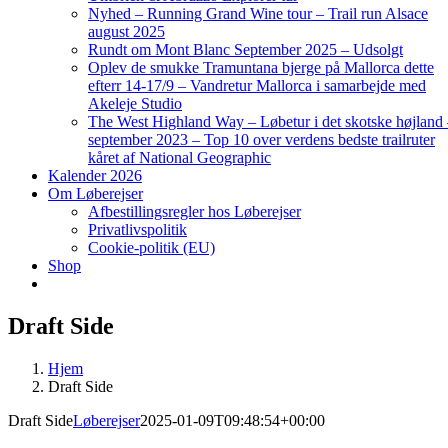
Nyhed – Running Grand Wine tour – Trail run Alsace
august 2025
Rundt om Mont Blanc September 2025 – Udsolgt
Oplev de smukke Tramuntana bjerge på Mallorca dette
efterr 14-17/9 – Vandretur Mallorca i samarbejde med
Akeleje Studio
The West Highland Way – Løbetur i det skotske højland
september 2023 – Top 10 over verdens bedste trailruter
kåret af National Geographic
Kalender 2026
Om Løberejser
Afbestillingsregler hos Løberejser
Privatlivspolitik
Cookie-politik (EU)
Shop
Draft Side
Hjem
Draft Side
Draft Side
Løberejser
2025-01-09T09:48:54+00:00