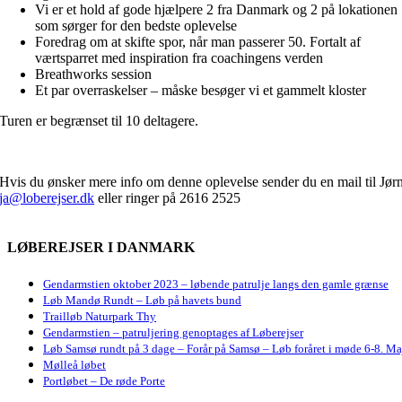
Vi er et hold af gode hjælpere 2 fra Danmark og 2 på lokationen
som sørger for den bedste oplevelse
Foredrag om at skifte spor, når man passerer 50. Fortalt af
værtsparret med inspiration fra coachingens verden
Breathworks session
Et par overraskelser – måske besøger vi et gammelt kloster
Turen er begrænset til 10 deltagere.
Hvis du ønsker mere info om denne oplevelse sender du en mail til Jør
ja@loberejser.dk
eller ringer på 2616 2525
LØBEREJSER I DANMARK
Gendarmstien oktober 2023 – løbende patrulje langs den gamle grænse
Løb Mandø Rundt – Løb på havets bund
Trailløb Naturpark Thy
Gendarmstien – patruljering genoptages af Løberejser
Løb Samsø rundt på 3 dage – Forår på Samsø – Løb foråret i møde 6-8. Ma
Mølleå løbet
Portløbet – De røde Porte