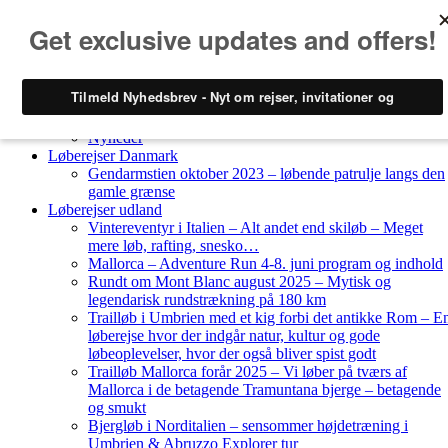
Skip to content
Løberejser
Nyheder
Løberejser Danmark
Gendarmstien oktober 2023 – løbende patrulje langs den
gamle grænse
Løberejser udland
Vintereventyr i Italien – Alt andet end skiløb – Meget
mere løb, rafting, snesko…
Mallorca – Adventure Run 4-8. juni program og indhold
Rundt om Mont Blanc august 2025 – Mytisk og
legendarisk rundstrækning på 180 km
Trailløb i Umbrien med et kig forbi det antikke Rom – E
løberejse hvor der indgår natur, kultur og gode
løbeoplevelser, hvor der også bliver spist godt
Trailløb Mallorca forår 2025 – Vi løber på tværs af
Mallorca i de betagende Tramuntana bjerge – betagende
og smukt
Bjergløb i Norditalien – sensommer højdetræning i
Umbrien & Abruzzo Explorer tur