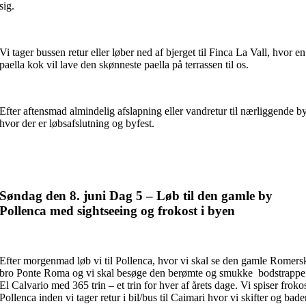
sig.
Vi tager bussen retur eller løber ned af bjerget til Finca La Vall, hvor en
paella kok vil lave den skønneste paella på terrassen til os.
Efter aftensmad almindelig afslapning eller vandretur til nærliggende b
hvor der er løbsafslutning og byfest.
Søndag den 8. juni Dag 5 – Løb til den gamle by
Pollenca med sightseeing og frokost i byen
Efter morgenmad løb vi til Pollenca, hvor vi skal se den gamle Romers
bro Ponte Roma og vi skal besøge den berømte og smukke bodstrappe
El Calvario med 365 trin – et trin for hver af årets dage. Vi spiser frokos
Pollenca inden vi tager retur i bil/bus til Caimari hvor vi skifter og bade