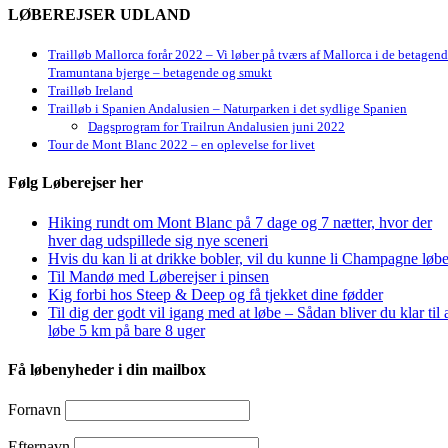
LØBEREJSER UDLAND
Trailløb Mallorca forår 2022 – Vi løber på tværs af Mallorca i de betagen
Tramuntana bjerge – betagende og smukt
Trailløb Ireland
Trailløb i Spanien Andalusien – Naturparken i det sydlige Spanien
Dagsprogram for Trailrun Andalusien juni 2022
Tour de Mont Blanc 2022 – en oplevelse for livet
Følg Løberejser her
Hiking rundt om Mont Blanc på 7 dage og 7 nætter, hvor der
hver dag udspillede sig nye sceneri
Hvis du kan li at drikke bobler, vil du kunne li Champagne løbe
Til Mandø med Løberejser i pinsen
Kig forbi hos Steep & Deep og få tjekket dine fødder
Til dig der godt vil igang med at løbe – Sådan bliver du klar til 
løbe 5 km på bare 8 uger
Få løbenyheder i din mailbox
Fornavn
Efternavn