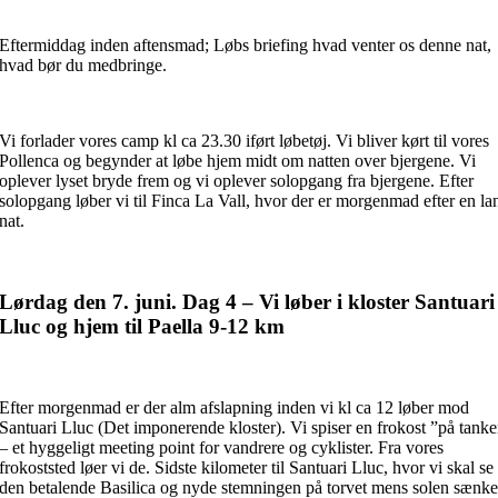
Eftermiddag inden aftensmad; Løbs briefing hvad venter os denne nat,
hvad bør du medbringe.
Vi forlader vores camp kl ca 23.30 iført løbetøj. Vi bliver kørt til vores
Pollenca og begynder at løbe hjem midt om natten over bjergene. Vi
oplever lyset bryde frem og vi oplever solopgang fra bjergene. Efter
solopgang løber vi til Finca La Vall, hvor der er morgenmad efter en la
nat.
Lørdag den 7. juni. Dag 4 – Vi løber i kloster Santuari
Lluc og hjem til Paella 9-12 km
Efter morgenmad er der alm afslapning inden vi kl ca 12 løber mod
Santuari Lluc (Det imponerende kloster). Vi spiser en frokost ”på tank
– et hyggeligt meeting point for vandrere og cyklister. Fra vores
frokoststed løer vi de. Sidste kilometer til Santuari Lluc, hvor vi skal se
den betalende Basilica og nyde stemningen på torvet mens solen sænke