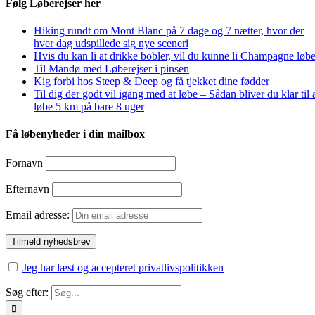
Følg Løberejser her
Hiking rundt om Mont Blanc på 7 dage og 7 nætter, hvor der
hver dag udspillede sig nye sceneri
Hvis du kan li at drikke bobler, vil du kunne li Champagne løbe
Til Mandø med Løberejser i pinsen
Kig forbi hos Steep & Deep og få tjekket dine fødder
Til dig der godt vil igang med at løbe – Sådan bliver du klar til 
løbe 5 km på bare 8 uger
Få løbenyheder i din mailbox
Fornavn
Efternavn
Email adresse:
Jeg har læst og accepteret privatlivspolitikken
Søg efter: