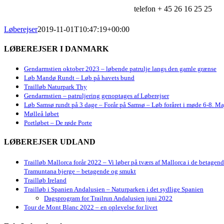
telefon + 45 26 16 25 25
Løberejser
2019-11-01T10:47:19+00:00
LØBEREJSER I DANMARK
Gendarmstien oktober 2023 – løbende patrulje langs den gamle grænse
Løb Mandø Rundt – Løb på havets bund
Trailløb Naturpark Thy
Gendarmstien – patruljering genoptages af Løberejser
Løb Samsø rundt på 3 dage – Forår på Samsø – Løb foråret i møde 6-8. Ma
Mølleå løbet
Portløbet – De røde Porte
LØBEREJSER UDLAND
Trailløb Mallorca forår 2022 – Vi løber på tværs af Mallorca i de betagen
Tramuntana bjerge – betagende og smukt
Trailløb Ireland
Trailløb i Spanien Andalusien – Naturparken i det sydlige Spanien
Dagsprogram for Trailrun Andalusien juni 2022
Tour de Mont Blanc 2022 – en oplevelse for livet