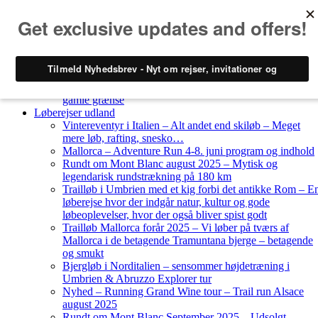
Skip to content
Løberejser
Nyheder
Løberejser Danmark
Gendarmstien oktober 2023 – løbende patrulje langs den
gamle grænse
Løberejser udland
Vintereventyr i Italien – Alt andet end skiløb – Meget
mere løb, rafting, snesko…
Mallorca – Adventure Run 4-8. juni program og indhold
Rundt om Mont Blanc august 2025 – Mytisk og
legendarisk rundstrækning på 180 km
Trailløb i Umbrien med et kig forbi det antikke Rom – E
løberejse hvor der indgår natur, kultur og gode
løbeoplevelser, hvor der også bliver spist godt
Trailløb Mallorca forår 2025 – Vi løber på tværs af
Mallorca i de betagende Tramuntana bjerge – betagende
og smukt
Bjergløb i Norditalien – sensommer højdetræning i
Umbrien & Abruzzo Explorer tur
Nyhed – Running Grand Wine tour – Trail run Alsace
august 2025
Rundt om Mont Blanc September 2025 – Udsolgt