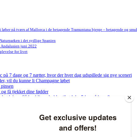
Vi løber på tværs af Mallorca i de betagende Tramuntana bjerge – betagende og smu
Naturparken i det sydlige Spanien
n Andalusien juni 2022
levelse for livet
på 7 dage og 7 nætter, hvor der hver dag udspillede sig nye sceneri
bler, vil du kunne li Champagne løbet
 pinsen
og få tjekket dine fødder
ed at løbe – Sådan bliver du klar til at løbe 5 km på bare 8 uger