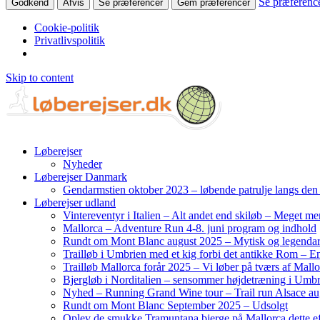
Se præferenc
Godkend
Afvis
Se præferencer
Gem præferencer
Cookie-politik
Privatlivspolitik
Skip to content
Løberejser
Nyheder
Løberejser Danmark
Gendarmstien oktober 2023 – løbende patrulje langs de
Løberejser udland
Vintereventyr i Italien – Alt andet end skiløb – Meget me
Mallorca – Adventure Run 4-8. juni program og indhold
Rundt om Mont Blanc august 2025 – Mytisk og legendar
Trailløb i Umbrien med et kig forbi det antikke Rom – En 
Trailløb Mallorca forår 2025 – Vi løber på tværs af Mal
Bjergløb i Norditalien – sensommer højdetræning i Umb
Nyhed – Running Grand Wine tour – Trail run Alsace au
Rundt om Mont Blanc September 2025 – Udsolgt
Oplev de smukke Tramuntana bjerge på Mallorca dette ef