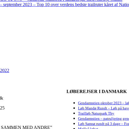
 september 2023 – Top 10 over verdens bedste trailruter kåret af Nati
 2022
LØBEREJSER I DANMARK
dk
Gendarmstien oktober 2023 – lø
 25
Løb Mandø Rundt – Løb på hav
Trailløb Naturpark Thy
Gendarmstien – patruljering gen
Løb Samsø rundt på 3 dage – For
E SAMMEN MED ANDRE”
Mølleå løbet