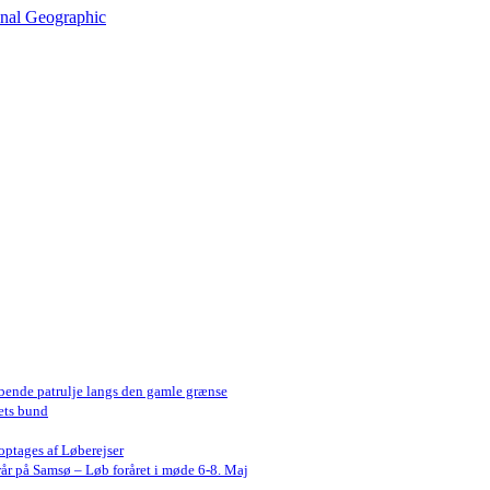
onal Geographic
bende patrulje langs den gamle grænse
ets bund
optages af Løberejser
år på Samsø – Løb foråret i møde 6-8. Maj