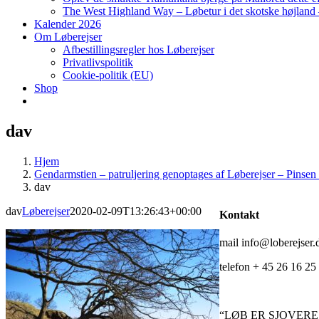
The West Highland Way – Løbetur i det skotske højland –
Kalender 2026
Om Løberejser
Afbestillingsregler hos Løberejser
Privatlivspolitik
Cookie-politik (EU)
Shop
dav
Hjem
Gendarmstien – patruljering genoptages af Løberejser – Pinsen
dav
dav
Løberejser
2020-02-09T13:26:43+00:00
Kontakt
mail info@loberejser.
telefon + 45 26 16 25
“LØB ER SJOVER