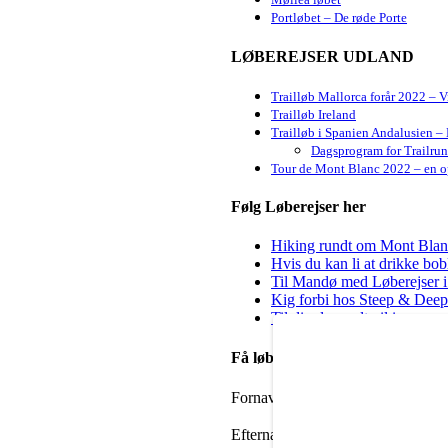
Portløbet – De røde Porte
LØBEREJSER UDLAND
Trailløb Mallorca forår 2022 – 
Trailløb Ireland
Trailløb i Spanien Andalusien – 
Dagsprogram for Trailru
Tour de Mont Blanc 2022 – en op
Følg Løberejser her
Hiking rundt om Mont Blanc 
Hvis du kan li at drikke bo
Til Mandø med Løberejser i
Kig forbi hos Steep & Deep 
Til dig der godt vil igang m
Få løbenyheder i din mailbox
Fornavn
Efternavn