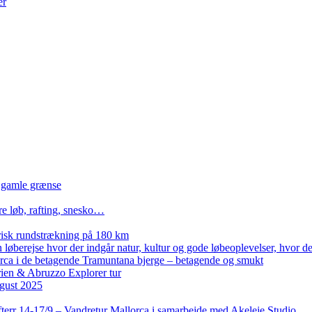
er
n gamle grænse
re løb, rafting, snesko…
isk rundstrækning på 180 km
løberejse hvor der indgår natur, kultur og gode løbeoplevelser, hvor der
lorca i de betagende Tramuntana bjerge – betagende og smukt
rien & Abruzzo Explorer tur
gust 2025
terr 14-17/9 – Vandretur Mallorca i samarbejde med Akeleje Studio