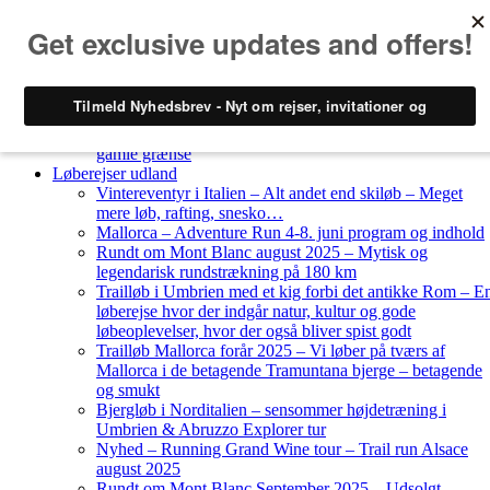
Skip to content
Løberejser
Nyheder
Løberejser Danmark
Gendarmstien oktober 2023 – løbende patrulje langs den
gamle grænse
Løberejser udland
Vintereventyr i Italien – Alt andet end skiløb – Meget
mere løb, rafting, snesko…
Mallorca – Adventure Run 4-8. juni program og indhold
Rundt om Mont Blanc august 2025 – Mytisk og
legendarisk rundstrækning på 180 km
Trailløb i Umbrien med et kig forbi det antikke Rom – E
løberejse hvor der indgår natur, kultur og gode
løbeoplevelser, hvor der også bliver spist godt
Trailløb Mallorca forår 2025 – Vi løber på tværs af
Mallorca i de betagende Tramuntana bjerge – betagende
og smukt
Bjergløb i Norditalien – sensommer højdetræning i
Umbrien & Abruzzo Explorer tur
Nyhed – Running Grand Wine tour – Trail run Alsace
august 2025
Rundt om Mont Blanc September 2025 – Udsolgt