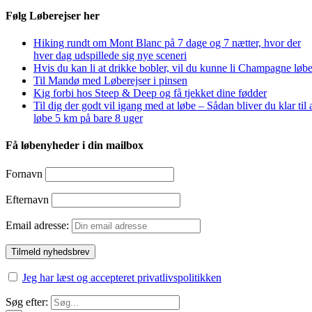
Følg Løberejser her
Hiking rundt om Mont Blanc på 7 dage og 7 nætter, hvor der
hver dag udspillede sig nye sceneri
Hvis du kan li at drikke bobler, vil du kunne li Champagne løbe
Til Mandø med Løberejser i pinsen
Kig forbi hos Steep & Deep og få tjekket dine fødder
Til dig der godt vil igang med at løbe – Sådan bliver du klar til 
løbe 5 km på bare 8 uger
Få løbenyheder i din mailbox
Fornavn
Efternavn
Email adresse:
Jeg har læst og accepteret privatlivspolitikken
Søg efter: