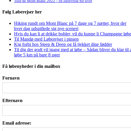
Tour de Mont Blanc 2022 – en oplevelse for livet
Følg Løberejser her
Hiking rundt om Mont Blanc på 7 dage og 7 nætter, hvor der
hver dag udspillede sig nye sceneri
Hvis du kan li at drikke bobler, vil du kunne li Champagne løbe
Til Mandø med Løberejser i pinsen
Kig forbi hos Steep & Deep og få tjekket dine fødder
Til dig der godt vil igang med at løbe – Sådan bliver du klar til 
løbe 5 km på bare 8 uger
Få løbenyheder i din mailbox
Fornavn
Efternavn
Email adresse: