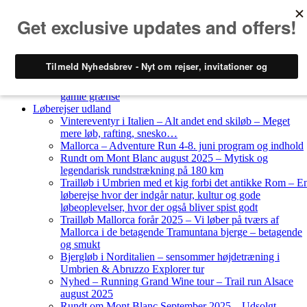
Skip to content
Løberejser
Nyheder
Løberejser Danmark
Gendarmstien oktober 2023 – løbende patrulje langs den
gamle grænse
Løberejser udland
Vintereventyr i Italien – Alt andet end skiløb – Meget
mere løb, rafting, snesko…
Mallorca – Adventure Run 4-8. juni program og indhold
Rundt om Mont Blanc august 2025 – Mytisk og
legendarisk rundstrækning på 180 km
Trailløb i Umbrien med et kig forbi det antikke Rom – E
løberejse hvor der indgår natur, kultur og gode
løbeoplevelser, hvor der også bliver spist godt
Trailløb Mallorca forår 2025 – Vi løber på tværs af
Mallorca i de betagende Tramuntana bjerge – betagende
og smukt
Bjergløb i Norditalien – sensommer højdetræning i
Umbrien & Abruzzo Explorer tur
Nyhed – Running Grand Wine tour – Trail run Alsace
august 2025
Rundt om Mont Blanc September 2025 – Udsolgt