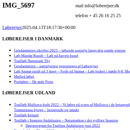
IMG_5697
mail info@loberejser.dk
telefon + 45 26 16 25 25
Løberejser
2025-04-13T18:17:30+00:00
LØBEREJSER I DANMARK
Gendarmstien oktober 2023 – løbende patrulje langs den gamle grænse
Løb Mandø Rundt – Løb på havets bund
Trailløb Naturpark Thy
Gendarmstien – patruljering genoptages af Løberejser
Løb Samsø rundt på 3 dage – Forår på Samsø – Løb foråret i møde 6-8. Ma
Mølleå løbet
Portløbet – De røde Porte
LØBEREJSER UDLAND
Trailløb Mallorca forår 2022 – Vi løber på tværs af Mallorca i de betagen
Tramuntana bjerge – betagende og smukt
Trailløb Ireland
Trailløb i Spanien Andalusien – Naturparken i det sydlige Spanien
Dagsprogram for Trailrun Andalusien juni 2022