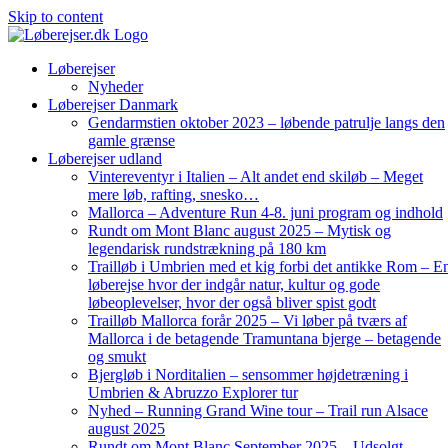
Skip to content
Løberejser
Nyheder
Løberejser Danmark
Gendarmstien oktober 2023 – løbende patrulje langs den
gamle grænse
Løberejser udland
Vintereventyr i Italien – Alt andet end skiløb – Meget
mere løb, rafting, snesko…
Mallorca – Adventure Run 4-8. juni program og indhold
Rundt om Mont Blanc august 2025 – Mytisk og
legendarisk rundstrækning på 180 km
Trailløb i Umbrien med et kig forbi det antikke Rom – E
løberejse hvor der indgår natur, kultur og gode
løbeoplevelser, hvor der også bliver spist godt
Trailløb Mallorca forår 2025 – Vi løber på tværs af
Mallorca i de betagende Tramuntana bjerge – betagende
og smukt
Bjergløb i Norditalien – sensommer højdetræning i
Umbrien & Abruzzo Explorer tur
Nyhed – Running Grand Wine tour – Trail run Alsace
august 2025
Rundt om Mont Blanc September 2025 – Udsolgt