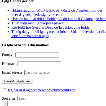
Følg Løberejser her
Hiking rundt om Mont Blanc på 7 dage og 7 nætter, hvor der
hver dag udspillede sig nye sceneri
Hvis du kan li at drikke bobler, vil du kunne li Champagne løbe
Til Mandø med Løberejser i pinsen
Kig forbi hos Steep & Deep og få tjekket dine fødder
Til dig der godt vil igang med at løbe – Sådan bliver du klar til 
løbe 5 km på bare 8 uger
Få løbenyheder i din mailbox
Fornavn
Efternavn
Email adresse:
Jeg har læst og accepteret privatlivspolitikken
Søg efter: