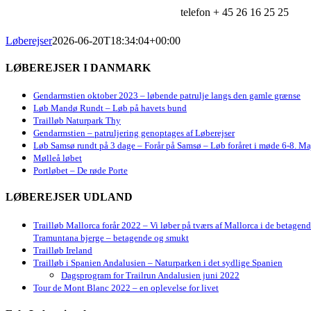
telefon + 45 26 16 25 25
Løberejser
2026-06-20T18:34:04+00:00
LØBEREJSER I DANMARK
Gendarmstien oktober 2023 – løbende patrulje langs den gamle grænse
Løb Mandø Rundt – Løb på havets bund
Trailløb Naturpark Thy
Gendarmstien – patruljering genoptages af Løberejser
Løb Samsø rundt på 3 dage – Forår på Samsø – Løb foråret i møde 6-8. Ma
Mølleå løbet
Portløbet – De røde Porte
LØBEREJSER UDLAND
Trailløb Mallorca forår 2022 – Vi løber på tværs af Mallorca i de betagen
Tramuntana bjerge – betagende og smukt
Trailløb Ireland
Trailløb i Spanien Andalusien – Naturparken i det sydlige Spanien
Dagsprogram for Trailrun Andalusien juni 2022
Tour de Mont Blanc 2022 – en oplevelse for livet