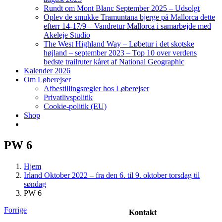
Rundt om Mont Blanc September 2025 – Udsolgt
Oplev de smukke Tramuntana bjerge på Mallorca dette
efterr 14-17/9 – Vandretur Mallorca i samarbejde med
Akeleje Studio
The West Highland Way – Løbetur i det skotske
højland – september 2023 – Top 10 over verdens
bedste trailruter kåret af National Geographic
Kalender 2026
Om Løberejser
Afbestillingsregler hos Løberejser
Privatlivspolitik
Cookie-politik (EU)
Shop
PW 6
Hjem
Irland Oktober 2022 – fra den 6. til 9. oktober torsdag til
søndag
PW 6
Forrige
Kontakt