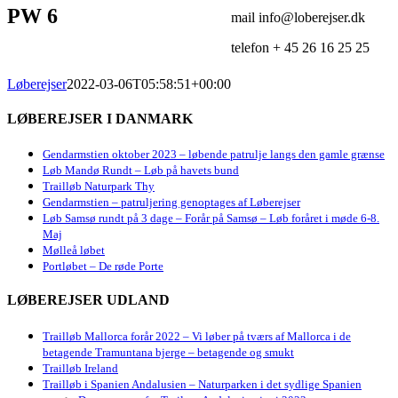
PW 6
mail info@loberejser.dk
telefon + 45 26 16 25 25
Løberejser
2022-03-06T05:58:51+00:00
LØBEREJSER I DANMARK
Gendarmstien oktober 2023 – løbende patrulje langs den gamle grænse
Løb Mandø Rundt – Løb på havets bund
Trailløb Naturpark Thy
Gendarmstien – patruljering genoptages af Løberejser
Løb Samsø rundt på 3 dage – Forår på Samsø – Løb foråret i møde 6-8.
Maj
Mølleå løbet
Portløbet – De røde Porte
LØBEREJSER UDLAND
Trailløb Mallorca forår 2022 – Vi løber på tværs af Mallorca i de
betagende Tramuntana bjerge – betagende og smukt
Trailløb Ireland
Trailløb i Spanien Andalusien – Naturparken i det sydlige Spanien