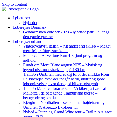
Skip to content
Løberejser
Nyheder
Løberejser Danmark
Gendarmstien oktober 2023 – løbende patrulje langs
den gamle grænse
Løberejser udland
Vintereventyr i Italien – Alt andet end skiløb – Meget
mere løb, rafting, snesko…
Mallorca – Adventure Run 4-8. juni program og
indhold
Rundt om Mont Blanc august 2025 – Mytisk og
legendarisk rundstrækning på 180 km
Trailløb i Umbrien med et kig forbi det antikke Rom –
En løberejse hvor der indgår natur, kultur og gode
løbeoplevelser, hvor der også bliver spist godt
Trailløb Mallorca forår 2025 – Vi løber på tværs af
Mallorca i de betagende Tramuntana bjerge –
betagende og smukt
Bjergløb i Norditalien – sensommer højdetræning i
Umbrien & Abruzzo Explorer tur
Nyhed – Running Grand Wine tour – Trail run Alsace
august 2025