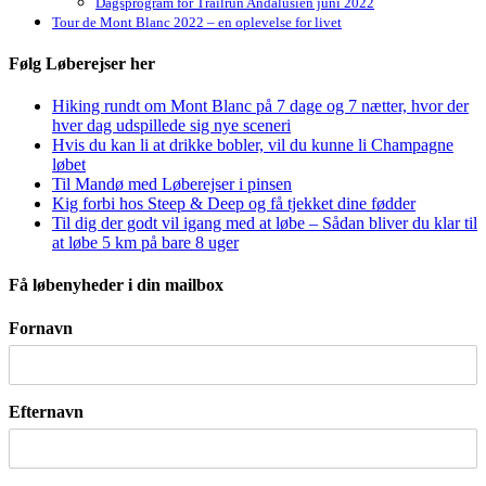
Dagsprogram for Trailrun Andalusien juni 2022
Tour de Mont Blanc 2022 – en oplevelse for livet
Følg Løberejser her
Hiking rundt om Mont Blanc på 7 dage og 7 nætter, hvor der
hver dag udspillede sig nye sceneri
Hvis du kan li at drikke bobler, vil du kunne li Champagne
løbet
Til Mandø med Løberejser i pinsen
Kig forbi hos Steep & Deep og få tjekket dine fødder
Til dig der godt vil igang med at løbe – Sådan bliver du klar til
at løbe 5 km på bare 8 uger
Få løbenyheder i din mailbox
Fornavn
Efternavn