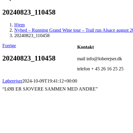
20240823_110458
Hjem
Nyhed – Running Grand Wine tour – Trail run Alsace august 
20240823_110458
Forrige
Kontakt
20240823_110458
mail info@loberejser.dk
telefon + 45 26 16 25 25
Løberejser
2024-10-09T19:41:12+00:00
“LØB ER SJOVERE SAMMEN MED ANDRE”