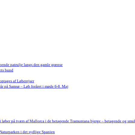
bende patrulje langs den gamle grænse
ets bund
optages af Løberejser
år på Samsø – Løb foråret i møde 6-8. Maj
Vi løber på tværs af Mallorca i de betagende Tramuntana bjerge – betagende og smu
Naturparken i det sydlige Spanien