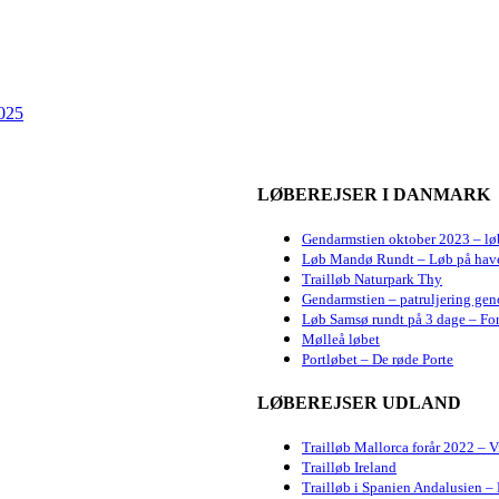
2025
LØBEREJSER I DANMARK
Gendarmstien oktober 2023 – lø
Løb Mandø Rundt – Løb på hav
Trailløb Naturpark Thy
Gendarmstien – patruljering gen
Løb Samsø rundt på 3 dage – For
Mølleå løbet
Portløbet – De røde Porte
LØBEREJSER UDLAND
Trailløb Mallorca forår 2022 – 
Trailløb Ireland
Trailløb i Spanien Andalusien – 