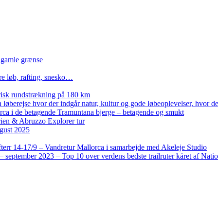
n gamle grænse
re løb, rafting, snesko…
isk rundstrækning på 180 km
løberejse hvor der indgår natur, kultur og gode løbeoplevelser, hvor der
lorca i de betagende Tramuntana bjerge – betagende og smukt
rien & Abruzzo Explorer tur
gust 2025
terr 14-17/9 – Vandretur Mallorca i samarbejde med Akeleje Studio
 september 2023 – Top 10 over verdens bedste trailruter kåret af Nati