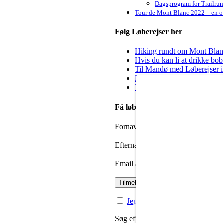
Dagsprogram for Trailru
Tour de Mont Blanc 2022 – en op
Følg Løberejser her
Hiking rundt om Mont Blanc 
Hvis du kan li at drikke bo
Til Mandø med Løberejser i
Kig forbi hos Steep & Deep 
Til dig der godt vil igang m
Få løbenyheder i din mailbox
Fornavn
Efternavn
Email adresse:
Jeg har læst og accepteret priv
Søg efter: