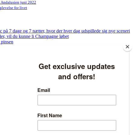
n Andalusien juni 2022
levelse for livet
på 7 dage og 7 nætter, hvor der hver dag udspillede sig nye sceneri
bler, vil du kunne li Champagne løbet
 pinsen
og få tjekket dine fødder
ed at løbe – Sådan bliver du klar til at løbe 5 km på bare 8 uger
atlivspolitikken