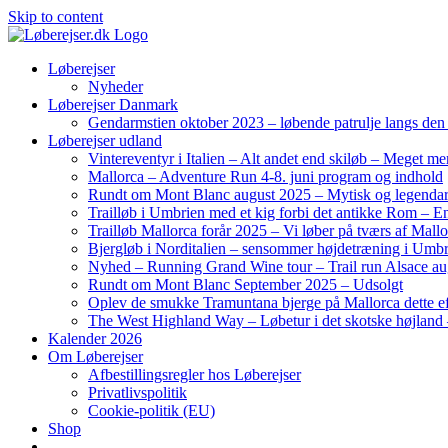
Skip to content
Løberejser
Nyheder
Løberejser Danmark
Gendarmstien oktober 2023 – løbende patrulje langs de
Løberejser udland
Vintereventyr i Italien – Alt andet end skiløb – Meget me
Mallorca – Adventure Run 4-8. juni program og indhold
Rundt om Mont Blanc august 2025 – Mytisk og legendar
Trailløb i Umbrien med et kig forbi det antikke Rom – En 
Trailløb Mallorca forår 2025 – Vi løber på tværs af Mal
Bjergløb i Norditalien – sensommer højdetræning i Umb
Nyhed – Running Grand Wine tour – Trail run Alsace au
Rundt om Mont Blanc September 2025 – Udsolgt
Oplev de smukke Tramuntana bjerge på Mallorca dette ef
The West Highland Way – Løbetur i det skotske højland –
Kalender 2026
Om Løberejser
Afbestillingsregler hos Løberejser
Privatlivspolitik
Cookie-politik (EU)
Shop