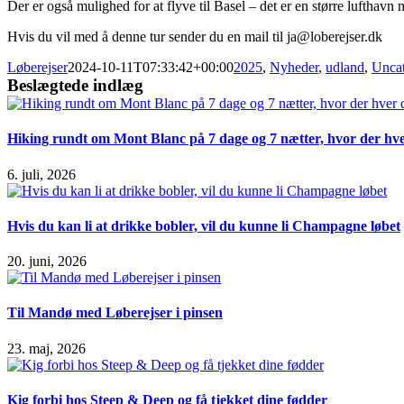
Der er også mulighed for at flyve til Basel – det er en større lufthav
Hvis du vil med å denne tur sender du en mail til ja@loberejser.dk
Løberejser
2024-10-11T07:33:42+00:00
2025
,
Nyheder
,
udland
,
Uncat
Beslægtede indlæg
Hiking rundt om Mont Blanc på 7 dage og 7 nætter, hvor der hver
6. juli, 2026
Hvis du kan li at drikke bobler, vil du kunne li Champagne løbet
20. juni, 2026
Til Mandø med Løberejser i pinsen
23. maj, 2026
Kig forbi hos Steep & Deep og få tjekket dine fødder