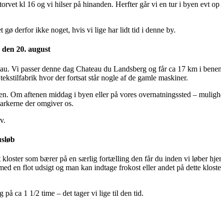
vet kl 16 og vi hilser på hinanden. Herfter går vi en tur i byen evt op 
ø derfor ikke noget, hvis vi lige har lidt tid i denne by.
 den 20. august
dlau. Vi passer denne dag Chateau du Landsberg og får ca 17 km i bene
 tekstilfabrik hvor der fortsat står nogle af de gamle maskiner.
len. Om aftenen middag i byen eller på vores overnatningssted – muligh
 markerne der omgiver os.
v.
usløb
 kloster som bærer på en særlig fortælling den får du inden vi løber hje
ed en flot udsigt og man kan indtage frokost eller andet på dette klost
å ca 1 1/2 time – det tager vi lige til den tid.