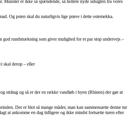
r. Munster er ikke så spændende, så hellere nyde udsigten fra vores
mad. Og psten skal du naturligvis lige prøve i dette ostemekka.
 en god rundstrækning som giver mulighed for et par stop undervejs –
 skal derop – eller
g stråtag og så er der en række vandløb i byen (Rhinen) der gør at
vis forinden. Der er blot så mange måder, man kan sammensætte denne tur
lagt at ankomme en dag tidligere og ikke mindst fortsætte turen efter