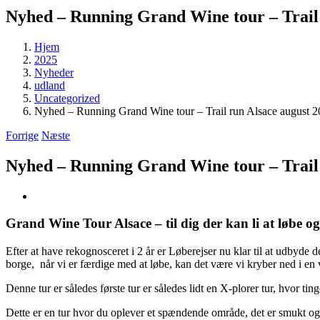
Nyhed – Running Grand Wine tour – Trail 
Hjem
2025
Nyheder
udland
Uncategorized
Nyhed – Running Grand Wine tour – Trail run Alsace august 
Forrige
Næste
Nyhed – Running Grand Wine tour – Trail 
Se
større
billede
Grand Wine Tour Alsace – til dig der kan li at løbe o
Efter at have rekognosceret i 2 år er Løberejser nu klar til at udbyde
borge, når vi er færdige med at løbe, kan det være vi kryber ned i en
Denne tur er således første tur er således lidt en X-plorer tur, hvor tin
Dette er en tur hvor du oplever et spændende område, det er smukt og r