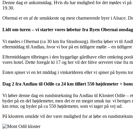
Denne dag er ankomstdag. Hvis du har mulighed for det mødes vi på tor
19.30.
Obernai er en af de smukkeste og mest charmerende byer i Alsace. Det g
Lidt om turen – vi starter vores løbetur fra Byen Obernai onsdag
Vi mødes i Obernai (ca 30 km fra Strasbourg). Herfra løber vi til An
eftermiddag til Andlau, hvor vi bor på en tidligere mølle – en tidligere
Eftermiddagen tilbringes i den hyggelige gårdhave eller omkring poo
vores hotel. Dette foregår kl 17 og her vil der blive serveret vine fra
Enten spiser vi en let middag i vinkælderen eller vi spiser på byens tor
Dag 2 fra Andlau til Odile ca 24 km tilført 550 højdemeter + bon
Vi løber denne dag en rundstrækning fra Andlau til Klostret Odile – et
byder på en del højdemeter, men det er en meget smuk tur. vi beriges m
km retur, og byder på ca 550 højdemeter, som vi tager på vej ud.
På klostrets område vil der være mulighed for at løbe en rundstrækning p