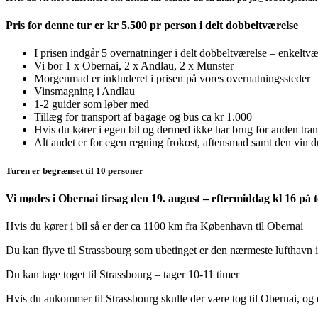
Pris for denne tur er kr 5.500 pr person i delt dobbeltværelse
I prisen indgår 5 overnatninger i delt dobbeltværelse – enkeltvæ
Vi bor 1 x Obernai, 2 x Andlau, 2 x Munster
Morgenmad er inkluderet i prisen på vores overnatningssteder
Vinsmagning i Andlau
1-2 guider som løber med
Tillæg for transport af bagage og bus ca kr 1.000
Hvis du kører i egen bil og dermed ikke har brug for anden tra
Alt andet er for egen regning frokost, aftensmad samt den vin 
Turen er begrænset til 10 personer
Vi mødes i Obernai tirsag den 19. august – eftermiddag kl 16 på 
Hvis du kører i bil så er der ca 1100 km fra København til Obernai
Du kan flyve til Strassbourg som ubetinget er den nærmeste lufthavn i 
Du kan tage toget til Strassbourg – tager 10-11 timer
Hvis du ankommer til Strassbourg skulle der være tog til Obernai, og 