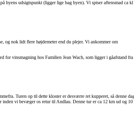
på byens udsigtspunkt (ligger lige bag byen). Vi spiser aftensmad ca kl
ne, og nok lidt flere højdemeter end du plejer. Vi ankommer om
ed for vinsmagning hos Familien Jean Wach, som ligger i gåafstand fra
mmefra. Turen op til dette kloster er desværre ret kupperet, så denne da
er inden vi bevæger os retur til Andlau. Denne tur er ca 12 km ud og 10