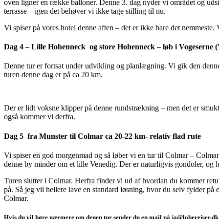
oven ligner en række balloner. Denne 3. dag nyder vi området og udsig
terrasse – igen det behøver vi ikke tage stilling til nu.
Vi spiser på vores hotel denne aften – det er ikke bare det nemmeste. 
Dag 4 – Lille Hohenneck og store Hohenneck – løb i Vogeserne (
Denne tur er fortsat under udvikling og planlægning. Vi gik den denne
turen denne dag er på ca 20 km.
Der er lidt voksne klipper på denne rundstrækning – men det er smukt 
også kommer vi derfra.
Dag 5 fra Munster til Colmar ca 20-22 km- relativ flad rute
Vi spiser en god morgenmad og så løber vi en tur til Colmar – Colmar
denne by minder om et lille Venedig. Der er naturligvis gondoler, og l
Turen slutter i Colmar. Herfra finder vi ud af hvordan du kommer retur
på. Så jeg vil hellere lave en standard løsning, hvor du selv fylder p
Colmar.
Hvis du vil høre nærmere om denen tur sender du en mail på ja@loberejser.dk