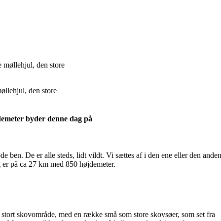
øllehjul, den store
jdemeter byder denne dag på
ben. De er alle steds, lidt vildt. Vi sættes af i den ene eller den ande
dag er på ca 27 km med 850 højdemeter.
et stort skovområde, med en række små som store skovsøer, som set fra