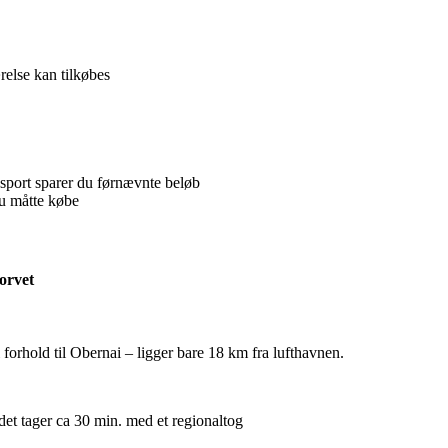
relse kan tilkøbes
nsport sparer du førnævnte beløb
du måtte købe
torvet
forhold til Obernai – ligger bare 18 km fra lufthavnen.
det tager ca 30 min. med et regionaltog