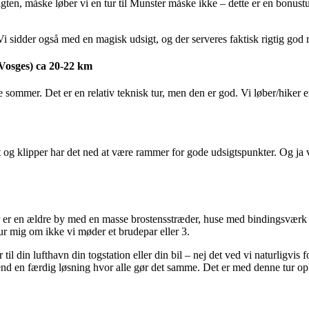
ten, måske løber vi en tur til Munster måske ikke – dette er en bonustu
Vi sidder også med en magisk udsigt, og der serveres faktisk rigtig god 
Vosges) ca 20-22 km
 sommer. Det er en relativ teknisk tur, men den er god. Vi løber/hiker
og klipper har det ned at være rammer for gode udsigtspunkter. Og ja vi
 er en ældre by med en masse brostensstræder, huse med bindingsværk o
ur mig om ikke vi møder et brudepar eller 3.
 til din lufthavn din togstation eller din bil – nej det ved vi naturlig
å end en færdig løsning hvor alle gør det samme. Det er med denne tur op