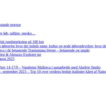
n gamle grænse
re løb, rafting, snesko…
isk rundstrækning på 180 km
løberejse hvor der indgår natur, kultur og gode løbeoplevelser, hvor der
lorca i de betagende Tramuntana bjerge – betagende og smukt
rien & Abruzzo Explorer tur
gust 2025
terr 14-17/9 – Vandretur Mallorca i samarbejde med Akeleje Studio
 september 2023 – Top 10 over verdens bedste trailruter kåret af Nati