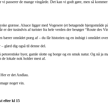
n, når vi passerer de mange vingårde. Det kan vi godt gøre, men så kommer
 tyske grænse. Alsace ligger med Vogesere (et betagende bjergområde på
 er der tusindvis af turister fra hele verden der besøger “Route des Vin
en bærer området præg af – du får historien og en indsigt i området over
 – glæd dig også til denne del.
 petorestiske byer, gamle slotte og borge og en smuk natur. Og nå ja ma
m de lokale nok holder mest af.
 Her er det Andlau.
 smage noget vin.
 efter kl 15