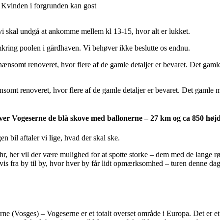
 Kvinden i forgrunden kan gost
 vi skal undgå at ankomme mellem kl 13-15, hvor alt er lukket.
omkring poolen i gårdhaven. Vi behøver ikke beslutte os endnu.
nsomt renoveret, hvor flere af de gamle detaljer er bevaret. Det gamle m
 over Vogeserne de blå skove med ballonerne – 27 km og ca 850 hø
n bil aftaler vi lige, hvad der skal ske.
, her vil der være mulighed for at spotte storke – dem med de lange røde 
ligvis fra by til by, hvor hver by får lidt opmærksomhed – turen denne 
rne (Vosges) – Vogeserne er et totalt overset område i Europa. Det er 