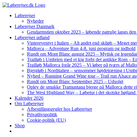
Skip
to
Løberejser
content
Nyheder
Løberejser Danmark
Gendarmstien oktober 2023 – løbende patrulje langs de
Løberejser udland
Vintereventyr i Italien – Alt andet end skiløb – Meget me
Mallorca – Adventure Run 4-8. juni program og indhold
Rundt om Mont Blanc august 2025 – Mytisk og legendar
Trailløb i Umbrien med et kig forbi det antikke Rom – En 
Trailløb Mallorca forår 2025 – Vi løber på tværs af Mal
Bjergløb i Norditalien – sensommer højdetræning i Umb
Nyhed – Running Grand Wine tour – Trail run Alsace au
Rundt om Mont Blanc September 2025 – Udsolgt
Oplev de smukke Tramuntana bjerge på Mallorca dette ef
The West Highland Way – Løbetur i det skotske højland –
Kalender 2026
Om Løberejser
Afbestillingsregler hos Løberejser
Privatlivspolitik
Cookie-politik (EU)
Shop