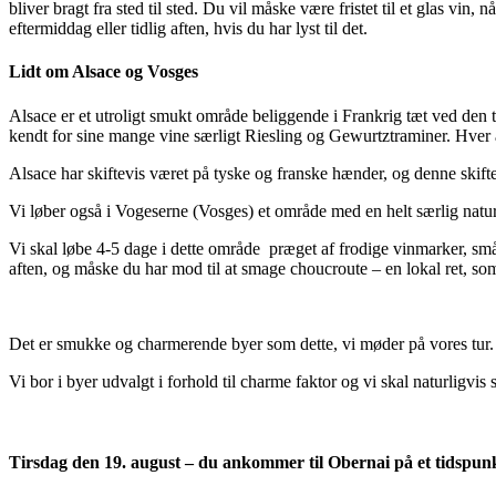
bliver bragt fra sted til sted. Du vil måske være fristet til et glas vi
eftermiddag eller tidlig aften, hvis du har lyst til det.
Lidt om Alsace og Vosges
Alsace er et utroligt smukt område beliggende i Frankrig tæt ved den
kendt for sine mange vine særligt Riesling og Gewurtztraminer. Hver år
Alsace har skiftevis været på tyske og franske hænder, og denne skift
Vi løber også i Vogeserne (Vosges) et område med en helt særlig natur
Vi skal løbe 4-5 dage i dette område præget af frodige vinmarker, små
aften, og måske du har mod til at smage choucroute – en lokal ret, so
Det er smukke og charmerende byer som dette, vi møder på vores tur.
Vi bor i byer udvalgt i forhold til charme faktor og vi skal naturligvis
Tirsdag den 19. august – du ankommer til Obernai på et tidspunkt