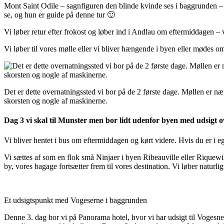
Mont Saint Odile – sagnfiguren den blinde kvinde ses i baggrunden –
se, og hun er guide på denne tur 🙂
Vi løber retur efter frokost og løber ind i Andlau om eftermiddagen –
Vi løber til vores mølle eller vi bliver hængende i byen eller mødes 
Det er dette overnatningssted vi bor på de 2 første dage. Møllen er næ
skorsten og nogle af maskinerne.
Dag 3 vi skal til Munster men bor lidt udenfor byen med udsigt
Vi bliver hentet i bus om eftermiddagen og kørt videre. Hvis du er i ege
Vi sættes af som en flok små Ninjaer i byen Ribeauville eller Riquewihr
by, vores bagage fortsætter frem til vores destination. Vi løber natur
Et udsigtspunkt med Vogeserne i baggrunden
Denne 3. dag bor vi på Panorama hotel, hvor vi har udsigt til Vogesne