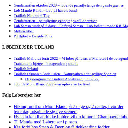
Gendarmstien oktober 2023 – løbende patrulje langs den gamle grænse
Løb Mandø Rundt – Løb på havets bund
Trailløb Naturpark Thy
Gendarmstien – patruljering genoptages af Løberejser
Løb Samsø rundt på 3 dage – Forår på Samsø – Løb foråret i møde 6-8. Ma
Mølleå løbet
Portløbet – De røde Porte
LØBEREJSER UDLAND
Trailløb Mallorca forår 2022 – Vi løber på tværs af Mallorca i de betagen
Tramuntana bjerge – betagende og smukt
Trailløb Ireland
Trailløb i Spanien Andalusien – Naturparken i det sydlige Spanien
Dagsprogram for Trailrun Andalusien juni 2022
Tour de Mont Blanc 2022 – en oplevelse for livet
Følg Løberejser her
Hiking rundt om Mont Blanc på 7 dage og 7 nætter, hvor der
hver dag udspillede sig nye sceneri
Hvis du kan li at drikke bobler, vil du kunne li Champagne løbe
Til Mandø med Løberejser i pinsen
Kig forbi hos Steep & Deep og få tjekket dine fødder