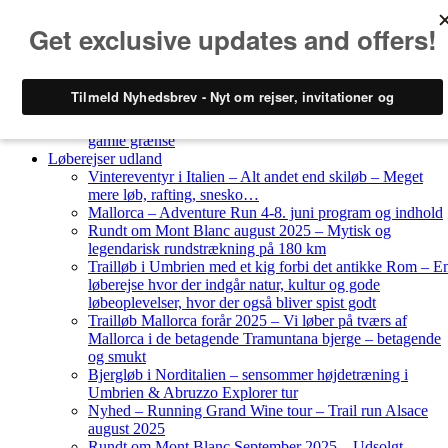
Skip to content
Løberejser
Nyheder
Løberejser Danmark
Gendarmstien oktober 2023 – løbende patrulje langs den
gamle grænse
Løberejser udland
Vintereventyr i Italien – Alt andet end skiløb – Meget
mere løb, rafting, snesko…
Mallorca – Adventure Run 4-8. juni program og indhold
Rundt om Mont Blanc august 2025 – Mytisk og
legendarisk rundstrækning på 180 km
Trailløb i Umbrien med et kig forbi det antikke Rom – E
løberejse hvor der indgår natur, kultur og gode
løbeoplevelser, hvor der også bliver spist godt
Trailløb Mallorca forår 2025 – Vi løber på tværs af
Mallorca i de betagende Tramuntana bjerge – betagende
og smukt
Bjergløb i Norditalien – sensommer højdetræning i
Umbrien & Abruzzo Explorer tur
Nyhed – Running Grand Wine tour – Trail run Alsace
august 2025
Rundt om Mont Blanc September 2025 – Udsolgt