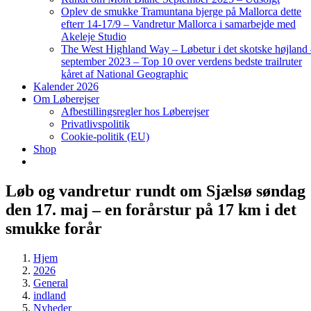
Oplev de smukke Tramuntana bjerge på Mallorca dette
efterr 14-17/9 – Vandretur Mallorca i samarbejde med
Akeleje Studio
The West Highland Way – Løbetur i det skotske højland
september 2023 – Top 10 over verdens bedste trailruter
kåret af National Geographic
Kalender 2026
Om Løberejser
Afbestillingsregler hos Løberejser
Privatlivspolitik
Cookie-politik (EU)
Shop
Løb og vandretur rundt om Sjælsø søndag
den 17. maj – en forårstur på 17 km i det
smukke forår
Hjem
2026
General
indland
Nyheder