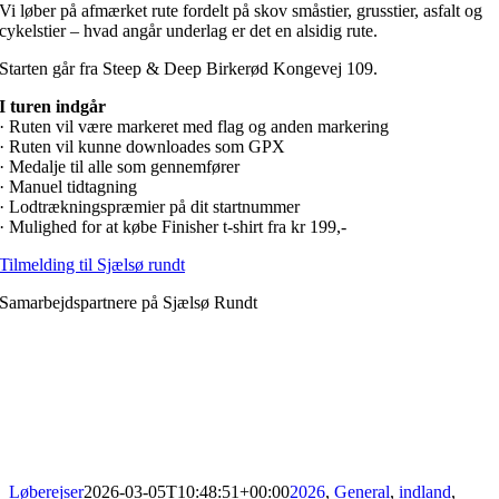
Vi løber på afmærket rute fordelt på skov småstier, grusstier, asfalt og
cykelstier – hvad angår underlag er det en alsidig rute.
Starten går fra Steep & Deep Birkerød Kongevej 109.
I turen indgår
· Ruten vil være markeret med flag og anden markering
· Ruten vil kunne downloades som GPX
· Medalje til alle som gennemfører
· Manuel tidtagning
· Lodtrækningspræmier på dit startnummer
· Mulighed for at købe Finisher t-shirt fra kr 199,-
Tilmelding til Sjælsø rundt
Samarbejdspartnere på Sjælsø Rundt
Løberejser
2026-03-05T10:48:51+00:00
2026
,
General
,
indland
,