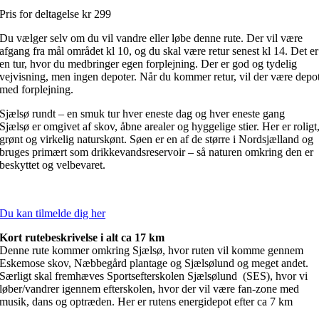
Pris for deltagelse kr 299
Du vælger selv om du vil vandre eller løbe denne rute. Der vil være
afgang fra mål området kl 10, og du skal være retur senest kl 14. Det er
en tur, hvor du medbringer egen forplejning. Der er god og tydelig
vejvisning, men ingen depoter. Når du kommer retur, vil der være depo
med forplejning.
Sjælsø rundt – en smuk tur hver eneste dag og hver eneste gang
Sjælsø er omgivet af skov, åbne arealer og hyggelige stier. Her er roligt
grønt og virkelig naturskønt. Søen er en af de større i Nordsjælland og
bruges primært som drikkevandsreservoir – så naturen omkring den er
beskyttet og velbevaret.
Du kan tilmelde dig her
Kort rutebeskrivelse i alt ca 17 km
Denne rute kommer omkring Sjælsø, hvor ruten vil komme gennem
Eskemose skov, Næbbegård plantage og Sjælsølund og meget andet.
Særligt skal fremhæves Sportsefterskolen Sjælsølund (SES), hvor vi
løber/vandrer igennem efterskolen, hvor der vil være fan-zone med
musik, dans og optræden. Her er rutens energidepot efter ca 7 km