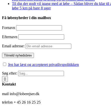
Til dig der godt vil igang med at løbe – Sådan bliver du klar til 
løbe 5 km på bare 8 uger
Få løbenyheder i din mailbox
Fornavn
Efternavn
Email adresse:
Jeg har læst og accepteret privatlivspolitikken
Søg efter:
Kontakt
mail info@loberejser.dk
telefon + 45 26 16 25 25