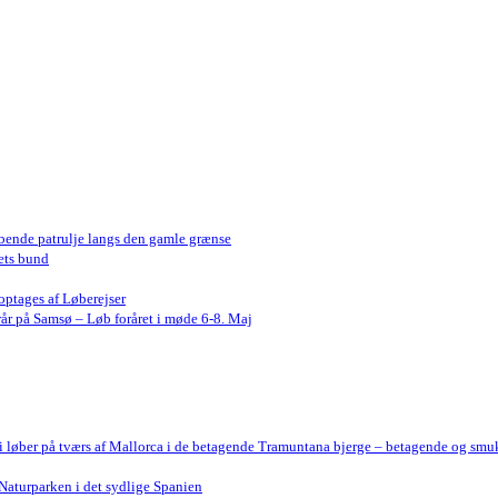
bende patrulje langs den gamle grænse
ets bund
optages af Løberejser
år på Samsø – Løb foråret i møde 6-8. Maj
Vi løber på tværs af Mallorca i de betagende Tramuntana bjerge – betagende og smu
Naturparken i det sydlige Spanien