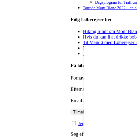
Dagsprogram for Trailru
Tour de Mont Blanc 2022 – en op
Følg Løberejser her
Hiking rundt om Mont Blanc 
Hvis du kan li at drikke bo
Til Mandø med Løberejser i
Kig forbi hos Steep & Deep 
Til dig der godt vil igang m
Få løbenyheder i din mailbox
Fornavn
Efternavn
Email adresse:
Jeg har læst og accepteret priv
Søg efter: