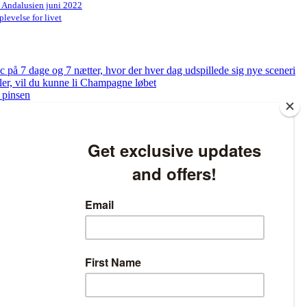
n Andalusien juni 2022
levelse for livet
på 7 dage og 7 nætter, hvor der hver dag udspillede sig nye sceneri
bler, vil du kunne li Champagne løbet
 pinsen
og få tjekket dine fødder
ed at løbe – Sådan bliver du klar til at løbe 5 km på bare 8 uger
atlivspolitikken